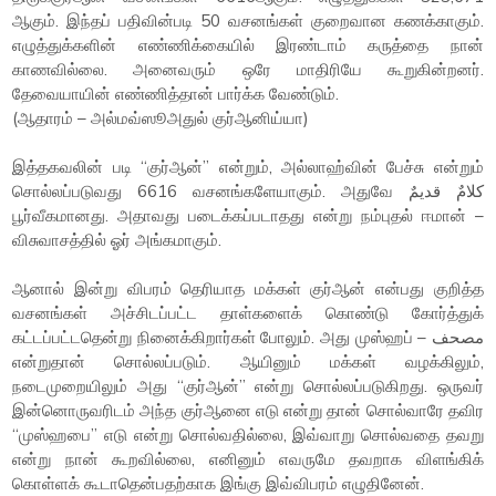
ஆகும். இந்தப் பதிவின்படி 50 வசனங்கள் குறைவான கணக்காகும்.
எழுத்துக்களின் எண்ணிக்கையில் இரண்டாம் கருத்தை நான்
காணவில்லை. அனைவரும் ஒரே மாதிரியே கூறுகின்றனர்.
தேவையாயின் எண்ணித்தான் பார்க்க வேண்டும்.
(ஆதாரம் – அல்மவ்ஸூஅதுல் குர்ஆனிய்யா)
இத்தகவலின் படி “குர்ஆன்” என்றும், அல்லாஹ்வின் பேச்சு என்றும்
சொல்லப்படுவது 6616 வசனங்களேயாகும். அதுவே كلامٌ قديمٌ
பூர்வீகமானது. அதாவது படைக்கப்படாதது என்று நம்புதல் ஈமான் –
விசுவாசத்தில் ஓர் அங்கமாகும்.
ஆனால் இன்று விபரம் தெரியாத மக்கள் குர்ஆன் என்பது குறித்த
வசனங்கள் அச்சிடப்பட்ட தாள்களைக் கொண்டு கோர்த்துக்
கட்டப்பட்டதென்று நினைக்கிறார்கள் போலும். அது முஸ்ஹப் – مصحف
என்றுதான் சொல்லப்படும். ஆயினும் மக்கள் வழக்கிலும்,
நடைமுறையிலும் அது “குர்ஆன்” என்று சொல்லப்படுகிறது. ஒருவர்
இன்னொருவரிடம் அந்த குர்ஆனை எடு என்று தான் சொல்வாரே தவிர
“முஸ்ஹபை” எடு என்று சொல்வதில்லை, இவ்வாறு சொல்வதை தவறு
என்று நான் கூறவில்லை, எனினும் எவருமே தவறாக விளங்கிக்
கொள்ளக் கூடாதென்பதற்காக இங்கு இவ்விபரம் எழுதினேன்.