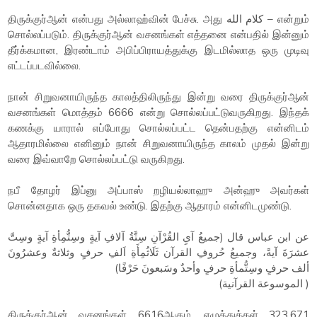
திருக்குர்ஆன் என்பது அல்லாஹ்வின் பேச்சு. அது كلام الله – என்றும்
சொல்லப்படும். திருக்குர்ஆன் வசனங்கள் எத்தனை என்பதில் இன்னும்
தீர்க்கமான, இரண்டாம் அபிப்பிராயத்துக்கு இடமில்லாத ஒரு முடிவு
எட்டப்படவில்லை.
நான் சிறுவனாயிருந்த காலத்திலிருந்து இன்று வரை திருக்குர்ஆன்
வசனங்கள் மொத்தம் 6666 என்று சொல்லப்பட்டுவருகிறது. இந்தக்
கணக்கு யாரால் எப்போது சொல்லப்பட்ட தென்பதற்கு என்னிடம்
ஆதாரமில்லை எனினும் நான் சிறுவனாயிருந்த காலம் முதல் இன்று
வரை இவ்வாறே சொல்லப்பட்டு வருகிறது.
நபீ தோழர் இப்னு அப்பாஸ் றழியல்லாஹு அன்ஹு அவர்கள்
சொன்னதாக ஒரு தகவல் உண்டு. இதற்கு ஆதாரம் என்னிடமுண்டு.
عن ابن عباس قال (جميعُ آيِ القُرْآنِ سِتَّةُ آلافِ آيةٍ وسِتُّمِأةِ آيةٍ وسِتَّ
عشرَةَ آيةً، وجميعُ حُروفِ القرآن ثَلَاثُمِأَةِ اَلفِ حرفٍ وثلاثةٌ وعشرُونَ
ألف حرفٍ وسِتُّمأةِ حرفٍ وأحدٌ وسَبعونَ حَرْفًا)
( الموسوعة القرآنية)
திருக்குர்ஆன் வசனங்கள் 6616ஆகும். எழுத்துக்கள் 323,671