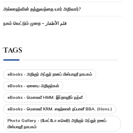
அல்லாஹ்வின் தத்துவத்தை யார் அறிவார்?
நகம் வெட்டும் முறை – قلم الأظفار
Tags
eBooks - அறிஞர் அப்துர் றஊப் மிஸ்பாஹீ நாயகம்
eBooks - ஏனைய அறிஞர்கள்
eBooks - மௌலவீ HMM. இப்றாஹீம் நத்வீ
eBooks - மௌலவீ KRM. ஸஹ்லான் றப்பானீ BBA. (Hons.)
Photo Gallery - (போட்டோ கலெரி) அறிஞர் அப்துர் றஊப்
மிஸ்பாஹீ நாயகம்