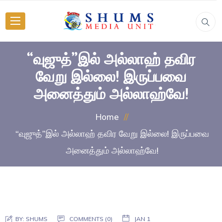
“வுஜுத்”இல் அல்லாஹ் தவிர
வேறு இல்லை! இருப்பவை
அனைத்தும் அல்லாஹ்வே!
Home
“வுஜுத்”இல் அல்லாஹ் தவிர வேறு இல்லை! இருப்பவை
அனைத்தும் அல்லாஹ்வே!
BY:
SHUMS
COMMENTS (0)
JAN 1