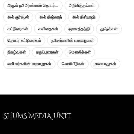
அருள் நபீ அண்ணல் தொடர்...
அறிவித்தல்கள்
அல் குர்ஆன்
அல் மிஷ்காத்
அல் மிஸ்பாஹ்
கட்டுரைகள்
கவிதைகள்
ஞானத்தந்தி
துஆக்கள்
தொடர் கட்டுரைகள்
நபீமார்களின் வரலாறுகள்
நிகழ்வுகள்
மறுப்புரைகள்
மௌலித்கள்
வலீமார்களின் வரலாறுகள்
வெளியீடுகள்
ஸலவாதுகள்
SHUMS MEDIA UNIT