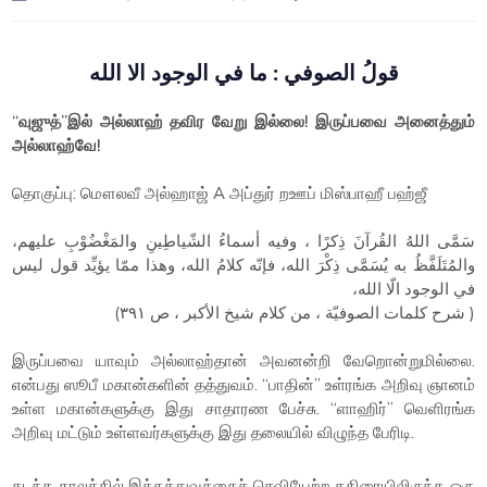
قولُ الصوفي : ما في الوجود الا الله
“வுஜுத்”இல் அல்லாஹ் தவிர வேறு இல்லை! இருப்பவை அனைத்தும்
அல்லாஹ்வே!
தொகுப்பு: மௌலவீ அல்ஹாஜ் A அப்துர் றஊப் மிஸ்பாஹீ பஹ்ஜீ
سَمَّى اللهُ القُرآنَ ذِكرًا ، وفيه أسماءُ الشّياطِينِ والمَغْضُوْبِ عليهم،
والمُتَلَفَّظُ به يُسَمَّى ذِكْرَ الله، فإنّه كلامُ الله، وهذا ممّا يؤيِّد قول ليس
في الوجود الّا الله،
( شرح كلمات الصوفيّة ، من كلام شيخ الأكبر ، ص ٣٩١)
இருப்பவை யாவும் அல்லாஹ்தான் அவனன்றி வேறொன்றுமில்லை.
என்பது ஸூபீ மகான்களின் தத்துவம். “பாதின்” உள்ரங்க அறிவு ஞானம்
உள்ள மகான்களுக்கு இது சாதாரண பேச்சு. “ளாஹிர்” வெளிரங்க
அறிவு மட்டும் உள்ளவர்களுக்கு இது தலையில் விழுந்த பேரிடி.
கடந்த காலத்தில் இத்தத்துவத்தைச் செவியேற்ற கதிரையிலிருந்த ஒரு