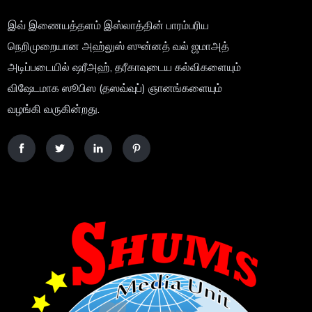
இவ் இணையத்தளம் இஸ்லாத்தின் பாரம்பரிய
நெறிமுறையான அஹ்லுஸ் ஸுன்னத் வல் ஜமாஅத்
அடிப்படையில் ஷரீஅஹ், தரீகாவுடைய கல்விகளையும்
விஷேடமாக ஸூபிஸ (தஸவ்வுப்) ஞானங்களையும்
வழங்கி வருகின்றது.