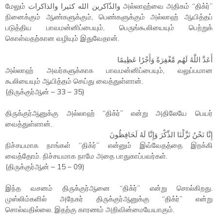
மேலும் والذّاكرين الله كثيرا والذاكرات அல்லாஹ்வை அதிகம் “திக்ர்”
நினைக்கும் ஆண்களுக்கும், பெண்களுக்கும் அல்லாஹ் ஆயித்தப்
படுத்திய பாவமன்னிப்பையும், பெருங்கூலியையும் பெற்றுக்
கொள்வதற்கான வழியும் இதுவேதான்.
أَعَدَّ اللَّهُ لَهُم مَّغْفِرَةً وَأَجْرًا عَظِيمًا
அல்லாஹ் அவர்களுக்காக பாவமன்னிப்பையும், வலுப்பமான
கூலியையும் ஆயித்தம் செய்து வைத்துள்ளான்.
(திருக்குர்ஆன் – 33 – 35)
திருக்குர்ஆனுக்கு அல்லாஹ் “திக்ர்” என்று அதிலேயே பெயர்
வைத்துள்ளான்.
إِنَّا نَحْنُ نَزَّلْنَا الذِّكْرَ وَإِنَّا لَهُ لَحَافِظُونَ
நிச்சயமாக நாங்கள் “திக்ர்” என்னும் இவ்வேதத்தை இறக்கி
வைத்தோம். நிச்சயமாக நாமே அதை பாதுகாப்பவர்கள்.
(திருக்குர்ஆன் – 15 – 09)
இந்த வசனம் திருக்குர்ஆனை “திக்ர்” என்று சொல்கிறது.
முஸ்லிம்களில் அநேகர் திருக்குர்ஆனுக்கு “திக்ர்” என்று
சொல்வதில்லை. இதற்கு காரணம் அறிவின்மையேயாகும்.