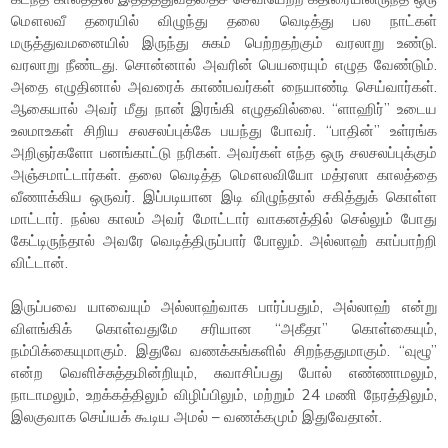
மௌலவீ தரையில் விழுந்து தலை வெடித்து பல நாட்கள்
மருத்துவமனையில் இருந்து சுகம் பெற்றதற்கும் வரலாறு உண்டு.
வரலாறு நீண்டது. சொன்னால் அவரின் பெயரையும் எழுத வேண்டும்.
அதை எழுதினால் அவரைக் காண்பவர்கள் நையாண்டி செய்வார்கள்.
ஆகையால் அவர் மீது நான் இரங்கி எழுதவில்லை. “ளாஹிர்” உடைய
உலமாஉகள் சிறிய சலசலப்புக்கே பயந்து போவர். “பாதின்” உள்ரங்க
அறிஞர்களோ பனங்காட்டு நரிகள். அவர்கள் எந்த ஒரு சலசலப்புக்கும்
அஞ்சமாட்டார்கள். தலை வெடித்த மௌலவியோ மத்ரஸா காலத்தை
வீணாக்கிய ஒருவர். இப்படியான இடி விழுந்தால் சகித்துக் கொள்ள
மாட்டார். நல்ல காலம் அவர் மோட்டார் வாகனத்தில் செல்லும் போது
கேட்டிருந்தால் அவரே வெடித்திருப்பார் போலும். அல்லாஹ் காப்பாற்றி
விட்டான்.
இருப்பவை யாவையும் அல்லாஹ்வாக பார்ப்பதும், அல்லாஹ் என்று
விளங்கிக் கொள்வதுமே சரியான “அகீதா” கொள்கையும்,
நம்பிக்கையுமாகும். இதுவே வணக்கங்களில் சிறந்ததுமாகும். “வுழூ”
என்ற வெளிச்சுத்தமின்றியும், சுவாசிப்பது போல் எண்ணாமலும்,
நாடாமலும், உறக்கத்திலும் விழிப்பிலும், மற்றும் 24 மணி நேரத்திலும்,
இலகுவாக செய்யக் கூடிய அமல் – வணக்கமும் இதுவேதான்.