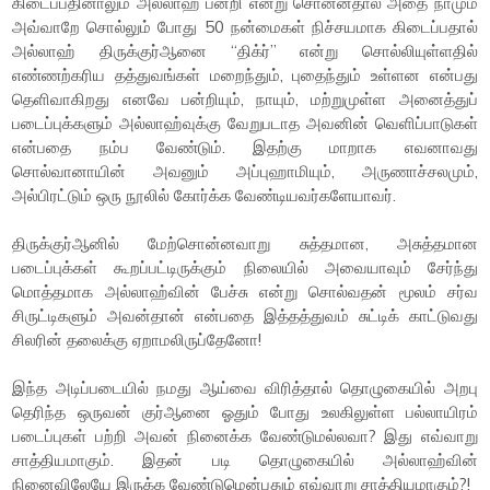
கிடைப்பதினாலும் அல்லாஹ் பன்றி என்று சொன்னதால் அதை நாமும்
அவ்வாறே சொல்லும் போது 50 நன்மைகள் நிச்சயமாக கிடைப்பதால்
அல்லாஹ் திருக்குர்ஆனை “திக்ர்” என்று சொல்லியுள்ளதில்
எண்ணற்கரிய தத்துவங்கள் மறைந்தும், புதைந்தும் உள்ளன என்பது
தெளிவாகிறது எனவே பன்றியும், நாயும், மற்றுமுள்ள அனைத்துப்
படைப்புக்களும் அல்லாஹ்வுக்கு வேறுபடாத அவனின் வெளிப்பாடுகள்
என்பதை நம்ப வேண்டும். இதற்கு மாறாக எவனாவது
சொல்வானாயின் அவனும் அப்புஹாமியும், அருணாச்சலமும்,
அல்பிரட்டும் ஒரு நூலில் கோர்க்க வேண்டியவர்களேயாவர்.
திருக்குர்ஆனில் மேற்சொன்னவாறு சுத்தமான, அசுத்தமான
படைப்புக்கள் கூறப்பட்டிருக்கும் நிலையில் அவையாவும் சேர்ந்து
மொத்தமாக அல்லாஹ்வின் பேச்சு என்று சொல்வதன் மூலம் சர்வ
சிருட்டிகளும் அவன்தான் என்பதை இத்தத்துவம் சுட்டிக் காட்டுவது
சிலரின் தலைக்கு ஏறாமலிருப்தேனோ!
இந்த அடிப்படையில் நமது ஆய்வை விரித்தால் தொழுகையில் அறபு
தெரிந்த ஒருவன் குர்ஆனை ஓதும் போது உலகிலுள்ள பல்லாயிரம்
படைப்புகள் பற்றி அவன் நினைக்க வேண்டுமல்லவா? இது எவ்வாறு
சாத்தியமாகும். இதன் படி தொழுகையில் அல்லாஹ்வின்
நினைவிலேயே இருக்க வேண்டுமென்பதும் எவ்வாறு சாத்தியமாகும்?!