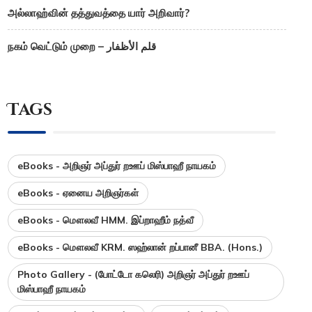
அல்லாஹ்வின் தத்துவத்தை யார் அறிவார்?
நகம் வெட்டும் முறை – قلم الأظفار
Tags
eBooks - அறிஞர் அப்துர் றஊப் மிஸ்பாஹீ நாயகம்
eBooks - ஏனைய அறிஞர்கள்
eBooks - மௌலவீ HMM. இப்றாஹீம் நத்வீ
eBooks - மௌலவீ KRM. ஸஹ்லான் றப்பானீ BBA. (Hons.)
Photo Gallery - (போட்டோ கலெரி) அறிஞர் அப்துர் றஊப்
மிஸ்பாஹீ நாயகம்