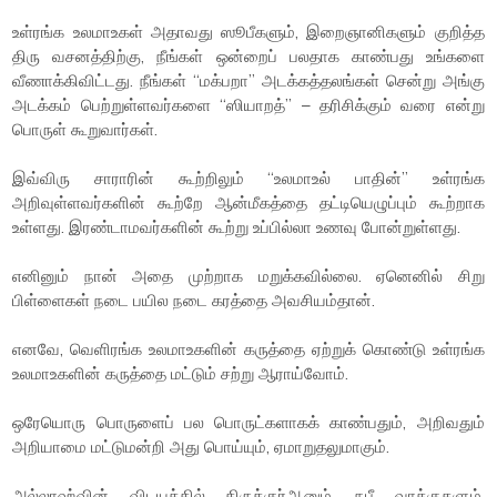
உள்ரங்க உலமாஉகள் அதாவது ஸூபீகளும், இறைஞானிகளும் குறித்த
திரு வசனத்திற்கு, நீங்கள் ஒன்றைப் பலதாக காண்பது உங்களை
வீணாக்கிவிட்டது. நீங்கள் “மக்பறா” அடக்கத்தலங்கள் சென்று அங்கு
அடக்கம் பெற்றுள்ளவர்களை “ஸியாறத்” – தரிசிக்கும் வரை என்று
பொருள் கூறுவார்கள்.
இவ்விரு சாராரின் கூற்றிலும் “உலமாஉல் பாதின்” உள்ரங்க
அறிவுள்ளவர்களின் கூற்றே ஆன்மீகத்தை தட்டியெழுப்பும் கூற்றாக
உள்ளது. இரண்டாமவர்களின் கூற்று உப்பில்லா உணவு போன்றுள்ளது.
எனினும் நான் அதை முற்றாக மறுக்கவில்லை. ஏனெனில் சிறு
பிள்ளைகள் நடை பயில நடை கரத்தை அவசியம்தான்.
எனவே, வெளிரங்க உலமாஉகளின் கருத்தை ஏற்றுக் கொண்டு உள்ரங்க
உலமாஉகளின் கருத்தை மட்டும் சற்று ஆராய்வோம்.
ஒரேயொரு பொருளைப் பல பொருட்களாகக் காண்பதும், அறிவதும்
அறியாமை மட்டுமன்றி அது பொய்யும், ஏமாறுதலுமாகும்.
அல்லாஹ்வின் விடயத்தில் திருக்குர்ஆனும், நபீ வாக்குகளும்,