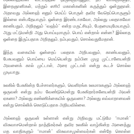
இறைஞானிகள், மற்றும் ஸூபீ மகான்களின் கருத்தும் ஒன்றுதான்.
அதாவது அல்லாஹ் எனும் மெய்ப் பொருள் தவிர வேறெப்பொருளும்
இல்லை என்பதேயாகும். ஒன்றை இரண்டாகவோ, அல்லது பலதாகவோ
காண்பதும், அறிதலும் “வஹ்ம்” என்ற மருட்சியும், பேதமையுமேயாகும்.
அது மட்டுமன்றி அது பொய்யுமாகும். பொய் என்றால் என்ன? இல்லாத
ஒன்றை இருப்பதாக அறிதலும், நம்புவதும், சொல்வதுமேதான்.
இந்த வகையில் ஒன்றைப் பலதாக அறிபவனும், காண்பவனும்,
பேசுபவனும் பொய்யை மெய்யென்று நம்பின முழு முட்டாளேயன்றி
அவனைக் கால் முட்டாள், அரை முட்டாள் என்று கூடச் சொல்ல
முடியாது.
உலகில் பேசுகின்ற பேச்சாளர்களும், வெளிரங்க உலமாஉகளும் அல்லாஹ்
ஒருவன் என்று நம்ப வேண்டுமென்று பேசுகிறார்களேயன்றி அவன்
ஏகனா? அல்லது எண்ணிக்கையில் ஒருவனா? அல்லது எவ்வாறானவன்
என்று சொல்லிக் கொடுப்பதாக அறியவில்லை.
அல்லாஹ் ஒருவன் உள்ளான் என்று அறிவது மட்டுமே “ஈமான்”
விசுவாசமென்றால் நாத்திகர்கள் தவிர உலகில் வாழ்கின்ற அனைத்து
மத வாதிகளும் “ஈமான்” விசுவாசமுள்ளவர்கள் என்றே கொள்ள