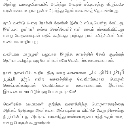
அதற்கு வாழையிலையில் அமர்ந்து அதைச் சப்புவதற்கு விருப்பமே
வரவில்லை. மாறாக பூவில் அமர்ந்து தேன் சுவைக்கத் தொடங்கியது.
தாய் வண்டு அதை நோக்கி தேனின் இன்பம் எப்படியென்று கேட்டது.
இன்பமா ஒன்றா? என்ன சொல்வேன்? என் காலம் வீணாகிவிட்டது
என்று வேதனையுடன் பதில் கூறியது நாற்பது நாள் பயிற்சியின் பின்
வண்டாக மாறிய புழு.
வண்டாக மாறுமுன் புழுவாக இருந்த காலத்தில் தேன் குடிக்கத்
தெரியாமலிருந்த புழு போன்றவர்களே வெளிரங்க உலமாஉகளாவர்.
நான் தலைப்பில் கூறிய திரு மறை வசனமான أَلْهَاكُمُ التَّكَاثُرُ، حَتَّى
زُرْتُمُ الْمَقَابِرَ، என்ற வசனத்திற்கு வெளிரங்கமான பொருள்
சொல்பவர்கள்தான் வெளிரங்கமான உலமாஉகளாவர். இவர்கள்
இலையைச் சாப்பிடும் புழு போன்றவர்களே!
வெளிரங்க உலமாஉகள் குறித்த வசனத்திற்கு பொருளாதாரத்தை
அதிகம் தேடுவது அவர்களை அல்லாஹ்வை விட்டும் வேறு திசைக்கு
திருப்பிவிட்டது. அவர்கள் மரணித்து மண்ணறையை சந்திக்கும் வரை
என்று பொருள் கூறுவார்கள்.