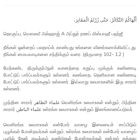
أَلْهَاكُمُ التَّكَاثُرُ، حَتَّى زُرْتُمُ الْمَقَابِرَ،
தொகுப்பு: மௌலவீ அல்ஹாஜ் A அப்துர் றஊப் மிஸ்பாஹீ பஹ்ஜீ
நீங்கள் ஒன்றைப் பலதாய்க் காண்பது உங்களை வீணர்களாக்கிவிட்டது.
நீங்கள் மையவாடிகளை சந்திக்கும் வரை. (திருமறை 102- 1,2 )
மேற்கண்ட திருக்குர்ஆன் வசனத்தை கறுப்பு மூக்குக் கண்ணாடி
போட்டுப் பார்ப்பவர்களும் உள்ளனர். கலங்காத, தெளிவான கண்ணாடி
போட்டுப் பார்ப்பவர்களும் உள்ளனர். இவ்வாறு உலமாஉகளில் இரு சாரார்
உள்ளனர்.
முந்தின சாரார் علماء الظاهر வெளிரங்க உலமாஉகள் என்றும், பிந்தின
சாரார் علماء الباطن உள்ரங்க உலமாஉகள் என்றும் இனங்காணப்படுவர்.
வெளிரங்க உலமாஉகள் என்போர் வாழை இலையைச் சாப்பிடும்
புழுக்கள் போன்றவர்கள் என்றும், உள்ரங்க உலமாஉகள் என்போர் வாழைப்
பூவில் தேன் குடிக்கும் வண்டுகள் போன்றவர்கள் என்றும் தத்துவ