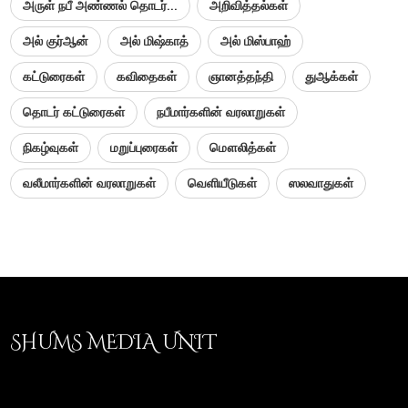
அருள் நபீ அண்ணல் தொடர்...
அறிவித்தல்கள்
அல் குர்ஆன்
அல் மிஷ்காத்
அல் மிஸ்பாஹ்
கட்டுரைகள்
கவிதைகள்
ஞானத்தந்தி
துஆக்கள்
தொடர் கட்டுரைகள்
நபீமார்களின் வரலாறுகள்
நிகழ்வுகள்
மறுப்புரைகள்
மௌலித்கள்
வலீமார்களின் வரலாறுகள்
வெளியீடுகள்
ஸலவாதுகள்
SHUMS MEDIA UNIT