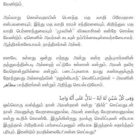
வேண்டும்.
அவ்வாறு கொள்வதாயின் பௌத்த மத வாதி பிரேமதாசா
என்பவனையும், இந்து மத வாதி ராமச் சந்திரனையும், கிறித்துவ மத
வாதி பெர்ணாந்துவையும் “முஃமின்” விசுவாசிகள் என்றே சொல்ல
வேண்டும். ஏனெனில் அவர்கள் கடவுள் நம்பிக்கையுள்ளவர்களேயாவர்.
ஆத்திகர்களேயாவர். நாத்திகர்கள் அல்லர்.
எனவே, உள்ளது ஒன்று மற்றது அன்று என்ற குத்புமார்களின்
தத்துவத்தின்படி அல்லாஹ் மட்டுமே உள்ளான் என்றும், அவன் தவிர
வேறொன்றுமில்லை என்றும், படைப்புகளாக நமது கண்களுக்குத்
தோற்றுவது அல்லாஹ்வின் “தஜல்லியாத்” வெளிப்பாடுகள் – அவனின்
مظاهر பாத்திரங்கள் என்றும் அறிந்து செயல்படுவோம்.
وَفِى كُلِّ شَيْئٍ لَهُ آيَةٌ – تَدُلُّ عَلَى أَنَّهُ وَاحِدٌ
ஒவ்வொரு வஸ்த்தும் நான் அவன்தான் என்று “திக்ர்” செய்வதுடன்
நான் அவனுக்கு வேறானவனுமல்ல, அவன் எனக்கு வேறானவனுமல்ல
என்று கூறிக் கொண்டே இருக்கின்றது. நமக்கு செவிப்புலன் சரியாக
இருந்தால் அதேபோல் பார்வைப்புலனும் சரியாக இருந்தால் எதார்த்தம்
புரியும். இரண்டும் நமதில்லையே! என்ன செய்வது?