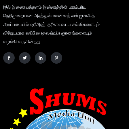
இவ் இணையத்தளம் இஸ்லாத்தின் பாரம்பரிய
நெறிமுறையான அஹ்லுஸ் ஸுன்னத் வல் ஜமாஅத்
அடிப்படையில் ஷரீஅஹ், தரீகாவுடைய கல்விகளையும்
விஷேடமாக ஸூபிஸ (தஸவ்வுப்) ஞானங்களையும்
வழங்கி வருகின்றது.