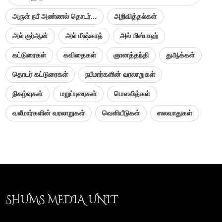
அருள் நபீ அண்ணல் தொடர்...
அறிவித்தல்கள்
அல் குர்ஆன்
அல் மிஷ்காத்
அல் மிஸ்பாஹ்
கட்டுரைகள்
கவிதைகள்
ஞானத்தந்தி
துஆக்கள்
தொடர் கட்டுரைகள்
நபீமார்களின் வரலாறுகள்
நிகழ்வுகள்
மறுப்புரைகள்
மௌலித்கள்
வலீமார்களின் வரலாறுகள்
வெளியீடுகள்
ஸலவாதுகள்
SHUMS MEDIA UNIT