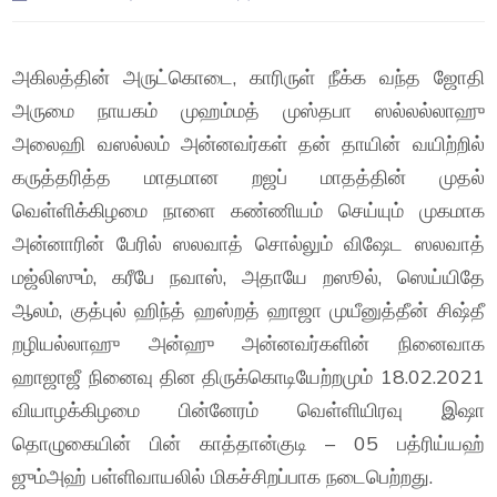
அகிலத்தின் அருட்கொடை, காரிருள் நீக்க வந்த ஜோதி
அருமை நாயகம் முஹம்மத் முஸ்தபா ஸல்லல்லாஹு
அலைஹி வஸல்லம் அன்னவர்கள் தன் தாயின் வயிற்றில்
கருத்தரித்த மாதமான றஜப் மாதத்தின் முதல்
வெள்ளிக்கிழமை நாளை கண்ணியம் செய்யும் முகமாக
அன்னாரின் பேரில் ஸலவாத் சொல்லும் விஷேட ஸலவாத்
மஜ்லிஸும், கரீபே நவாஸ், அதாயே றஸூல், ஸெய்யிதே
ஆலம், குத்புல் ஹிந்த் ஹஸ்றத் ஹாஜா முயீனுத்தீன் சிஷ்தீ
றழியல்லாஹு அன்ஹு அன்னவர்களின் நினைவாக
ஹாஜாஜீ நினைவு தின திருக்கொடியேற்றமும் 18.02.2021
வியாழக்கிழமை பின்னேரம் வெள்ளியிரவு இஷா
தொழுகையின் பின் காத்தான்குடி – 05 பத்ரிய்யஹ்
ஜும்அஹ் பள்ளிவாயலில் மிகச்சிறப்பாக நடைபெற்றது.