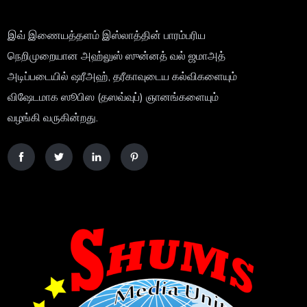
இவ் இணையத்தளம் இஸ்லாத்தின் பாரம்பரிய
நெறிமுறையான அஹ்லுஸ் ஸுன்னத் வல் ஜமாஅத்
அடிப்படையில் ஷரீஅஹ், தரீகாவுடைய கல்விகளையும்
விஷேடமாக ஸூபிஸ (தஸவ்வுப்) ஞானங்களையும்
வழங்கி வருகின்றது.