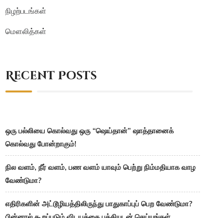
நிழற்படங்கள்
மௌலித்கள்
Recent Posts
ஒரு பல்லியை கொல்வது ஒரு “ஷெய்தான்” ஷாத்தானைக்
கொல்வது போன்றாகும்!
நில வளம், நீர் வளம், பண வளம் யாவும் பெற்று நிம்மதியாக வாழ
வேண்டுமா?
எதிரிகளின் அட்டூழியத்திலிருந்து பாதுகாப்புப் பெற வேண்டுமா?
பின்னால் கூறப்படும் விடயத்தை பக்தியுடன் செய்யுங்கள்.