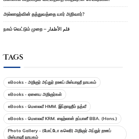
அல்லாஹ்வின் தத்துவத்தை யார் அறிவார்?
நகம் வெட்டும் முறை – قلم الأظفار
Tags
eBooks - அறிஞர் அப்துர் றஊப் மிஸ்பாஹீ நாயகம்
eBooks - ஏனைய அறிஞர்கள்
eBooks - மௌலவீ HMM. இப்றாஹீம் நத்வீ
eBooks - மௌலவீ KRM. ஸஹ்லான் றப்பானீ BBA. (Hons.)
Photo Gallery - (போட்டோ கலெரி) அறிஞர் அப்துர் றஊப்
மிஸ்பாஹீ நாயகம்