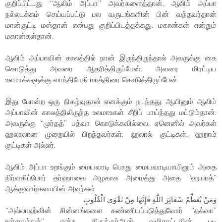
குறிப்பிட்டது “ஆலிம் அப்பா” அவர்களைத்தான். ஆலிம் அப்பா
நல்லடக்கம் செய்யப்பட்டு பல வருடங்களின் பின் வந்தவர்தான்
மான்குட்டி மஸ்தான் என்பது குறிப்பிடத்தக்கது. மகான்கள் என்றும்
மகான்கள்தான்.
ஆலிம் அப்பாவின் காலத்தில் நான் இருந்திருந்தால் அவருக்கு கை
கொடுத்து அவரை ஆதரித்திருப்பேன். அவரை மிரட்டிய
உலமாக்களுக்கு வாந்திபேதி மாத்திரை கொடுத்திருப்பேன்.
இது போன்ற ஒரு நிகழ்வுதான் எனக்கும் நடந்தது. ஆயினும் ஆலிம்
அப்பாவின் காலத்திலிருந்த உலமாஉகள் சீறிப் பாய்ந்தது மட்டும்தான்.
அவருக்கு “முர்தத்” பத்வா கொடுக்கவில்லை. ஏனெனில் அவர்கள்
ஹலாலான முறையில் பிறந்தவர்கள். ஹலால் குட்டிகள். ஹறாம்
குட்டிகள் அல்லர்.
ஆலிம் அப்பா உறங்கும் மையவாடி பொது மையவாடியாயினும் அதை
நிர்வகிப்போர் தர்ஹாவை அழகாக அமைத்து அதை “ஹயாத்”
ஆக்குவார்களாயின் அவர்கள்
وَمَنْ يُعَظِّمْ شَعَائِرَ اللَّهِ فَإِنَّهَا مِنْ تَقْوَى الْقُلُوبِ
“அல்லாஹ்வின் சின்னங்களை கண்ணியப்படுத்துவோர் “தக்வா”
உள்ளவர்கள்” என்ற திருக்குர்ஆன் வழிகாட்டலின் படி