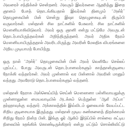
அவரைச் சந்திக்கச் சென்றனர். அவரும் இவர்களை ஆதரித்து இறை
ஞானம் பேசத் தொடங்கியதால் இவர்கள் தினமும் “அஸ்ர்”
தொழுகையின் பின் சென்று இஷா தொழுகையுடன் திரும்பி
வருவார்கள். மஸ்தான் சில நாட்களில் பேசுவார். சில நாட்களில்
மௌனியாகிவிடுவார். அவர் ஒரு ஞானி என்று மட்டுமே அவருடன்
தொடர்பாயிருந்தவர்கள் அறிந்திருந்தனர். அவர் அதிக நேரம்
மௌனியாயிருந்ததால் அவரிடமிருந்து அவரின் மேலதிக விபரங்களை
அறிய முடியாமற் போயிற்று.
ஒரு நாள் “அஸ்ர்” தொழுகையின் பின் அவர் வெளியே செல்லப்
புறப்பட்ட போது அவருடன் தொடர்பானவர்களும் காத்தான்குடியை
நோக்கி வந்தார்கள். அவர் முன்னால் வர பின்னால் அவரின் மானும்
வந்தது. அவரோடு தொடர்பானவர்களும் வந்தனர்.
மஸ்தான் நேராக அஸ்ஸெய்யித் செய்ன் மௌலானா பள்ளிவாயலுக்கு
முன்னாலுள்ள மையவாடியில் அடக்கம் பெற்றுள்ள “ஆலீ அப்பா”
தர்ஹாவுக்கு வந்தார். அக்காலத்தில் இவ்விடம் ஓலையால் வேயப்பட்ட
சிறிய குடிசையாக இருந்தது. மஸ்தான் மூடிய கண்களைத் திறக்காமல்
சிறிது நேரம் நின்ற பின், இங்கு ஓர் ஆலிம் இடுப்பில் சால்வை கட்டிய
நிலையில் உறங்கிக் கொண்டிருக்கிறார் என்று மட்டும் சொல்லிவிட்டு