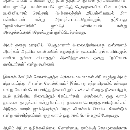
ஆலிம் அப்பா அவர்கள் ஒரு நாள் ஐந்தாம் குறிச்சி ஜாமிஉள்ளாபிரீன்
மீரா ஜும்ஆப் பள்ளிவாயலில் ஜும்ஆத் தொழுகையின் பின் மார்க்க
உபன்னியாசம் செய்தார். (அக்காலத்தில் இப்பள்ளிவாயல் மீரா
பள்ளிவாயல் என்று அழைக்கப்பட்டதென்பதும், தற்போது
“ஜாமிஉள்ளாபிரீன்” ஜும்ஆப் பள்ளிவாயல் என்று
அழைக்கப்படுகிறதென்பதும் குறிப்பிடத்தக்கது.
அவர் தனது உரையில் “பெருமானார் அலைஹிஸ்ஸலாது வஸ்ஸலாம்
அவர்கள் அழகிய வாலிபனின் உருவத்தில் தலையில் தங்க கிரீடமும்,
காலில் தங்கச் சப்பாத்தும் அணிந்தவனாக தனது “றப்”பைக்
கண்டார்கள்” என்று கூறினார்.
இதைக் கேட்டுக் கொண்டிருந்த அக்கால உலமாஉகள் சீறி எழுந்து அவர்
மீது பாய்ந்து, நீ என்ன சொல்கிறாய்? இவ்வாறு எந்த கிதாபில் உள்ளது
என்று கோபம் கொப்பளித்த நிலையிலும், கண்கள் சிவந்த நிலையிலும்,
உடல் நடுங்கிய நிலையிலும் கேட்டார்கள். அதற்கவர், ஒரு வாரம்
தவணை தாருங்கள் என்று கேட்டார். தவணை கொடுத்த உல(க)மாக்கள்
அடுத்த வாரம் ஜும்ஆவுக்குப் பிறகு விளக்கம் சொல்ல வேண்டும்
என்று எச்சரித்தார்கள். ஒரு வாரம் ஒரு நாள் போல் உருண்டோடியது.
ஆலிம் அப்பா ஒழிக்கவில்லை. சொன்னபடி ஜும்ஆத் தொழுகைக்காக