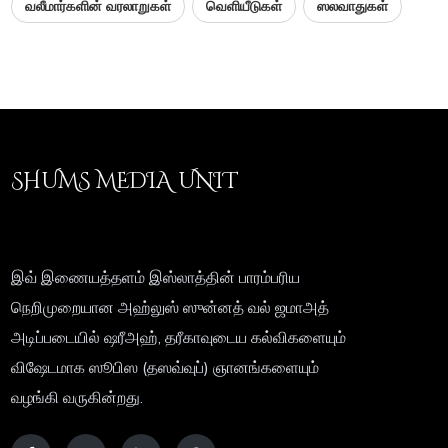
வலீமார்களின் வரலாறுகள்
வெளியீடுகள்
ஸலவாதுகள்
SHUMS MEDIA UNIT
இவ் இணையத்தளம் இஸ்லாத்தின் பாரம்பரிய
நெறிமுறையான அஹ்லுஸ் ஸுன்னத் வல் ஜமாஅத்
அடிப்படையில் ஷரீஅஹ், தரீகாவுடைய கல்விகளையும்
விஷேடமாக ஸூபிஸ (தஸவ்வுப்) ஞானங்களையும்
வழங்கி வருகின்றது.