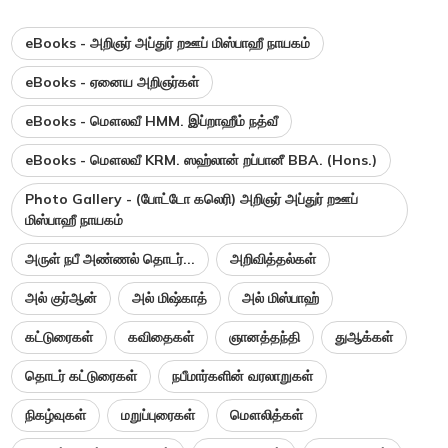
eBooks - அறிஞர் அப்துர் றஊப் மிஸ்பாஹீ நாயகம்
eBooks - ஏனைய அறிஞர்கள்
eBooks - மௌலவீ HMM. இப்றாஹீம் நத்வீ
eBooks - மௌலவீ KRM. ஸஹ்லான் றப்பானீ BBA. (Hons.)
Photo Gallery - (போட்டோ கலெரி) அறிஞர் அப்துர் றஊப்
மிஸ்பாஹீ நாயகம்
அருள் நபீ அண்ணல் தொடர்...
அறிவித்தல்கள்
அல் குர்ஆன்
அல் மிஷ்காத்
அல் மிஸ்பாஹ்
கட்டுரைகள்
கவிதைகள்
ஞானத்தந்தி
துஆக்கள்
தொடர் கட்டுரைகள்
நபீமார்களின் வரலாறுகள்
நிகழ்வுகள்
மறுப்புரைகள்
மௌலித்கள்