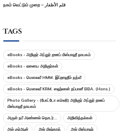
நகம் வெட்டும் முறை – قلم الأظفار
Tags
eBooks - அறிஞர் அப்துர் றஊப் மிஸ்பாஹீ நாயகம்
eBooks - ஏனைய அறிஞர்கள்
eBooks - மௌலவீ HMM. இப்றாஹீம் நத்வீ
eBooks - மௌலவீ KRM. ஸஹ்லான் றப்பானீ BBA. (Hons.)
Photo Gallery - (போட்டோ கலெரி) அறிஞர் அப்துர் றஊப்
மிஸ்பாஹீ நாயகம்
அருள் நபீ அண்ணல் தொடர்...
அறிவித்தல்கள்
அல் குர்ஆன்
அல் மிஷ்காத்
அல் மிஸ்பாஹ்