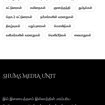
கட்டுரைகள்
கவிதைகள்
ஞானத்தந்தி
துஆக்கள்
தொடர் கட்டுரைகள்
நபீமார்களின் வரலாறுகள்
நிகழ்வுகள்
மறுப்புரைகள்
மௌலித்கள்
வலீமார்களின் வரலாறுகள்
வெளியீடுகள்
ஸலவாதுகள்
SHUMS MEDIA UNIT
இவ் இணையத்தளம் இஸ்லாத்தின் பாரம்பரிய