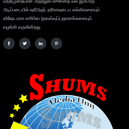
நெறிமுறையான அஹ்லுஸ் ஸுன்னத் வல் ஜமாஅத்
அடிப்படையில் ஷரீஅஹ், தரீகாவுடைய கல்விகளையும்
விஷேடமாக ஸூபிஸ (தஸவ்வுப்) ஞானங்களையும்
வழங்கி வருகின்றது.