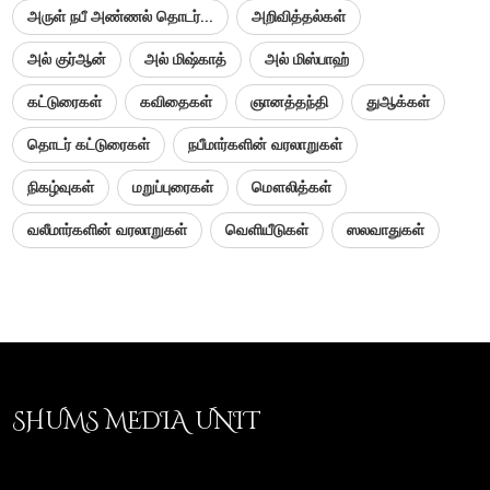
அருள் நபீ அண்ணல் தொடர்...
அறிவித்தல்கள்
அல் குர்ஆன்
அல் மிஷ்காத்
அல் மிஸ்பாஹ்
கட்டுரைகள்
கவிதைகள்
ஞானத்தந்தி
துஆக்கள்
தொடர் கட்டுரைகள்
நபீமார்களின் வரலாறுகள்
நிகழ்வுகள்
மறுப்புரைகள்
மௌலித்கள்
வலீமார்களின் வரலாறுகள்
வெளியீடுகள்
ஸலவாதுகள்
SHUMS MEDIA UNIT