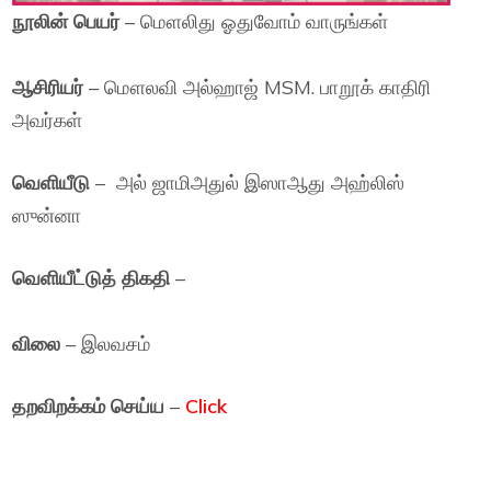
நூலின் பெயர்
– மௌலிது ஓதுவோம் வாருங்கள்
ஆசிரியர்
– மௌலவி அல்ஹாஜ் MSM. பாறூக் காதிரி
அவர்கள்
வெளியீடு
– அல் ஜாமிஅதுல் இஸாஆது அஹ்லிஸ்
ஸுன்னா
வெளியீட்டுத் திகதி
–
விலை
– இலவசம்
தறவிறக்கம் செய்ய
–
Click