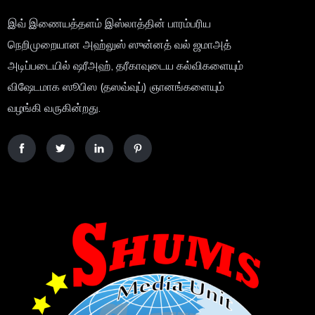
இவ் இணையத்தளம் இஸ்லாத்தின் பாரம்பரிய
நெறிமுறையான அஹ்லுஸ் ஸுன்னத் வல் ஜமாஅத்
அடிப்படையில் ஷரீஅஹ், தரீகாவுடைய கல்விகளையும்
விஷேடமாக ஸூபிஸ (தஸவ்வுப்) ஞானங்களையும்
வழங்கி வருகின்றது.