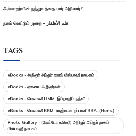
அல்லாஹ்வின் தத்துவத்தை யார் அறிவார்?
நகம் வெட்டும் முறை – قلم الأظفار
Tags
eBooks - அறிஞர் அப்துர் றஊப் மிஸ்பாஹீ நாயகம்
eBooks - ஏனைய அறிஞர்கள்
eBooks - மௌலவீ HMM. இப்றாஹீம் நத்வீ
eBooks - மௌலவீ KRM. ஸஹ்லான் றப்பானீ BBA. (Hons.)
Photo Gallery - (போட்டோ கலெரி) அறிஞர் அப்துர் றஊப்
மிஸ்பாஹீ நாயகம்