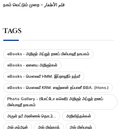
நகம் வெட்டும் முறை – قلم الأظفار
Tags
eBooks - அறிஞர் அப்துர் றஊப் மிஸ்பாஹீ நாயகம்
eBooks - ஏனைய அறிஞர்கள்
eBooks - மௌலவீ HMM. இப்றாஹீம் நத்வீ
eBooks - மௌலவீ KRM. ஸஹ்லான் றப்பானீ BBA. (Hons.)
Photo Gallery - (போட்டோ கலெரி) அறிஞர் அப்துர் றஊப்
மிஸ்பாஹீ நாயகம்
அருள் நபீ அண்ணல் தொடர்...
அறிவித்தல்கள்
அல் குர்ஆன்
அல் மிஷ்காத்
அல் மிஸ்பாஹ்