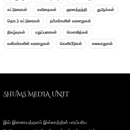
கட்டுரைகள்
கவிதைகள்
ஞானத்தந்தி
துஆக்கள்
தொடர் கட்டுரைகள்
நபீமார்களின் வரலாறுகள்
நிகழ்வுகள்
மறுப்புரைகள்
மௌலித்கள்
வலீமார்களின் வரலாறுகள்
வெளியீடுகள்
ஸலவாதுகள்
SHUMS MEDIA UNIT
இவ் இணையத்தளம் இஸ்லாத்தின் பாரம்பரிய