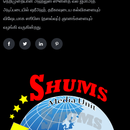
நெறிமுறையான அஹ்லுஸ் ஸுன்னத் வல் ஜமாஅத்
அடிப்படையில் ஷரீஅஹ், தரீகாவுடைய கல்விகளையும்
விஷேடமாக ஸூபிஸ (தஸவ்வுப்) ஞானங்களையும்
வழங்கி வருகின்றது.