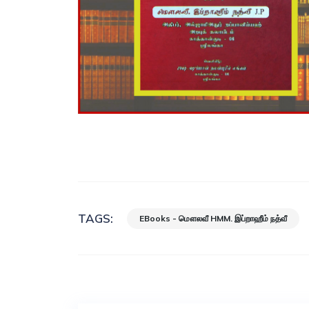
TAGS:
EBooks - மௌலவீ HMM. இப்றாஹீம் நத்வீ