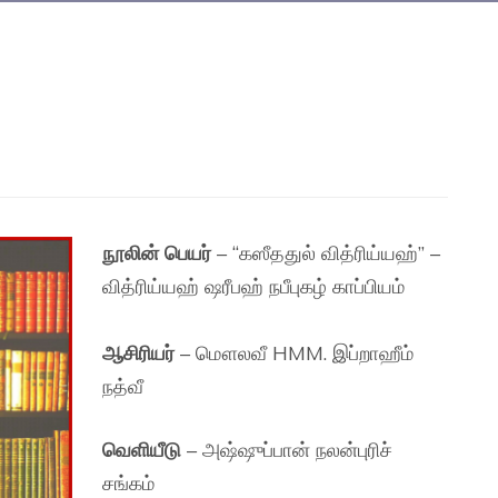
நூலின் பெயர்
– “கஸீததுல் வித்ரிய்யஹ்” –
வித்ரிய்யஹ் ஷரீபஹ் நபீபுகழ் காப்பியம்
ஆசிரியர்
– மௌலவீ HMM. இப்றாஹீம்
நத்வீ
வெளியீடு
– அஷ்ஷுப்பான் நலன்புரிச்
சங்கம்