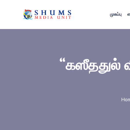
முகப்பு
எ
“கஸீததுல் வ
Ho