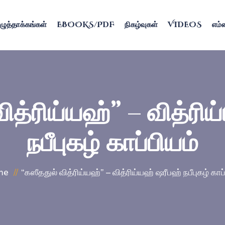
ழுத்தாக்கங்கள்
EBOOKS/PDF
நிகழ்வுகள்
VIDEOS
எம்ம
ித்ரிய்யஹ்” – வித்ரி
நபீபுகழ் காப்பியம்
me
“கஸீததுல் வித்ரிய்யஹ்” – வித்ரிய்யஹ் ஷரீபஹ் நபீபுகழ் காப்