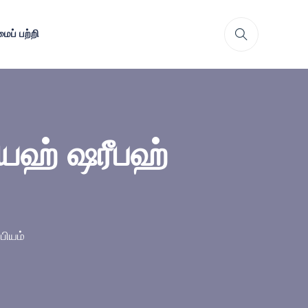
ைப் பற்றி
ய்யஹ் ஷரீபஹ்
பியம்