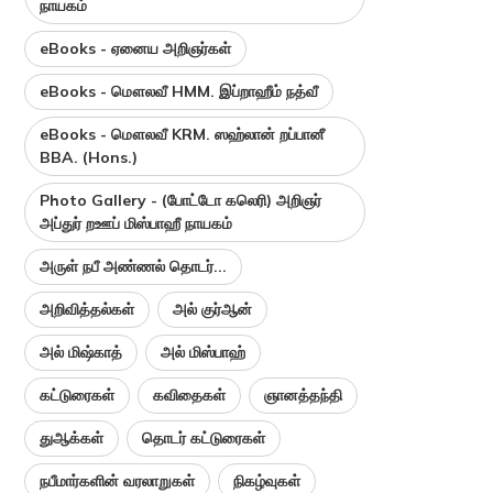
நாயகம்
eBooks - ஏனைய அறிஞர்கள்
eBooks - மௌலவீ HMM. இப்றாஹீம் நத்வீ
eBooks - மௌலவீ KRM. ஸஹ்லான் றப்பானீ
BBA. (Hons.)
Photo Gallery - (போட்டோ கலெரி) அறிஞர்
அப்துர் றஊப் மிஸ்பாஹீ நாயகம்
அருள் நபீ அண்ணல் தொடர்...
அறிவித்தல்கள்
அல் குர்ஆன்
அல் மிஷ்காத்
அல் மிஸ்பாஹ்
கட்டுரைகள்
கவிதைகள்
ஞானத்தந்தி
துஆக்கள்
தொடர் கட்டுரைகள்
நபீமார்களின் வரலாறுகள்
நிகழ்வுகள்