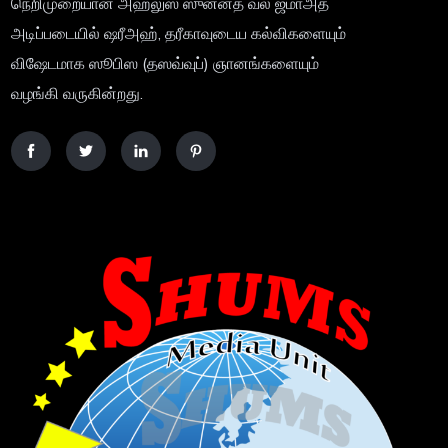
நெறிமுறையான அஹ்லுஸ் ஸுன்னத் வல் ஜமாஅத்
அடிப்படையில் ஷரீஅஹ், தரீகாவுடைய கல்விகளையும்
விஷேடமாக ஸூபிஸ (தஸவ்வுப்) ஞானங்களையும்
வழங்கி வருகின்றது.