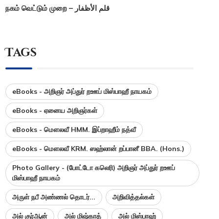
நகம் வெட்டும் முறை – قلم الأظفار
Tags
eBooks - அறிஞர் அப்துர் றஊப் மிஸ்பாஹீ நாயகம்
eBooks - ஏனைய அறிஞர்கள்
eBooks - மௌலவீ HMM. இப்றாஹீம் நத்வீ
eBooks - மௌலவீ KRM. ஸஹ்லான் றப்பானீ BBA. (Hons.)
Photo Gallery - (போட்டோ கலெரி) அறிஞர் அப்துர் றஊப்
மிஸ்பாஹீ நாயகம்
அருள் நபீ அண்ணல் தொடர்...
அறிவித்தல்கள்
அல் குர்ஆன்
அல் மிஷ்காத்
அல் மிஸ்பாஹ்