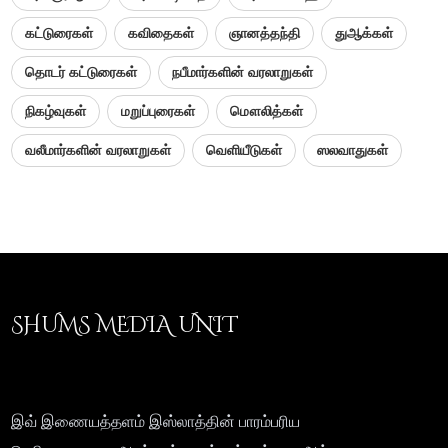
கட்டுரைகள்
கவிதைகள்
ஞானத்தந்தி
துஆக்கள்
தொடர் கட்டுரைகள்
நபீமார்களின் வரலாறுகள்
நிகழ்வுகள்
மறுப்புரைகள்
மௌலித்கள்
வலீமார்களின் வரலாறுகள்
வெளியீடுகள்
ஸலவாதுகள்
SHUMS MEDIA UNIT
இவ் இணையத்தளம் இஸ்லாத்தின் பாரம்பரிய