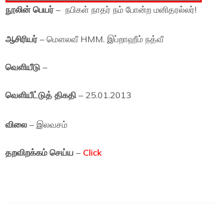
நூலின் பெயர்
– நபிகள் நாதர் நம் போன்ற மனிதரல்லர்!
ஆசிரியர்
– மௌலவீ HMM. இப்றாஹீம் நத்வீ
வெளியீடு
–
வெளியீட்டுத் திகதி
– 25.01.2013
விலை
– இலவசம்
தறவிறக்கம் செய்ய
–
Click