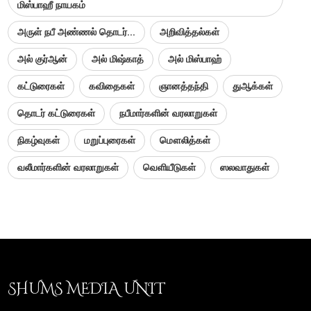
மிஸ்பாஹீ நாயகம்
அருள் நபீ அண்ணல் தொடர்...
அறிவித்தல்கள்
அல் குர்ஆன்
அல் மிஷ்காத்
அல் மிஸ்பாஹ்
கட்டுரைகள்
கவிதைகள்
ஞானத்தந்தி
துஆக்கள்
தொடர் கட்டுரைகள்
நபீமார்களின் வரலாறுகள்
நிகழ்வுகள்
மறுப்புரைகள்
மௌலித்கள்
வலீமார்களின் வரலாறுகள்
வெளியீடுகள்
ஸலவாதுகள்
SHUMS MEDIA UNIT