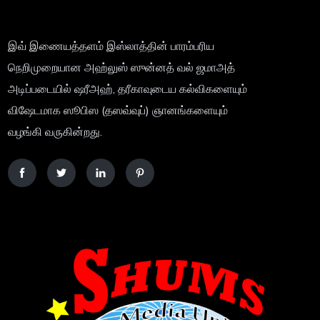
இவ் இணையத்தளம் இஸ்லாத்தின் பாரம்பரிய
நெறிமுறையான அஹ்லுஸ் ஸுன்னத் வல் ஜமாஅத்
அடிப்படையில் ஷரீஅஹ், தரீகாவுடைய கல்விகளையும்
விஷேடமாக ஸூபிஸ (தஸவ்வுப்) ஞானங்களையும்
வழங்கி வருகின்றது.