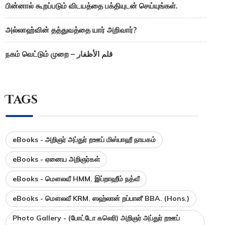
பின்னால் கூறப்படும் விடயத்தை பக்தியுடன் செய்யுங்கள்.
அல்லாஹ்வின் தத்துவத்தை யார் அறிவார்?
நகம் வெட்டும் முறை – قلم الأظفار
Tags
eBooks - அறிஞர் அப்துர் றஊப் மிஸ்பாஹீ நாயகம்
eBooks - ஏனைய அறிஞர்கள்
eBooks - மௌலவீ HMM. இப்றாஹீம் நத்வீ
eBooks - மௌலவீ KRM. ஸஹ்லான் றப்பானீ BBA. (Hons.)
Photo Gallery - (போட்டோ கலெரி) அறிஞர் அப்துர் றஊப்