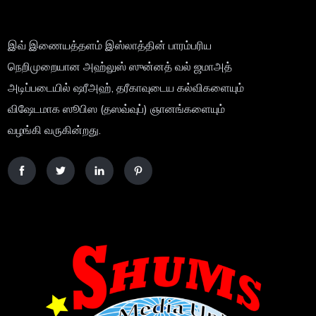
இவ் இணையத்தளம் இஸ்லாத்தின் பாரம்பரிய
நெறிமுறையான அஹ்லுஸ் ஸுன்னத் வல் ஜமாஅத்
அடிப்படையில் ஷரீஅஹ், தரீகாவுடைய கல்விகளையும்
விஷேடமாக ஸூபிஸ (தஸவ்வுப்) ஞானங்களையும்
வழங்கி வருகின்றது.