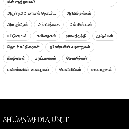
மிஸ்பாஹீ நாயகம்
அருள் நபீ அண்ணல் தொடர்...
அறிவித்தல்கள்
அல் குர்ஆன்
அல் மிஷ்காத்
அல் மிஸ்பாஹ்
கட்டுரைகள்
கவிதைகள்
ஞானத்தந்தி
துஆக்கள்
தொடர் கட்டுரைகள்
நபீமார்களின் வரலாறுகள்
நிகழ்வுகள்
மறுப்புரைகள்
மௌலித்கள்
வலீமார்களின் வரலாறுகள்
வெளியீடுகள்
ஸலவாதுகள்
SHUMS MEDIA UNIT