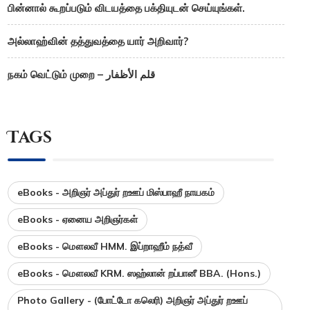
பின்னால் கூறப்படும் விடயத்தை பக்தியுடன் செய்யுங்கள்.
அல்லாஹ்வின் தத்துவத்தை யார் அறிவார்?
நகம் வெட்டும் முறை – قلم الأظفار
Tags
eBooks - அறிஞர் அப்துர் றஊப் மிஸ்பாஹீ நாயகம்
eBooks - ஏனைய அறிஞர்கள்
eBooks - மௌலவீ HMM. இப்றாஹீம் நத்வீ
eBooks - மௌலவீ KRM. ஸஹ்லான் றப்பானீ BBA. (Hons.)
Photo Gallery - (போட்டோ கலெரி) அறிஞர் அப்துர் றஊப்