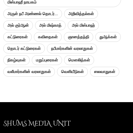
மிஸ்பாஹீ நாயகம்
அருள் நபீ அண்ணல் தொடர்...
அறிவித்தல்கள்
அல் குர்ஆன்
அல் மிஷ்காத்
அல் மிஸ்பாஹ்
கட்டுரைகள்
கவிதைகள்
ஞானத்தந்தி
துஆக்கள்
தொடர் கட்டுரைகள்
நபீமார்களின் வரலாறுகள்
நிகழ்வுகள்
மறுப்புரைகள்
மௌலித்கள்
வலீமார்களின் வரலாறுகள்
வெளியீடுகள்
ஸலவாதுகள்
SHUMS MEDIA UNIT