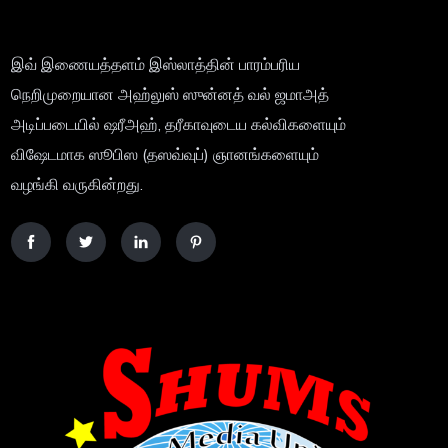
இவ் இணையத்தளம் இஸ்லாத்தின் பாரம்பரிய
நெறிமுறையான அஹ்லுஸ் ஸுன்னத் வல் ஜமாஅத்
அடிப்படையில் ஷரீஅஹ், தரீகாவுடைய கல்விகளையும்
விஷேடமாக ஸூபிஸ (தஸவ்வுப்) ஞானங்களையும்
வழங்கி வருகின்றது.