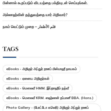
பின்னால் கூறப்படும் விடயத்தை பக்தியுடன் செய்யுங்கள்.
அல்லாஹ்வின் தத்துவத்தை யார் அறிவார்?
நகம் வெட்டும் முறை – قلم الأظفار
Tags
eBooks - அறிஞர் அப்துர் றஊப் மிஸ்பாஹீ நாயகம்
eBooks - ஏனைய அறிஞர்கள்
eBooks - மௌலவீ HMM. இப்றாஹீம் நத்வீ
eBooks - மௌலவீ KRM. ஸஹ்லான் றப்பானீ BBA. (Hons.)
Photo Gallery - (போட்டோ கலெரி) அறிஞர் அப்துர் றஊப்