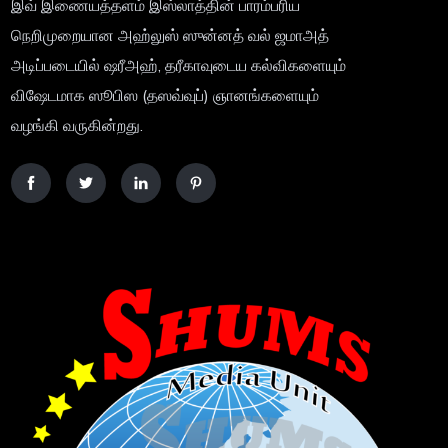
இவ் இணையத்தளம் இஸ்லாத்தின் பாரம்பரிய
நெறிமுறையான அஹ்லுஸ் ஸுன்னத் வல் ஜமாஅத்
அடிப்படையில் ஷரீஅஹ், தரீகாவுடைய கல்விகளையும்
விஷேடமாக ஸூபிஸ (தஸவ்வுப்) ஞானங்களையும்
வழங்கி வருகின்றது.