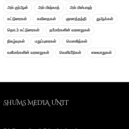
அல் குர்ஆன்
அல் மிஷ்காத்
அல் மிஸ்பாஹ்
கட்டுரைகள்
கவிதைகள்
ஞானத்தந்தி
துஆக்கள்
தொடர் கட்டுரைகள்
நபீமார்களின் வரலாறுகள்
நிகழ்வுகள்
மறுப்புரைகள்
மௌலித்கள்
வலீமார்களின் வரலாறுகள்
வெளியீடுகள்
ஸலவாதுகள்
SHUMS MEDIA UNIT