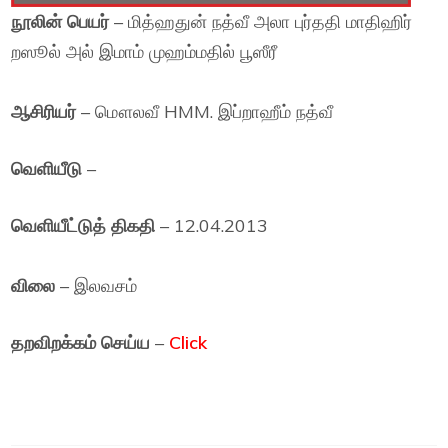
நூலின் பெயர்
– மித்ஹதுன் நத்வீ அலா புர்ததி மாதிஹிர்
றஸூல் அல் இமாம் முஹம்மதில் பூஸீரீ
ஆசிரியர்
– மௌலவீ HMM. இப்றாஹீம் நத்வீ
வெளியீடு
–
வெளியீட்டுத் திகதி
– 12.04.2013
விலை
– இலவசம்
தறவிறக்கம் செய்ய
–
Click