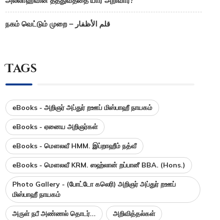
அல்லாஹ்வின் தத்துவத்தை யார் அறிவார்?
நகம் வெட்டும் முறை – قلم الأظفار
Tags
eBooks - அறிஞர் அப்துர் றஊப் மிஸ்பாஹீ நாயகம்
eBooks - ஏனைய அறிஞர்கள்
eBooks - மௌலவீ HMM. இப்றாஹீம் நத்வீ
eBooks - மௌலவீ KRM. ஸஹ்லான் றப்பானீ BBA. (Hons.)
Photo Gallery - (போட்டோ கலெரி) அறிஞர் அப்துர் றஊப்
மிஸ்பாஹீ நாயகம்
அருள் நபீ அண்ணல் தொடர்...
அறிவித்தல்கள்