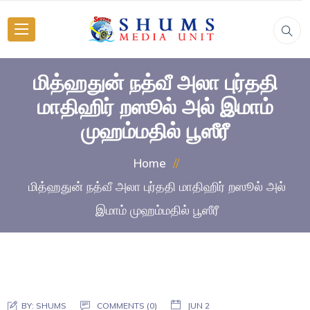
மித்ஹதுன் நத்வீ அலா புர்ததி
மாதிஹிர் றஸூல் அல் இமாம்
முஹம்மதில் பூஸீரீ
Home
மித்ஹதுன் நத்வீ அலா புர்ததி மாதிஹிர் றஸூல் அல்
இமாம் முஹம்மதில் பூஸீரீ
BY:
SHUMS
COMMENTS (0)
JUN 2