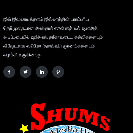
இவ் இணையத்தளம் இஸ்லாத்தின் பாரம்பரிய
நெறிமுறையான அஹ்லுஸ் ஸுன்னத் வல் ஜமாஅத்
அடிப்படையில் ஷரீஅஹ், தரீகாவுடைய கல்விகளையும்
விஷேடமாக ஸூபிஸ (தஸவ்வுப்) ஞானங்களையும்
வழங்கி வருகின்றது.