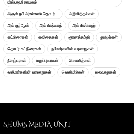
மிஸ்பாஹீ நாயகம்
அருள் நபீ அண்ணல் தொடர்...
அறிவித்தல்கள்
அல் குர்ஆன்
அல் மிஷ்காத்
அல் மிஸ்பாஹ்
கட்டுரைகள்
கவிதைகள்
ஞானத்தந்தி
துஆக்கள்
தொடர் கட்டுரைகள்
நபீமார்களின் வரலாறுகள்
நிகழ்வுகள்
மறுப்புரைகள்
மௌலித்கள்
வலீமார்களின் வரலாறுகள்
வெளியீடுகள்
ஸலவாதுகள்
SHUMS MEDIA UNIT