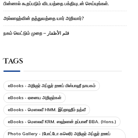
பின்னால் கூறப்படும் விடயத்தை பக்தியுடன் செய்யுங்கள்.
அல்லாஹ்வின் தத்துவத்தை யார் அறிவார்?
நகம் வெட்டும் முறை – قلم الأظفار
Tags
eBooks - அறிஞர் அப்துர் றஊப் மிஸ்பாஹீ நாயகம்
eBooks - ஏனைய அறிஞர்கள்
eBooks - மௌலவீ HMM. இப்றாஹீம் நத்வீ
eBooks - மௌலவீ KRM. ஸஹ்லான் றப்பானீ BBA. (Hons.)
Photo Gallery - (போட்டோ கலெரி) அறிஞர் அப்துர் றஊப்