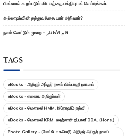
பின்னால் கூறப்படும் விடயத்தை பக்தியுடன் செய்யுங்கள்.
அல்லாஹ்வின் தத்துவத்தை யார் அறிவார்?
நகம் வெட்டும் முறை – قلم الأظفار
Tags
eBooks - அறிஞர் அப்துர் றஊப் மிஸ்பாஹீ நாயகம்
eBooks - ஏனைய அறிஞர்கள்
eBooks - மௌலவீ HMM. இப்றாஹீம் நத்வீ
eBooks - மௌலவீ KRM. ஸஹ்லான் றப்பானீ BBA. (Hons.)
Photo Gallery - (போட்டோ கலெரி) அறிஞர் அப்துர் றஊப்