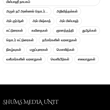
மிஸ்பாஹீ நாயகம்
அருள் நபீ அண்ணல் தொடர்...
அறிவித்தல்கள்
அல் குர்ஆன்
அல் மிஷ்காத்
அல் மிஸ்பாஹ்
கட்டுரைகள்
கவிதைகள்
ஞானத்தந்தி
துஆக்கள்
தொடர் கட்டுரைகள்
நபீமார்களின் வரலாறுகள்
நிகழ்வுகள்
மறுப்புரைகள்
மௌலித்கள்
வலீமார்களின் வரலாறுகள்
வெளியீடுகள்
ஸலவாதுகள்
SHUMS MEDIA UNIT