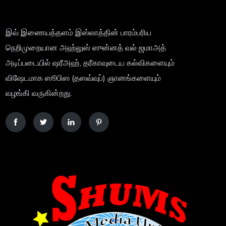
இவ் இணையத்தளம் இஸ்லாத்தின் பாரம்பரிய
நெறிமுறையான அஹ்லுஸ் ஸுன்னத் வல் ஜமாஅத்
அடிப்படையில் ஷரீஅஹ், தரீகாவுடைய கல்விகளையும்
விஷேடமாக ஸூபிஸ (தஸவ்வுப்) ஞானங்களையும்
வழங்கி வருகின்றது.