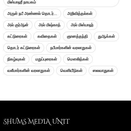
மிஸ்பாஹீ நாயகம்
அருள் நபீ அண்ணல் தொடர்...
அறிவித்தல்கள்
அல் குர்ஆன்
அல் மிஷ்காத்
அல் மிஸ்பாஹ்
கட்டுரைகள்
கவிதைகள்
ஞானத்தந்தி
துஆக்கள்
தொடர் கட்டுரைகள்
நபீமார்களின் வரலாறுகள்
நிகழ்வுகள்
மறுப்புரைகள்
மௌலித்கள்
வலீமார்களின் வரலாறுகள்
வெளியீடுகள்
ஸலவாதுகள்
SHUMS MEDIA UNIT