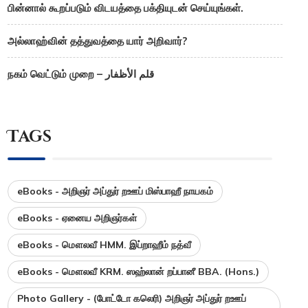
பின்னால் கூறப்படும் விடயத்தை பக்தியுடன் செய்யுங்கள்.
அல்லாஹ்வின் தத்துவத்தை யார் அறிவார்?
நகம் வெட்டும் முறை – قلم الأظفار
Tags
eBooks - அறிஞர் அப்துர் றஊப் மிஸ்பாஹீ நாயகம்
eBooks - ஏனைய அறிஞர்கள்
eBooks - மௌலவீ HMM. இப்றாஹீம் நத்வீ
eBooks - மௌலவீ KRM. ஸஹ்லான் றப்பானீ BBA. (Hons.)
Photo Gallery - (போட்டோ கலெரி) அறிஞர் அப்துர் றஊப்