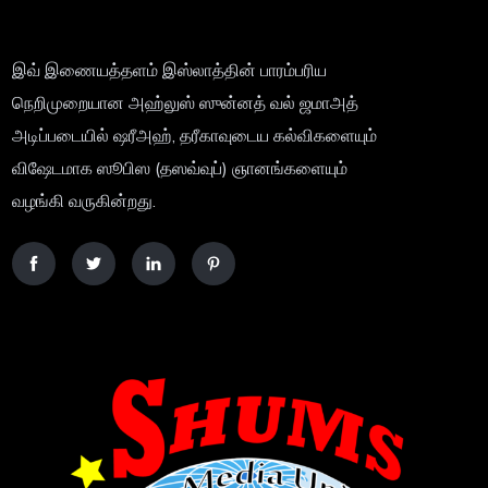
இவ் இணையத்தளம் இஸ்லாத்தின் பாரம்பரிய
நெறிமுறையான அஹ்லுஸ் ஸுன்னத் வல் ஜமாஅத்
அடிப்படையில் ஷரீஅஹ், தரீகாவுடைய கல்விகளையும்
விஷேடமாக ஸூபிஸ (தஸவ்வுப்) ஞானங்களையும்
வழங்கி வருகின்றது.