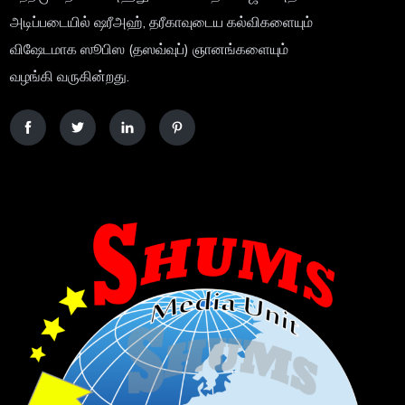
அடிப்படையில் ஷரீஅஹ், தரீகாவுடைய கல்விகளையும்
விஷேடமாக ஸூபிஸ (தஸவ்வுப்) ஞானங்களையும்
வழங்கி வருகின்றது.