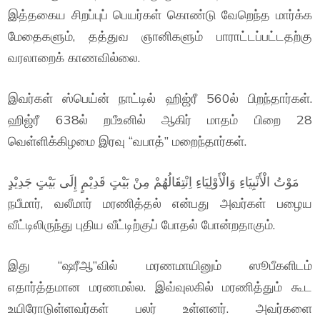
இத்தகைய சிறப்புப் பெயர்கள் கொண்டு வேறெந்த மார்க்க
மேதைகளும், தத்துவ ஞானிகளும் பாராட்டப்பட்டதற்கு
வரலாறைக் காணவில்லை.
இவர்கள் ஸ்பெய்ன் நாட்டில் ஹிஜ்ரீ 560ல் பிறந்தார்கள்.
ஹிஜ்ரீ 638ல் றபீஉனில் ஆகிர் மாதம் பிறை 28
வெள்ளிக்கிழமை இரவு “வபாத்” மறைந்தார்கள்.
مَوْتُ الْأَنْبِيَاءِ وَالْأَوْلِيَاءِ اِنْتِقَالُهُمْ مِنْ بَيْتٍ قَدِيْمٍ إِلَى بَيْتٍ جَدِيْدٍ
நபீமார், வலீமார் மரணித்தல் என்பது அவர்கள் பழைய
வீட்டிலிருந்து புதிய வீட்டிற்குப் போதல் போன்றதாகும்.
இது “ஷரீஆ”வில் மரணமாயினும் ஸூபீகளிடம்
எதார்த்தமான மரணமல்ல. இவ்வுலகில் மரணித்தும் கூட
உயிரோடுள்ளவர்கள் பலர் உள்ளனர். அவர்களை