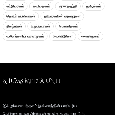
கட்டுரைகள்
கவிதைகள்
ஞானத்தந்தி
துஆக்கள்
தொடர் கட்டுரைகள்
நபீமார்களின் வரலாறுகள்
நிகழ்வுகள்
மறுப்புரைகள்
மௌலித்கள்
வலீமார்களின் வரலாறுகள்
வெளியீடுகள்
ஸலவாதுகள்
SHUMS MEDIA UNIT
இவ் இணையத்தளம் இஸ்லாத்தின் பாரம்பரிய
நெறிமுறையான அஹ்லுஸ் ஸுன்னத் வல் ஜமாஅத்