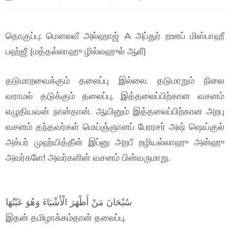
தொகுப்பு: மௌலவீ அல்ஹாஜ் A அப்துர் றஊப் மிஸ்பாஹீ
பஹ்ஜீ (மத்தல்லாஹு ழில்லஹுல் ஆலீ)
தடுமாறவைக்கும் தலைப்பு இல்லை. தடுமாறும் நிலை
வராமல் தடுக்கும் தலைப்பு. இத்தலைப்பிற்கான வசனம்
எழுதியவன் நான்தான். ஆயினும் இத்தலைப்பிற்கான அறபு
வசனம் தந்தவர்கள் மெய்ஞ்ஞானப் பேரரசர் அஷ் ஷெய்குல்
அக்பர் முஹ்யித்தீன் இப்னு அறபீ றழியல்லாஹு அன்ஹு
அவர்களே! அவர்களின் வசனம் பின்வருமாறு.
سُبْحَانَ مَنْ أَظْهَرَ الْأَشْيَاءَ وَهُوَ عَيْنُهَا
இதன் தமிழாக்கம்தான் தலைப்பு.