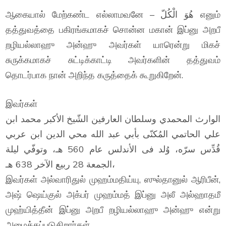
ஆகையால் மேற்கண்ட எல்லாமவனே – هُوَ الْكُلّ எனும்
தத்துவத்தை பகிரங்கமாகச் சொன்ன மகான் இப்னு அறபீ
றழியல்லாஹு அன்ஹு அவர்கள் யாரென்று மிகச்
சுருக்கமாகச் சுட்டிக்காட்டி அவர்களின் தத்துவம்
தொடர்பாக நான் அறிந்த கருத்தைக் கூறுகிறேன்.
இவர்கள்
الوارث المحمدي وسلطان العارفين الشّيخ الأكبر محمد ابن
علي الحاتمي المُكنّى بأبي عبد الله محي الدين ابن عربي
قُدِّس سرّه، وُلد فى الأندلس عام 560 هـ، وتوفّي ليلة
الجمعة 28 ربيع الآخر 638 هـ،
இவர்கள் அல்வாரிதுல் முஹம்மதிய்யு, ஸுல்தானுல் ஆரிபீன்,
அஷ் ஷெய்குல் அக்பர் முஹம்மத் இப்னு அலீ அல்ஹாதமீ
முஹ்யித்தீன் இப்னு அறபீ றழியல்லாஹு அன்ஹு என்று
அழைக்கப்படுகிறார்கள்.