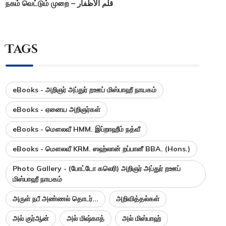
நகம் வெட்டும் முறை – قلم الأظفار
Tags
eBooks - அறிஞர் அப்துர் றஊப் மிஸ்பாஹீ நாயகம்
eBooks - ஏனைய அறிஞர்கள்
eBooks - மௌலவீ HMM. இப்றாஹீம் நத்வீ
eBooks - மௌலவீ KRM. ஸஹ்லான் றப்பானீ BBA. (Hons.)
Photo Gallery - (போட்டோ கலெரி) அறிஞர் அப்துர் றஊப்
மிஸ்பாஹீ நாயகம்
அருள் நபீ அண்ணல் தொடர்...
அறிவித்தல்கள்
அல் குர்ஆன்
அல் மிஷ்காத்
அல் மிஸ்பாஹ்