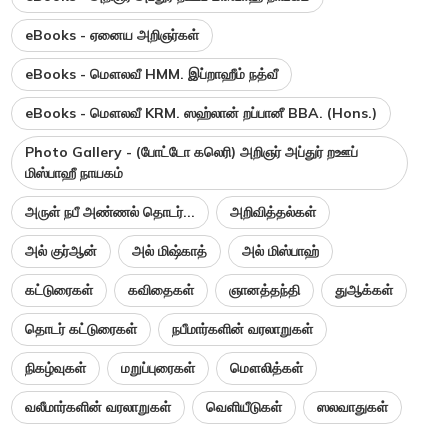
eBooks - ஏனைய அறிஞர்கள்
eBooks - மௌலவீ HMM. இப்றாஹீம் நத்வீ
eBooks - மௌலவீ KRM. ஸஹ்லான் றப்பானீ BBA. (Hons.)
Photo Gallery - (போட்டோ கலெரி) அறிஞர் அப்துர் றஊப்
மிஸ்பாஹீ நாயகம்
அருள் நபீ அண்ணல் தொடர்...
அறிவித்தல்கள்
அல் குர்ஆன்
அல் மிஷ்காத்
அல் மிஸ்பாஹ்
கட்டுரைகள்
கவிதைகள்
ஞானத்தந்தி
துஆக்கள்
தொடர் கட்டுரைகள்
நபீமார்களின் வரலாறுகள்
நிகழ்வுகள்
மறுப்புரைகள்
மௌலித்கள்
வலீமார்களின் வரலாறுகள்
வெளியீடுகள்
ஸலவாதுகள்