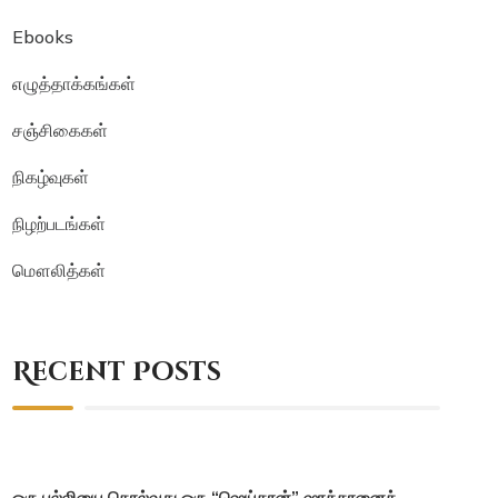
Ebooks
எழுத்தாக்கங்கள்
சஞ்சிகைகள்
நிகழ்வுகள்
நிழற்படங்கள்
மௌலித்கள்
Recent Posts
ஒரு பல்லியை கொல்வது ஒரு “ஷெய்தான்” ஷாத்தானைக்