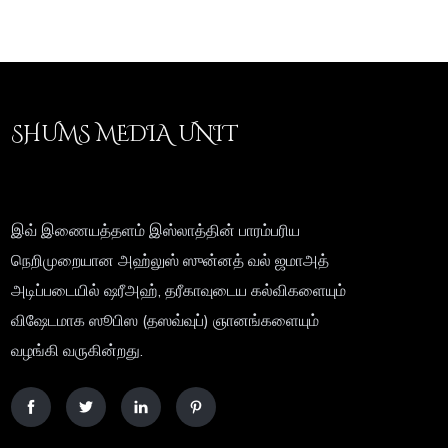
SHUMS MEDIA UNIT
இவ் இணையத்தளம் இஸ்லாத்தின் பாரம்பரிய
நெறிமுறையான அஹ்லுஸ் ஸுன்னத் வல் ஜமாஅத்
அடிப்படையில் ஷரீஅஹ், தரீகாவுடைய கல்விகளையும்
விஷேடமாக ஸூபிஸ (தஸவ்வுப்) ஞானங்களையும்
வழங்கி வருகின்றது.