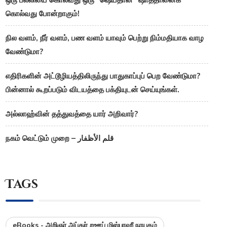
கொல்வது போன்றாகும்!
நில வளம், நீர் வளம், பண வளம் யாவும் பெற்று நிம்மதியாக வாழ
வேண்டுமா?
எதிரிகளின் அட்டூழியத்திலிருந்து பாதுகாப்புப் பெற வேண்டுமா?
பின்னால் கூறப்படும் விடயத்தை பக்தியுடன் செய்யுங்கள்.
அல்லாஹ்வின் தத்துவத்தை யார் அறிவார்?
நகம் வெட்டும் முறை – قلم الأظفار
Tags
eBooks - அறிஞர் அப்துர் றஊப் மிஸ்பாஹீ நாயகம்