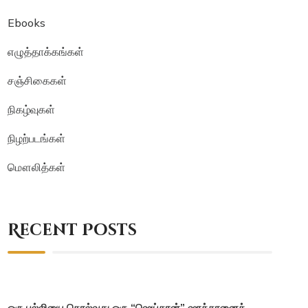
Ebooks
எழுத்தாக்கங்கள்
சஞ்சிகைகள்
நிகழ்வுகள்
நிழற்படங்கள்
மௌலித்கள்
Recent Posts
ஒரு பல்லியை கொல்வது ஒரு “ஷெய்தான்” ஷாத்தானைக்