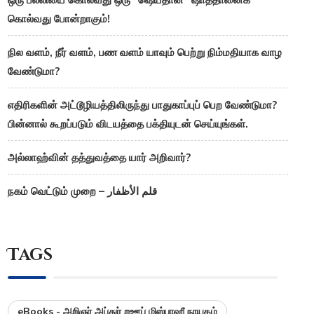
கொல்வது போன்றாகும்!
நில வளம், நீர் வளம், பண வளம் யாவும் பெற்று நிம்மதியாக வாழ
வேண்டுமா?
எதிரிகளின் அட்டூழியத்திலிருந்து பாதுகாப்புப் பெற வேண்டுமா?
பின்னால் கூறப்படும் விடயத்தை பக்தியுடன் செய்யுங்கள்.
அல்லாஹ்வின் தத்துவத்தை யார் அறிவார்?
நகம் வெட்டும் முறை – قلم الأظفار
Tags
eBooks - அறிஞர் அப்துர் றஊப் மிஸ்பாஹீ நாயகம்