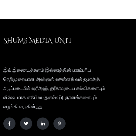
SHUMS MEDIA UNIT
இவ் இணையத்தளம் இஸ்லாத்தின் பாரம்பரிய
நெறிமுறையான அஹ்லுஸ் ஸுன்னத் வல் ஜமாஅத்
அடிப்படையில் ஷரீஅஹ், தரீகாவுடைய கல்விகளையும்
விஷேடமாக ஸூபிஸ (தஸவ்வுப்) ஞானங்களையும்
வழங்கி வருகின்றது.