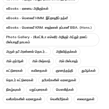
eBooks - ஏனைய அறிஞர்கள்
eBooks - மௌலவீ HMM. இப்றாஹீம் நத்வீ
eBooks - மௌலவீ KRM. ஸஹ்லான் றப்பானீ BBA. (Hons.)
Photo Gallery - (போட்டோ கலெரி) அறிஞர் அப்துர் றஊப்
மிஸ்பாஹீ நாயகம்
அருள் நபீ அண்ணல் தொடர்...
அறிவித்தல்கள்
அல் குர்ஆன்
அல் மிஷ்காத்
அல் மிஸ்பாஹ்
கட்டுரைகள்
கவிதைகள்
ஞானத்தந்தி
துஆக்கள்
தொடர் கட்டுரைகள்
நபீமார்களின் வரலாறுகள்
நிகழ்வுகள்
மறுப்புரைகள்
மௌலித்கள்
வலீமார்களின் வரலாறுகள்
வெளியீடுகள்
ஸலவாதுகள்