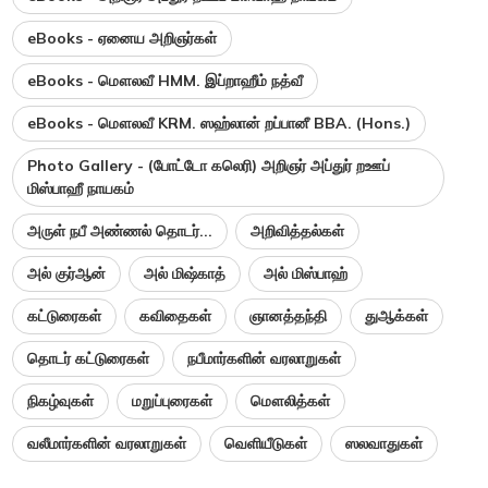
eBooks - ஏனைய அறிஞர்கள்
eBooks - மௌலவீ HMM. இப்றாஹீம் நத்வீ
eBooks - மௌலவீ KRM. ஸஹ்லான் றப்பானீ BBA. (Hons.)
Photo Gallery - (போட்டோ கலெரி) அறிஞர் அப்துர் றஊப்
மிஸ்பாஹீ நாயகம்
அருள் நபீ அண்ணல் தொடர்...
அறிவித்தல்கள்
அல் குர்ஆன்
அல் மிஷ்காத்
அல் மிஸ்பாஹ்
கட்டுரைகள்
கவிதைகள்
ஞானத்தந்தி
துஆக்கள்
தொடர் கட்டுரைகள்
நபீமார்களின் வரலாறுகள்
நிகழ்வுகள்
மறுப்புரைகள்
மௌலித்கள்
வலீமார்களின் வரலாறுகள்
வெளியீடுகள்
ஸலவாதுகள்