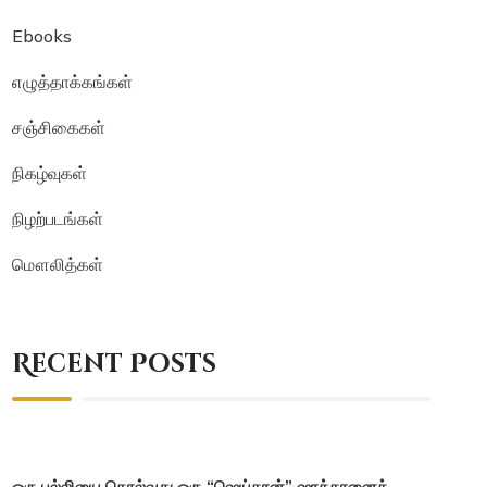
Ebooks
எழுத்தாக்கங்கள்
சஞ்சிகைகள்
நிகழ்வுகள்
நிழற்படங்கள்
மௌலித்கள்
Recent Posts
ஒரு பல்லியை கொல்வது ஒரு “ஷெய்தான்” ஷாத்தானைக்