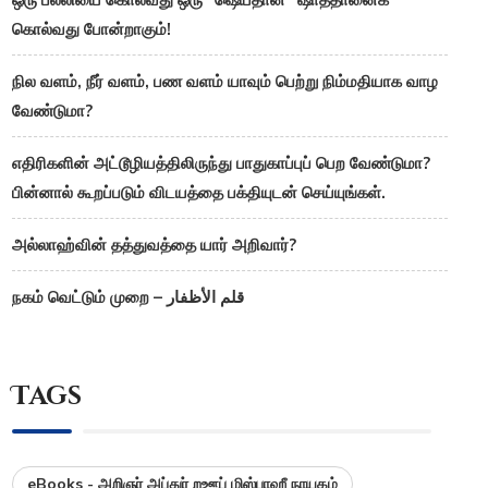
கொல்வது போன்றாகும்!
நில வளம், நீர் வளம், பண வளம் யாவும் பெற்று நிம்மதியாக வாழ
வேண்டுமா?
எதிரிகளின் அட்டூழியத்திலிருந்து பாதுகாப்புப் பெற வேண்டுமா?
பின்னால் கூறப்படும் விடயத்தை பக்தியுடன் செய்யுங்கள்.
அல்லாஹ்வின் தத்துவத்தை யார் அறிவார்?
நகம் வெட்டும் முறை – قلم الأظفار
Tags
eBooks - அறிஞர் அப்துர் றஊப் மிஸ்பாஹீ நாயகம்