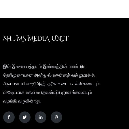
SHUMS MEDIA UNIT
இவ் இணையத்தளம் இஸ்லாத்தின் பாரம்பரிய
நெறிமுறையான அஹ்லுஸ் ஸுன்னத் வல் ஜமாஅத்
அடிப்படையில் ஷரீஅஹ், தரீகாவுடைய கல்விகளையும்
விஷேடமாக ஸூபிஸ (தஸவ்வுப்) ஞானங்களையும்
வழங்கி வருகின்றது.