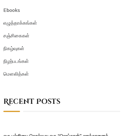
Ebooks
எழுத்தாக்கங்கள்
சஞ்சிகைகள்
நிகழ்வுகள்
நிழற்படங்கள்
மௌலித்கள்
Recent Posts
ஒரு பல்லியை கொல்வது ஒரு “ஷெய்தான்” ஷாத்தானைக்