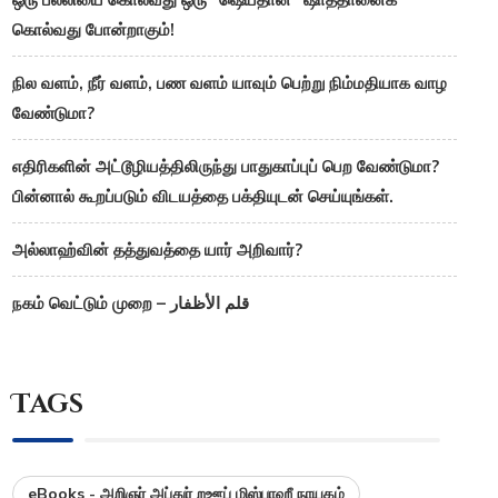
கொல்வது போன்றாகும்!
நில வளம், நீர் வளம், பண வளம் யாவும் பெற்று நிம்மதியாக வாழ
வேண்டுமா?
எதிரிகளின் அட்டூழியத்திலிருந்து பாதுகாப்புப் பெற வேண்டுமா?
பின்னால் கூறப்படும் விடயத்தை பக்தியுடன் செய்யுங்கள்.
அல்லாஹ்வின் தத்துவத்தை யார் அறிவார்?
நகம் வெட்டும் முறை – قلم الأظفار
Tags
eBooks - அறிஞர் அப்துர் றஊப் மிஸ்பாஹீ நாயகம்