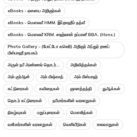
eBooks - ஏனைய அறிஞர்கள்
eBooks - மௌலவீ HMM. இப்றாஹீம் நத்வீ
eBooks - மௌலவீ KRM. ஸஹ்லான் றப்பானீ BBA. (Hons.)
Photo Gallery - (போட்டோ கலெரி) அறிஞர் அப்துர் றஊப்
மிஸ்பாஹீ நாயகம்
அருள் நபீ அண்ணல் தொடர்...
அறிவித்தல்கள்
அல் குர்ஆன்
அல் மிஷ்காத்
அல் மிஸ்பாஹ்
கட்டுரைகள்
கவிதைகள்
ஞானத்தந்தி
துஆக்கள்
தொடர் கட்டுரைகள்
நபீமார்களின் வரலாறுகள்
நிகழ்வுகள்
மறுப்புரைகள்
மௌலித்கள்
வலீமார்களின் வரலாறுகள்
வெளியீடுகள்
ஸலவாதுகள்