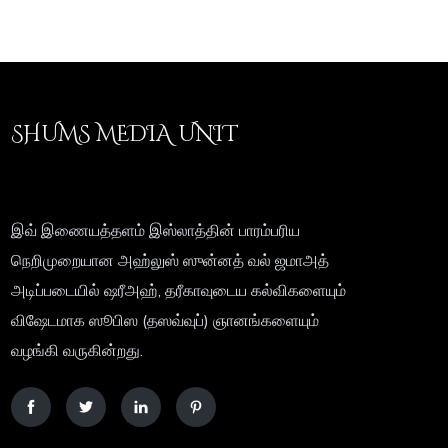
SHUMS MEDIA UNIT
இவ் இணையத்தளம் இஸ்லாத்தின் பாரம்பரிய
நெறிமுறையான அஹ்லுஸ் ஸுன்னத் வல் ஜமாஅத்
அடிப்படையில் ஷரீஅஹ், தரீகாவுடைய கல்விகளையும்
விஷேடமாக ஸூபிஸ (தஸவ்வுப்) ஞானங்களையும்
வழங்கி வருகின்றது.