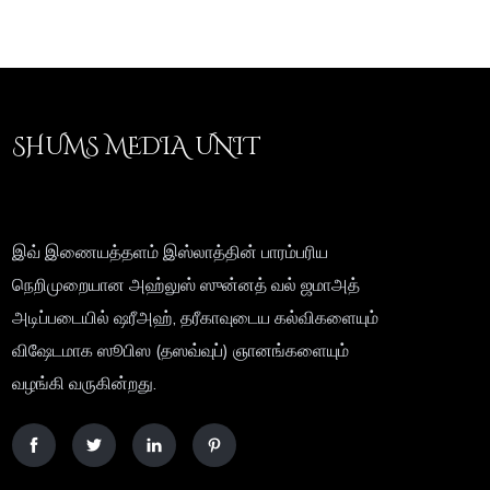
SHUMS MEDIA UNIT
இவ் இணையத்தளம் இஸ்லாத்தின் பாரம்பரிய
நெறிமுறையான அஹ்லுஸ் ஸுன்னத் வல் ஜமாஅத்
அடிப்படையில் ஷரீஅஹ், தரீகாவுடைய கல்விகளையும்
விஷேடமாக ஸூபிஸ (தஸவ்வுப்) ஞானங்களையும்
வழங்கி வருகின்றது.