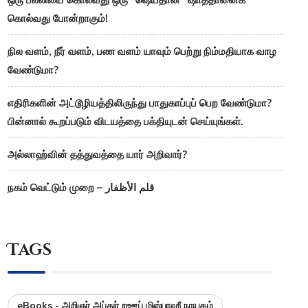
கொல்வது போன்றாகும்!
நில வளம், நீர் வளம், பண வளம் யாவும் பெற்று நிம்மதியாக வாழ
வேண்டுமா?
எதிரிகளின் அட்டூழியத்திலிருந்து பாதுகாப்புப் பெற வேண்டுமா?
பின்னால் கூறப்படும் விடயத்தை பக்தியுடன் செய்யுங்கள்.
அல்லாஹ்வின் தத்துவத்தை யார் அறிவார்?
நகம் வெட்டும் முறை – قلم الأظفار
Tags
eBooks - அறிஞர் அப்துர் றஊப் மிஸ்பாஹீ நாயகம்