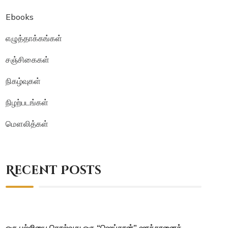
Ebooks
எழுத்தாக்கங்கள்
சஞ்சிகைகள்
நிகழ்வுகள்
நிழற்படங்கள்
மௌலித்கள்
Recent Posts
ஒரு பல்லியை கொல்வது ஒரு “ஷெய்தான்” ஷாத்தானைக்