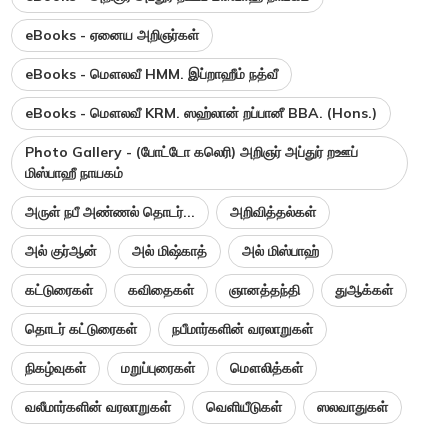
eBooks - ஏனைய அறிஞர்கள்
eBooks - மௌலவீ HMM. இப்றாஹீம் நத்வீ
eBooks - மௌலவீ KRM. ஸஹ்லான் றப்பானீ BBA. (Hons.)
Photo Gallery - (போட்டோ கலெரி) அறிஞர் அப்துர் றஊப்
மிஸ்பாஹீ நாயகம்
அருள் நபீ அண்ணல் தொடர்...
அறிவித்தல்கள்
அல் குர்ஆன்
அல் மிஷ்காத்
அல் மிஸ்பாஹ்
கட்டுரைகள்
கவிதைகள்
ஞானத்தந்தி
துஆக்கள்
தொடர் கட்டுரைகள்
நபீமார்களின் வரலாறுகள்
நிகழ்வுகள்
மறுப்புரைகள்
மௌலித்கள்
வலீமார்களின் வரலாறுகள்
வெளியீடுகள்
ஸலவாதுகள்