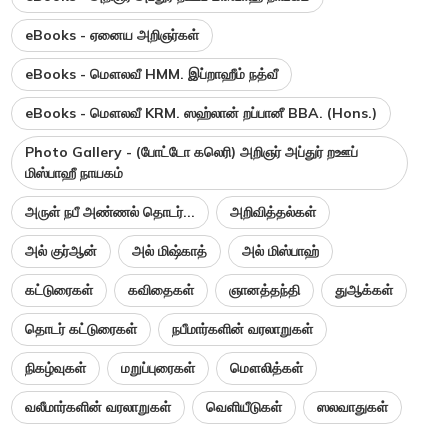
eBooks - ஏனைய அறிஞர்கள்
eBooks - மௌலவீ HMM. இப்றாஹீம் நத்வீ
eBooks - மௌலவீ KRM. ஸஹ்லான் றப்பானீ BBA. (Hons.)
Photo Gallery - (போட்டோ கலெரி) அறிஞர் அப்துர் றஊப்
மிஸ்பாஹீ நாயகம்
அருள் நபீ அண்ணல் தொடர்...
அறிவித்தல்கள்
அல் குர்ஆன்
அல் மிஷ்காத்
அல் மிஸ்பாஹ்
கட்டுரைகள்
கவிதைகள்
ஞானத்தந்தி
துஆக்கள்
தொடர் கட்டுரைகள்
நபீமார்களின் வரலாறுகள்
நிகழ்வுகள்
மறுப்புரைகள்
மௌலித்கள்
வலீமார்களின் வரலாறுகள்
வெளியீடுகள்
ஸலவாதுகள்