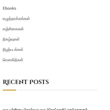
Ebooks
எழுத்தாக்கங்கள்
சஞ்சிகைகள்
நிகழ்வுகள்
நிழற்படங்கள்
மௌலித்கள்
Recent Posts
ஒரு பல்லியை கொல்வது ஒரு “ஷெய்தான்” ஷாத்தானைக்