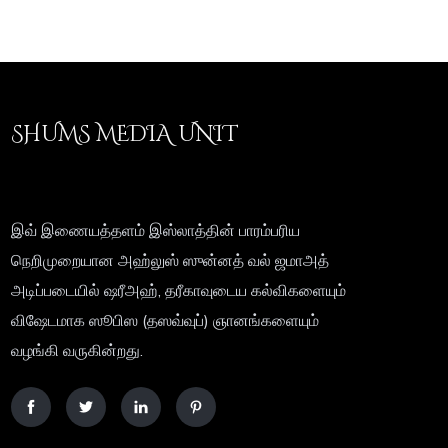
SHUMS MEDIA UNIT
இவ் இணையத்தளம் இஸ்லாத்தின் பாரம்பரிய
நெறிமுறையான அஹ்லுஸ் ஸுன்னத் வல் ஜமாஅத்
அடிப்படையில் ஷரீஅஹ், தரீகாவுடைய கல்விகளையும்
விஷேடமாக ஸூபிஸ (தஸவ்வுப்) ஞானங்களையும்
வழங்கி வருகின்றது.