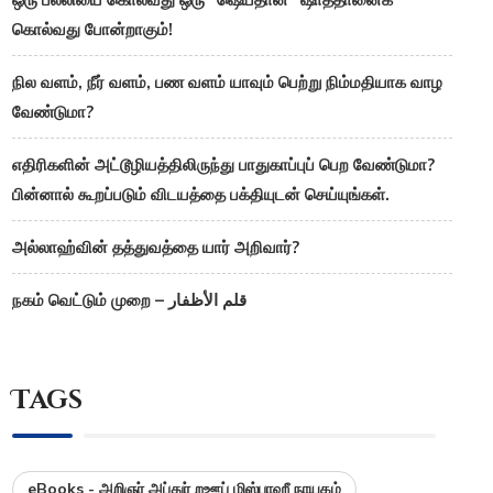
கொல்வது போன்றாகும்!
நில வளம், நீர் வளம், பண வளம் யாவும் பெற்று நிம்மதியாக வாழ
வேண்டுமா?
எதிரிகளின் அட்டூழியத்திலிருந்து பாதுகாப்புப் பெற வேண்டுமா?
பின்னால் கூறப்படும் விடயத்தை பக்தியுடன் செய்யுங்கள்.
அல்லாஹ்வின் தத்துவத்தை யார் அறிவார்?
நகம் வெட்டும் முறை – قلم الأظفار
Tags
eBooks - அறிஞர் அப்துர் றஊப் மிஸ்பாஹீ நாயகம்