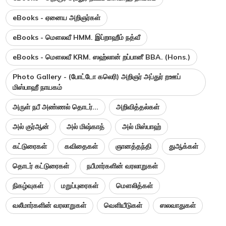
eBooks - ஏனைய அறிஞர்கள்
eBooks - மௌலவீ HMM. இப்றாஹீம் நத்வீ
eBooks - மௌலவீ KRM. ஸஹ்லான் றப்பானீ BBA. (Hons.)
Photo Gallery - (போட்டோ கலெரி) அறிஞர் அப்துர் றஊப்
மிஸ்பாஹீ நாயகம்
அருள் நபீ அண்ணல் தொடர்...
அறிவித்தல்கள்
அல் குர்ஆன்
அல் மிஷ்காத்
அல் மிஸ்பாஹ்
கட்டுரைகள்
கவிதைகள்
ஞானத்தந்தி
துஆக்கள்
தொடர் கட்டுரைகள்
நபீமார்களின் வரலாறுகள்
நிகழ்வுகள்
மறுப்புரைகள்
மௌலித்கள்
வலீமார்களின் வரலாறுகள்
வெளியீடுகள்
ஸலவாதுகள்