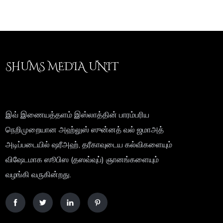
SHUMS MEDIA UNIT
இவ் இணையத்தளம் இஸ்லாத்தின் பாரம்பரிய
நெறிமுறையான அஹ்லுஸ் ஸுன்னத் வல் ஜமாஅத்
அடிப்படையில் ஷரீஅஹ், தரீகாவுடைய கல்விகளையும்
விஷேடமாக ஸூபிஸ (தஸவ்வுப்) ஞானங்களையும்
வழங்கி வருகின்றது.