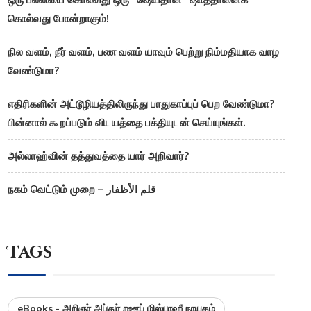
கொல்வது போன்றாகும்!
நில வளம், நீர் வளம், பண வளம் யாவும் பெற்று நிம்மதியாக வாழ
வேண்டுமா?
எதிரிகளின் அட்டூழியத்திலிருந்து பாதுகாப்புப் பெற வேண்டுமா?
பின்னால் கூறப்படும் விடயத்தை பக்தியுடன் செய்யுங்கள்.
அல்லாஹ்வின் தத்துவத்தை யார் அறிவார்?
நகம் வெட்டும் முறை – قلم الأظفار
Tags
eBooks - அறிஞர் அப்துர் றஊப் மிஸ்பாஹீ நாயகம்