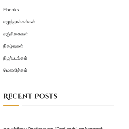
Ebooks
எழுத்தாக்கங்கள்
சஞ்சிகைகள்
நிகழ்வுகள்
நிழற்படங்கள்
மௌலித்கள்
Recent Posts
ஒரு பல்லியை கொல்வது ஒரு “ஷெய்தான்” ஷாத்தானைக்