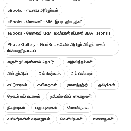
eBooks - ஏனைய அறிஞர்கள்
eBooks - மௌலவீ HMM. இப்றாஹீம் நத்வீ
eBooks - மௌலவீ KRM. ஸஹ்லான் றப்பானீ BBA. (Hons.)
Photo Gallery - (போட்டோ கலெரி) அறிஞர் அப்துர் றஊப்
மிஸ்பாஹீ நாயகம்
அருள் நபீ அண்ணல் தொடர்...
அறிவித்தல்கள்
அல் குர்ஆன்
அல் மிஷ்காத்
அல் மிஸ்பாஹ்
கட்டுரைகள்
கவிதைகள்
ஞானத்தந்தி
துஆக்கள்
தொடர் கட்டுரைகள்
நபீமார்களின் வரலாறுகள்
நிகழ்வுகள்
மறுப்புரைகள்
மௌலித்கள்
வலீமார்களின் வரலாறுகள்
வெளியீடுகள்
ஸலவாதுகள்