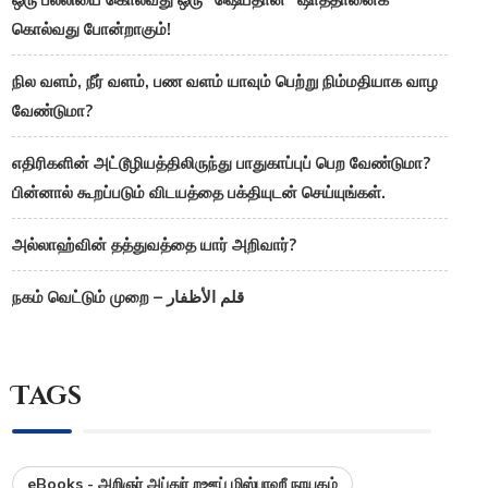
கொல்வது போன்றாகும்!
நில வளம், நீர் வளம், பண வளம் யாவும் பெற்று நிம்மதியாக வாழ
வேண்டுமா?
எதிரிகளின் அட்டூழியத்திலிருந்து பாதுகாப்புப் பெற வேண்டுமா?
பின்னால் கூறப்படும் விடயத்தை பக்தியுடன் செய்யுங்கள்.
அல்லாஹ்வின் தத்துவத்தை யார் அறிவார்?
நகம் வெட்டும் முறை – قلم الأظفار
Tags
eBooks - அறிஞர் அப்துர் றஊப் மிஸ்பாஹீ நாயகம்