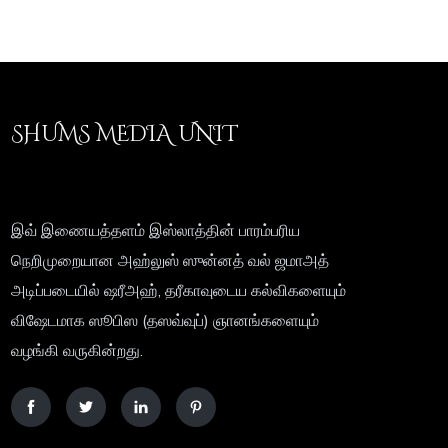
SHUMS MEDIA UNIT
இவ் இணையத்தளம் இஸ்லாத்தின் பாரம்பரிய
நெறிமுறையான அஹ்லுஸ் ஸுன்னத் வல் ஜமாஅத்
அடிப்படையில் ஷரீஅஹ், தரீகாவுடைய கல்விகளையும்
விஷேடமாக ஸூபிஸ (தஸவ்வுப்) ஞானங்களையும்
வழங்கி வருகின்றது.