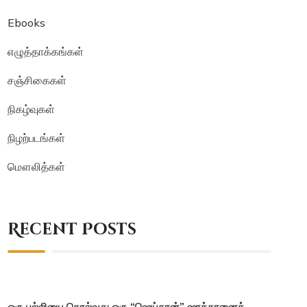
Ebooks
எழுத்தாக்கங்கள்
சஞ்சிகைகள்
நிகழ்வுகள்
நிழற்படங்கள்
மௌலித்கள்
Recent Posts
ஒரு பல்லியை கொல்வது ஒரு “ஷெய்தான்” ஷாத்தானைக்