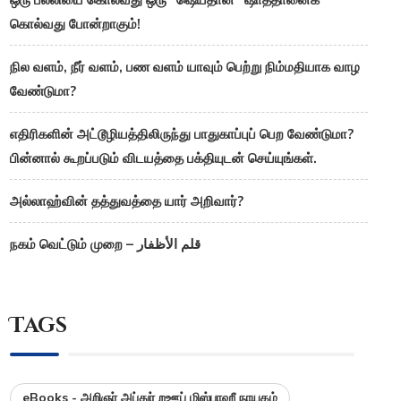
கொல்வது போன்றாகும்!
நில வளம், நீர் வளம், பண வளம் யாவும் பெற்று நிம்மதியாக வாழ
வேண்டுமா?
எதிரிகளின் அட்டூழியத்திலிருந்து பாதுகாப்புப் பெற வேண்டுமா?
பின்னால் கூறப்படும் விடயத்தை பக்தியுடன் செய்யுங்கள்.
அல்லாஹ்வின் தத்துவத்தை யார் அறிவார்?
நகம் வெட்டும் முறை – قلم الأظفار
Tags
eBooks - அறிஞர் அப்துர் றஊப் மிஸ்பாஹீ நாயகம்