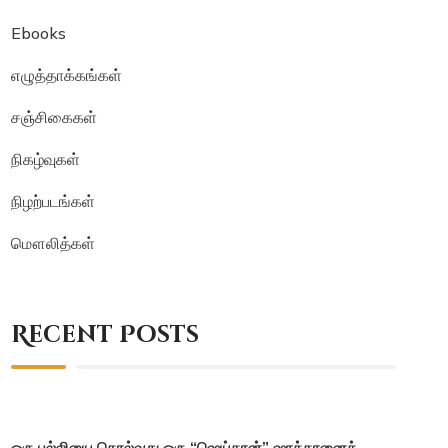
Ebooks
எழுத்தாக்கங்கள்
சஞ்சிகைகள்
நிகழ்வுகள்
நிழற்படங்கள்
மௌலித்கள்
Recent Posts
ஒரு பல்லியை கொல்வது ஒரு “ஷெய்தான்” ஷாத்தானைக்