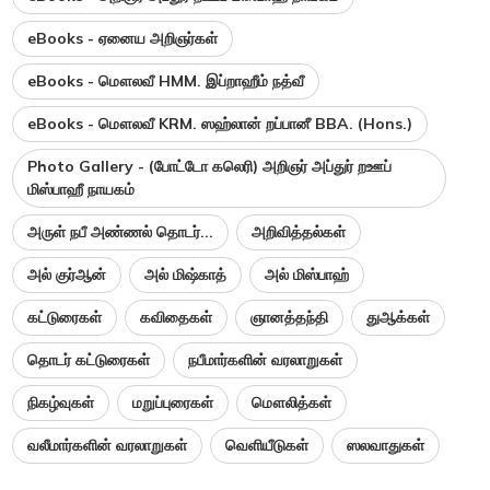
eBooks - ஏனைய அறிஞர்கள்
eBooks - மௌலவீ HMM. இப்றாஹீம் நத்வீ
eBooks - மௌலவீ KRM. ஸஹ்லான் றப்பானீ BBA. (Hons.)
Photo Gallery - (போட்டோ கலெரி) அறிஞர் அப்துர் றஊப்
மிஸ்பாஹீ நாயகம்
அருள் நபீ அண்ணல் தொடர்...
அறிவித்தல்கள்
அல் குர்ஆன்
அல் மிஷ்காத்
அல் மிஸ்பாஹ்
கட்டுரைகள்
கவிதைகள்
ஞானத்தந்தி
துஆக்கள்
தொடர் கட்டுரைகள்
நபீமார்களின் வரலாறுகள்
நிகழ்வுகள்
மறுப்புரைகள்
மௌலித்கள்
வலீமார்களின் வரலாறுகள்
வெளியீடுகள்
ஸலவாதுகள்