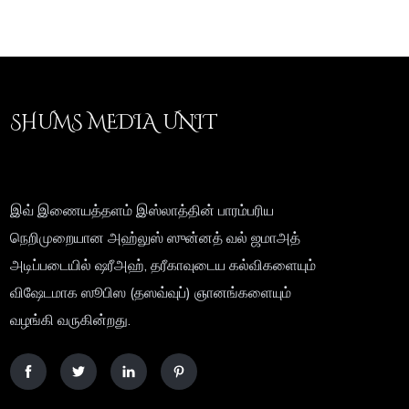
SHUMS MEDIA UNIT
இவ் இணையத்தளம் இஸ்லாத்தின் பாரம்பரிய
நெறிமுறையான அஹ்லுஸ் ஸுன்னத் வல் ஜமாஅத்
அடிப்படையில் ஷரீஅஹ், தரீகாவுடைய கல்விகளையும்
விஷேடமாக ஸூபிஸ (தஸவ்வுப்) ஞானங்களையும்
வழங்கி வருகின்றது.