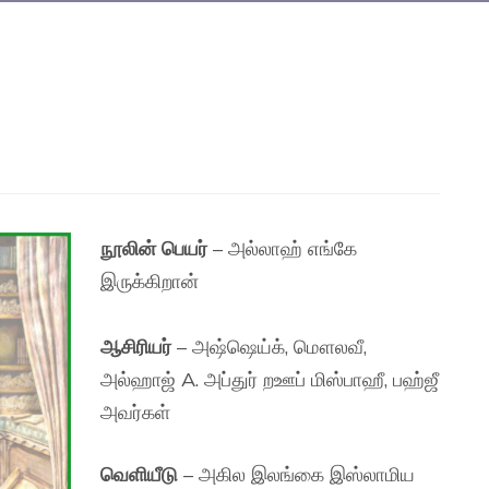
நூலின் பெயர்
– அல்லாஹ் எங்கே
இருக்கிறான்
ஆசிரியர்
– அஷ்ஷெய்க், மௌலவீ,
அல்ஹாஜ் A. அப்துர் றஊப் மிஸ்பாஹீ, பஹ்ஜீ
அவர்கள்
வெளியீடு
– அகில இலங்கை இஸ்லாமிய