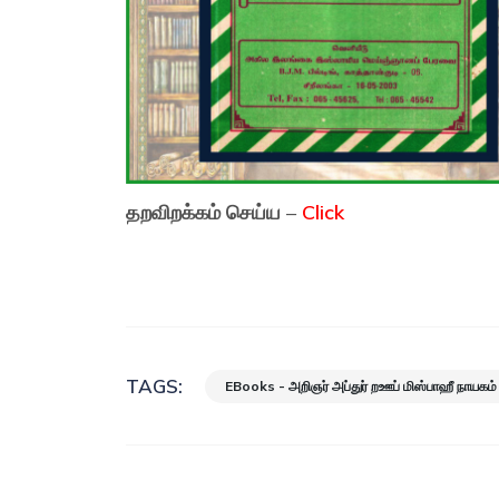
தறவிறக்கம் செய்ய
–
Click
TAGS:
EBooks - அறிஞர் அப்துர் றஊப் மிஸ்பாஹீ நாயகம்