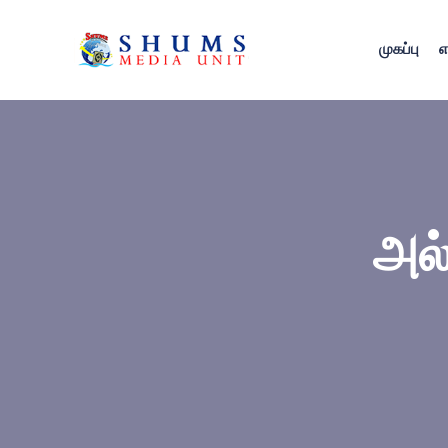
முகப்பு
எ
அல்