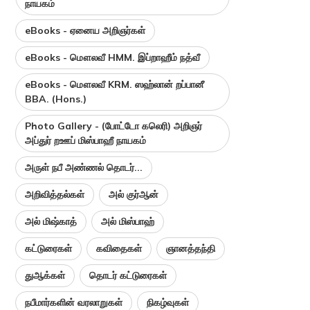
நாயகம்
eBooks - ஏனைய அறிஞர்கள்
eBooks - மௌலவீ HMM. இப்றாஹீம் நத்வீ
eBooks - மௌலவீ KRM. ஸஹ்லான் றப்பானீ
BBA. (Hons.)
Photo Gallery - (போட்டோ கலெரி) அறிஞர்
அப்துர் றஊப் மிஸ்பாஹீ நாயகம்
அருள் நபீ அண்ணல் தொடர்...
அறிவித்தல்கள்
அல் குர்ஆன்
அல் மிஷ்காத்
அல் மிஸ்பாஹ்
கட்டுரைகள்
கவிதைகள்
ஞானத்தந்தி
துஆக்கள்
தொடர் கட்டுரைகள்
நபீமார்களின் வரலாறுகள்
நிகழ்வுகள்