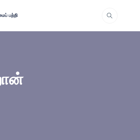
ைப் பற்றி
றான்