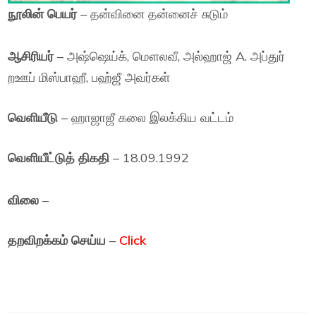
நூலின் பெயர்
– தன்வினை தன்னைச் சுடும்
ஆசிரியர்
– அஷ்ஷெய்க், மௌலவீ, அல்ஹாஜ் A. அப்துர்
றஊப் மிஸ்பாஹீ, பஹ்ஜீ அவர்கள்
வெளியீடு
– ஹாஜாஜீ கலை இலக்கிய வட்டம்
வெளியீட்டுத் திகதி
– 18.09.1992
விலை
–
தறவிறக்கம் செய்ய
–
Click