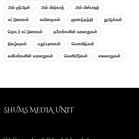
அல் குர்ஆன்
அல் மிஷ்காத்
அல் மிஸ்பாஹ்
கட்டுரைகள்
கவிதைகள்
ஞானத்தந்தி
துஆக்கள்
தொடர் கட்டுரைகள்
நபீமார்களின் வரலாறுகள்
நிகழ்வுகள்
மறுப்புரைகள்
மௌலித்கள்
வலீமார்களின் வரலாறுகள்
வெளியீடுகள்
ஸலவாதுகள்
SHUMS MEDIA UNIT