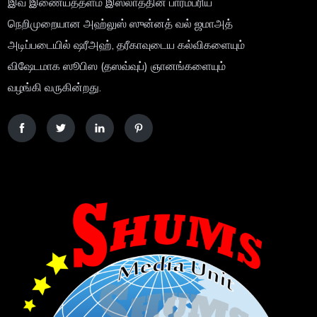
இவ் இணையத்தளம் இஸ்லாத்தின் பாரம்பரிய
நெறிமுறையான அஹ்லுஸ் ஸுன்னத் வல் ஜமாஅத்
அடிப்படையில் ஷரீஅஹ், தரீகாவுடைய கல்விகளையும்
விஷேடமாக ஸூபிஸ (தஸவ்வுப்) ஞானங்களையும்
வழங்கி வருகின்றது.