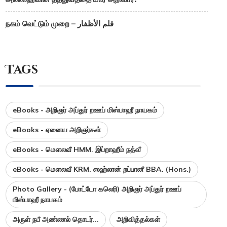
நகம் வெட்டும் முறை – قلم الأظفار
Tags
eBooks - அறிஞர் அப்துர் றஊப் மிஸ்பாஹீ நாயகம்
eBooks - ஏனைய அறிஞர்கள்
eBooks - மௌலவீ HMM. இப்றாஹீம் நத்வீ
eBooks - மௌலவீ KRM. ஸஹ்லான் றப்பானீ BBA. (Hons.)
Photo Gallery - (போட்டோ கலெரி) அறிஞர் அப்துர் றஊப்
மிஸ்பாஹீ நாயகம்
அருள் நபீ அண்ணல் தொடர்...
அறிவித்தல்கள்