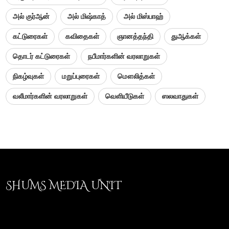
அல் குர்ஆன்
அல் மிஷ்காத்
அல் மிஸ்பாஹ்
கட்டுரைகள்
கவிதைகள்
ஞானத்தந்தி
துஆக்கள்
தொடர் கட்டுரைகள்
நபீமார்களின் வரலாறுகள்
நிகழ்வுகள்
மறுப்புரைகள்
மௌலித்கள்
வலீமார்களின் வரலாறுகள்
வெளியீடுகள்
ஸலவாதுகள்
SHUMS MEDIA UNIT