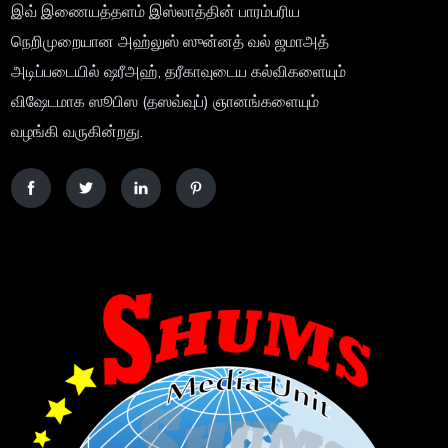
இவ் இணையத்தளம் இஸ்லாத்தின் பாரம்பரிய
நெறிமுறையான அஹ்லுஸ் ஸுன்னத் வல் ஜமாஅத்
அடிப்படையில் ஷரீஅஹ், தரீகாவுடைய கல்விகளையும்
விஷேடமாக ஸூபிஸ (தஸவ்வுப்) ஞானங்களையும்
வழங்கி வருகின்றது.