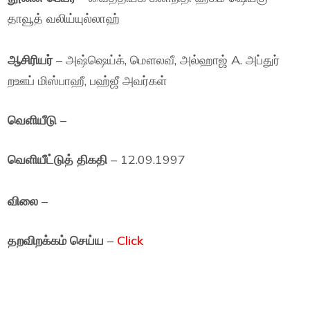
தாவூத் வலிய்யுல்லாஹ்
ஆசிரியர்
– அஷ்ஷெய்க், மௌலவீ, அல்ஹாஜ் A. அப்துர்
றஊப் மிஸ்பாஹீ, பஹ்ஜீ அவர்கள்
வெளியீடு
–
வெளியீட்டுத் திகதி
– 12.09.1997
விலை
–
தறவிறக்கம் செய்ய
–
Click