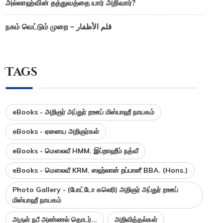
அல்லாஹ்வின் தத்துவத்தை யார் அறிவார்?
நகம் வெட்டும் முறை – قلم الأظفار
Tags
eBooks - அறிஞர் அப்துர் றஊப் மிஸ்பாஹீ நாயகம்
eBooks - ஏனைய அறிஞர்கள்
eBooks - மௌலவீ HMM. இப்றாஹீம் நத்வீ
eBooks - மௌலவீ KRM. ஸஹ்லான் றப்பானீ BBA. (Hons.)
Photo Gallery - (போட்டோ கலெரி) அறிஞர் அப்துர் றஊப்
மிஸ்பாஹீ நாயகம்
அருள் நபீ அண்ணல் தொடர்...
அறிவித்தல்கள்