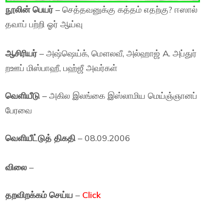
நூலின் பெயர்
– செத்தவனுக்கு கத்தம் எதற்கு? ஈஸால்
தவாப் பற்றி ஓர் ஆய்வு
ஆசிரியர்
– அஷ்ஷெய்க், மௌலவீ, அல்ஹாஜ் A. அப்துர்
றஊப் மிஸ்பாஹீ, பஹ்ஜீ அவர்கள்
வெளியீடு
– அகில இலங்கை இஸ்லாமிய மெய்ஞ்ஞானப்
பேரவை
வெளியீட்டுத் திகதி
– 08.09.2006
விலை
–
தறவிறக்கம் செய்ய
–
Click