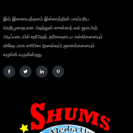
இவ் இணையத்தளம் இஸ்லாத்தின் பாரம்பரிய
நெறிமுறையான அஹ்லுஸ் ஸுன்னத் வல் ஜமாஅத்
அடிப்படையில் ஷரீஅஹ், தரீகாவுடைய கல்விகளையும்
விஷேடமாக ஸூபிஸ (தஸவ்வுப்) ஞானங்களையும்
வழங்கி வருகின்றது.