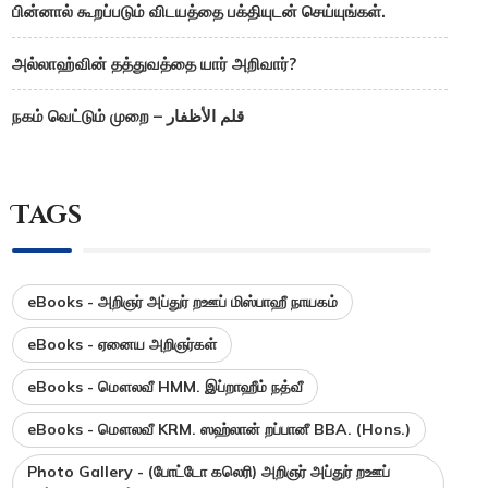
பின்னால் கூறப்படும் விடயத்தை பக்தியுடன் செய்யுங்கள்.
அல்லாஹ்வின் தத்துவத்தை யார் அறிவார்?
நகம் வெட்டும் முறை – قلم الأظفار
Tags
eBooks - அறிஞர் அப்துர் றஊப் மிஸ்பாஹீ நாயகம்
eBooks - ஏனைய அறிஞர்கள்
eBooks - மௌலவீ HMM. இப்றாஹீம் நத்வீ
eBooks - மௌலவீ KRM. ஸஹ்லான் றப்பானீ BBA. (Hons.)
Photo Gallery - (போட்டோ கலெரி) அறிஞர் அப்துர் றஊப்