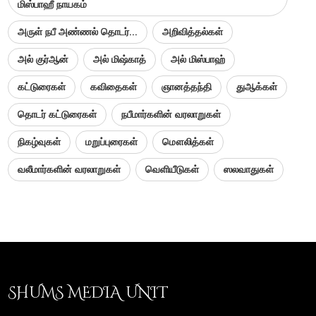
மிஸ்பாஹீ நாயகம்
அருள் நபீ அண்ணல் தொடர்...
அறிவித்தல்கள்
அல் குர்ஆன்
அல் மிஷ்காத்
அல் மிஸ்பாஹ்
கட்டுரைகள்
கவிதைகள்
ஞானத்தந்தி
துஆக்கள்
தொடர் கட்டுரைகள்
நபீமார்களின் வரலாறுகள்
நிகழ்வுகள்
மறுப்புரைகள்
மௌலித்கள்
வலீமார்களின் வரலாறுகள்
வெளியீடுகள்
ஸலவாதுகள்
SHUMS MEDIA UNIT