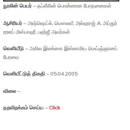
நூலின் பெயர்
– தப்லீகின் பொன்னான போதனைகள்
ஆசிரியர்
– அஷ்ஷெய்க், மௌலவீ, அல்ஹாஜ் A. அப்துர்
றஊப் மிஸ்பாஹீ, பஹ்ஜீ அவர்கள்
வெளியீடு
– அகில இலங்கை இஸ்லாமிய மெய்ஞ்ஞானப்
பேரவை
வெளியீட்டுத் திகதி
– 05.04.2005
விலை
–
தறவிறக்கம் செய்ய
–
Click