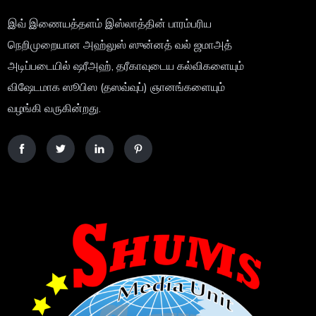
இவ் இணையத்தளம் இஸ்லாத்தின் பாரம்பரிய
நெறிமுறையான அஹ்லுஸ் ஸுன்னத் வல் ஜமாஅத்
அடிப்படையில் ஷரீஅஹ், தரீகாவுடைய கல்விகளையும்
விஷேடமாக ஸூபிஸ (தஸவ்வுப்) ஞானங்களையும்
வழங்கி வருகின்றது.