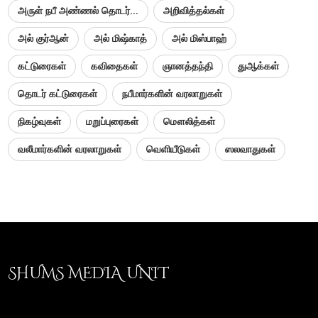
அருள் நபீ அண்ணல் தொடர்...
அறிவித்தல்கள்
அல் குர்ஆன்
அல் மிஷ்காத்
அல் மிஸ்பாஹ்
கட்டுரைகள்
கவிதைகள்
ஞானத்தந்தி
துஆக்கள்
தொடர் கட்டுரைகள்
நபீமார்களின் வரலாறுகள்
நிகழ்வுகள்
மறுப்புரைகள்
மௌலித்கள்
வலீமார்களின் வரலாறுகள்
வெளியீடுகள்
ஸலவாதுகள்
SHUMS MEDIA UNIT