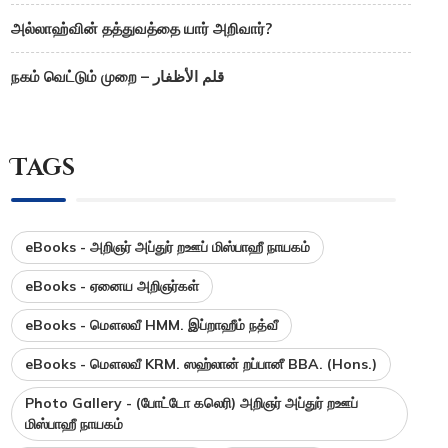
அல்லாஹ்வின் தத்துவத்தை யார் அறிவார்?
நகம் வெட்டும் முறை – قلم الأظفار
Tags
eBooks - அறிஞர் அப்துர் றஊப் மிஸ்பாஹீ நாயகம்
eBooks - ஏனைய அறிஞர்கள்
eBooks - மௌலவீ HMM. இப்றாஹீம் நத்வீ
eBooks - மௌலவீ KRM. ஸஹ்லான் றப்பானீ BBA. (Hons.)
Photo Gallery - (போட்டோ கலெரி) அறிஞர் அப்துர் றஊப்
மிஸ்பாஹீ நாயகம்