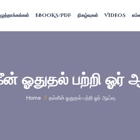
ழுத்தாக்கங்கள்
EBOOKS/PDF
நிகழ்வுகள்
VIDEOS
எம்ம
ீன் ஓதுதல் பற்றி ஓர் 
Home
தல்கீன் ஓதுதல் பற்றி ஓர் ஆய்வு