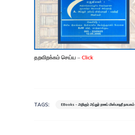
தறவிறக்கம் செய்ய
–
Click
TAGS:
EBooks - அறிஞர் அப்துர் றஊப் மிஸ்பாஹீ நாயகம்