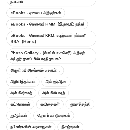
நாயகம்
eBooks - ஏனைய அறிஞர்கள்
eBooks - மௌலவீ HMM. இப்றாஹீம் நத்வீ
eBooks - மௌலவீ KRM. ஸஹ்லான் றப்பானீ
BBA. (Hons.)
Photo Gallery - (போட்டோ கலெரி) அறிஞர்
அப்துர் றஊப் மிஸ்பாஹீ நாயகம்
அருள் நபீ அண்ணல் தொடர்...
அறிவித்தல்கள்
அல் குர்ஆன்
அல் மிஷ்காத்
அல் மிஸ்பாஹ்
கட்டுரைகள்
கவிதைகள்
ஞானத்தந்தி
துஆக்கள்
தொடர் கட்டுரைகள்
நபீமார்களின் வரலாறுகள்
நிகழ்வுகள்