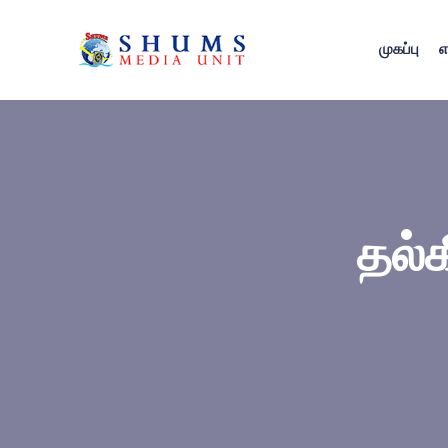
முகப்பு
எ
தல்க