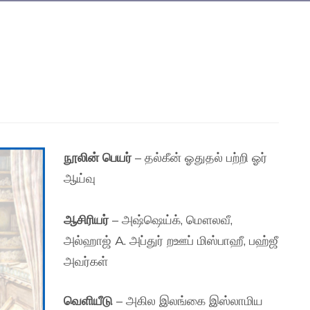
நூலின் பெயர்
– தல்கீன் ஓதுதல் பற்றி ஓர்
ஆய்வு
ஆசிரியர்
– அஷ்ஷெய்க், மௌலவீ,
அல்ஹாஜ் A. அப்துர் றஊப் மிஸ்பாஹீ, பஹ்ஜீ
அவர்கள்
வெளியீடு
– அகில இலங்கை இஸ்லாமிய