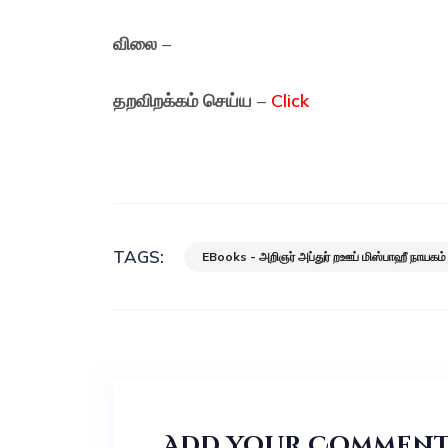
விலை
–
தறவிறக்கம் செய்ய
–
Clic
k
TAGS:
EBooks - அறிஞர் அப்துர் றஊப் மிஸ்பாஹீ நாயகம்
Add your Commen