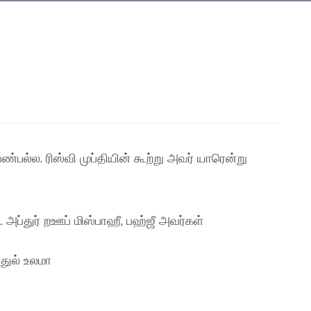
பண்பல்ல. ரிஸ்வி முப்தியின் கூற்று அவர் யாரென்று
ப்துர் றஊப் மிஸ்பாஹீ, பஹ்ஜீ அவர்கள்
ுல் உலமா