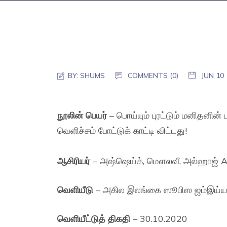
BY:
SHUMS
COMMENTS (0)
JUN 10
நூலின் பெயர்
– பொய்யும் புரட்டும் மனிதனின் 
வெளிச்சம் போட்டுக் காட்டி விட்டது!
ஆசிரியர்
– அஷ்ஷெய்க், மௌலவீ, அல்ஹாஜ் A. அ
வெளியீடு
– அகில இலங்கை ஸூபிஸ ஜம்இய்யத
வெளியீட்டுத் திகதி
– 30.10.2020