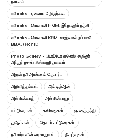
நாயகம்
eBooks - ஏனைய அறிஞர்கள்
eBooks - மௌலவீ HMM. இப்றாஹீம் நத்வீ
eBooks - மௌலவீ KRM. ஸஹ்லான் றப்பானீ
BBA. (Hons.)
Photo Gallery - (போட்டோ கலெரி) அறிஞர்
அப்துர் றஊப் மிஸ்பாஹீ நாயகம்
அருள் நபீ அண்ணல் தொடர்...
அறிவித்தல்கள்
அல் குர்ஆன்
அல் மிஷ்காத்
அல் மிஸ்பாஹ்
கட்டுரைகள்
கவிதைகள்
ஞானத்தந்தி
துஆக்கள்
தொடர் கட்டுரைகள்
நபீமார்களின் வரலாறுகள்
நிகழ்வுகள்