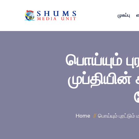
முகப்பு
எ
பொய்யும் பு
முப்தியின்
Home
பொய்யும் புரட்டும்