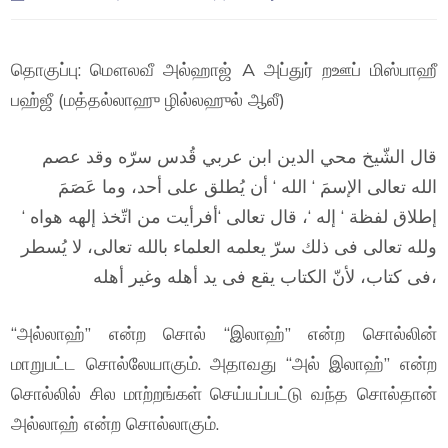
தொகுப்பு: மௌலவீ அல்ஹாஜ் A அப்துர் றஊப் மிஸ்பாஹீ
பஹ்ஜீ (மத்தல்லாஹு ழில்லஹுல் ஆலீ)
قال الشّيخ محي الدين ابن عربي قُدس سرّه وقد عصم
الله تعالى الإسمَ ‘ الله ‘ أن يُطلق على أحد، وما عَصَمَ
إطلاق لفظة ‘ إله ‘، قال تعالى ‘أفرأيت من اتّخذ إلهه هواه ‘
ولله تعالى فى ذلك سرّ يعلمه العلماء بالله تعالى، لا يُسطر
فى كتاب، لأنّ الكتاب يقع فى يد أهله وغير أهله،
“அல்லாஹ்” என்ற சொல் “இலாஹ்” என்ற சொல்லின்
மாறுபட்ட சொல்லேயாகும். அதாவது “அல் இலாஹ்” என்ற
சொல்லில் சில மாற்றங்கள் செய்யப்பட்டு வந்த சொல்தான்
அல்லாஹ் என்ற சொல்லாகும்.