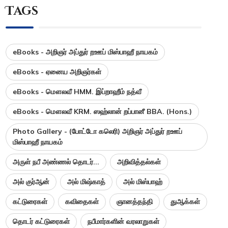
Tags
eBooks - அறிஞர் அப்துர் றஊப் மிஸ்பாஹீ நாயகம்
eBooks - ஏனைய அறிஞர்கள்
eBooks - மௌலவீ HMM. இப்றாஹீம் நத்வீ
eBooks - மௌலவீ KRM. ஸஹ்லான் றப்பானீ BBA. (Hons.)
Photo Gallery - (போட்டோ கலெரி) அறிஞர் அப்துர் றஊப்
மிஸ்பாஹீ நாயகம்
அருள் நபீ அண்ணல் தொடர்...
அறிவித்தல்கள்
அல் குர்ஆன்
அல் மிஷ்காத்
அல் மிஸ்பாஹ்
கட்டுரைகள்
கவிதைகள்
ஞானத்தந்தி
துஆக்கள்
தொடர் கட்டுரைகள்
நபீமார்களின் வரலாறுகள்