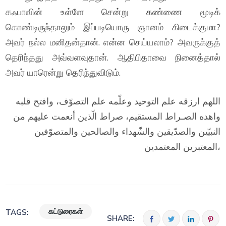
கஃபாவின் உள்ளே சென்று கண்ணை மூடிக்
கொண்டிருந்தாலும் இப்படியொரு ஞானம் கிடைக்குமா?
அவர் நல்ல மனிதன்தான். என்ன செய்யலாம்? அவருக்குத்
தெரிந்தது அவ்வளவுதான். ஆதிபிதாவை நினைத்தால்
அவர் யாரென்று தெரிந்துவிடும்.
اللهم ارزقه علم التوحيد وعلّمه علم التصوّف، وافتح قلبه
واهده الصـراط المستقيم، صراط الّذين أنعمت عليهم من
النبيّين والصدّيقين والشّهداء والصالحين والمتصوّفين
المعتبرين المعتمدين،
கட்டுரைகள்
TAGS:
SHARE: