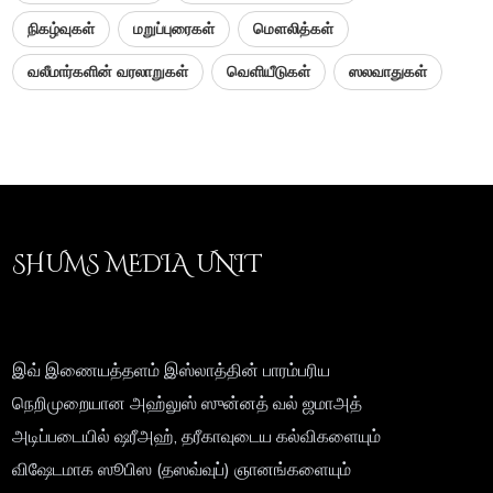
நிகழ்வுகள்
மறுப்புரைகள்
மௌலித்கள்
வலீமார்களின் வரலாறுகள்
வெளியீடுகள்
ஸலவாதுகள்
SHUMS MEDIA UNIT
இவ் இணையத்தளம் இஸ்லாத்தின் பாரம்பரிய
நெறிமுறையான அஹ்லுஸ் ஸுன்னத் வல் ஜமாஅத்
அடிப்படையில் ஷரீஅஹ், தரீகாவுடைய கல்விகளையும்
விஷேடமாக ஸூபிஸ (தஸவ்வுப்) ஞானங்களையும்