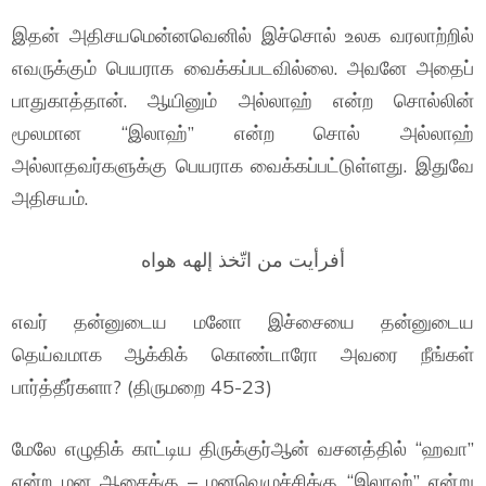
இதன் அதிசயமென்னவெனில் இச்சொல் உலக வரலாற்றில்
எவருக்கும் பெயராக வைக்கப்படவில்லை. அவனே அதைப்
பாதுகாத்தான். ஆயினும் அல்லாஹ் என்ற சொல்லின்
மூலமான “இலாஹ்” என்ற சொல் அல்லாஹ்
அல்லாதவர்களுக்கு பெயராக வைக்கப்பட்டுள்ளது. இதுவே
அதிசயம்.
أفرأيت من اتّخذ إلهه هواه
எவர் தன்னுடைய மனோ இச்சையை தன்னுடைய
தெய்வமாக ஆக்கிக் கொண்டாரோ அவரை நீங்கள்
பார்த்தீர்களா? (திருமறை 45-23)
மேலே எழுதிக் காட்டிய திருக்குர்ஆன் வசனத்தில் “ஹவா”
என்ற மன ஆசைக்கு – மனவெழுச்சிக்கு “இலாஹ்” என்று