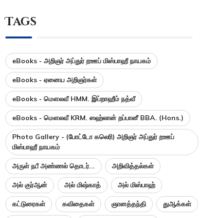
Tags
eBooks - அறிஞர் அப்துர் றஊப் மிஸ்பாஹீ நாயகம்
eBooks - ஏனைய அறிஞர்கள்
eBooks - மௌலவீ HMM. இப்றாஹீம் நத்வீ
eBooks - மௌலவீ KRM. ஸஹ்லான் றப்பானீ BBA. (Hons.)
Photo Gallery - (போட்டோ கலெரி) அறிஞர் அப்துர் றஊப்
மிஸ்பாஹீ நாயகம்
அருள் நபீ அண்ணல் தொடர்...
அறிவித்தல்கள்
அல் குர்ஆன்
அல் மிஷ்காத்
அல் மிஸ்பாஹ்
கட்டுரைகள்
கவிதைகள்
ஞானத்தந்தி
துஆக்கள்