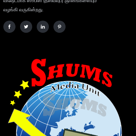
விஷேடமாக ஸூபிஸ (தஸவ்வுப்) ஞானங்களையும்
வழங்கி வருகின்றது.