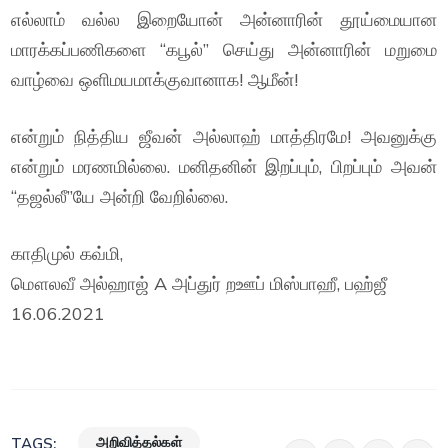
எல்லாம் வல்ல இறையோன் அன்னாரின் தூய்மையான
மாரக்கப்பணிகளை “கபூல்” செய்து அன்னாரின் மறுமை
வாழ்வை ஒளிமயமாக்குவானாக! ஆமீன்!
என்றும் நித்திய ஜீவன் அல்லாஹ் மாத்திரமே! அவனுக்கு
என்றும் மரணமில்லை. மனிதனின் இறப்பும், பிறப்பும் அவன்
“தஜல்லீ”யே அன்றி வேறில்லை.
காதிமுல் கவ்மி,
மௌலவீ அல்ஹாஜ் A அப்துர் றஊப் மிஸ்பாஹீ, பஹ்ஜீ
16.06.2021
அறிவித்தல்கள்
TAGS: