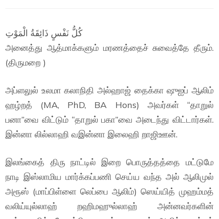
كُلُّ نَفْسٍ ذَائِقَةُ الْمَوْتِ
அனைத்து ஆத்மாக்களும் மரணத்தைச் சுவைத்தே தீரும்.
(திருமறை )
அப்ளலுல் உலமா கலாநிதி அல்ஹாஜ் தைக்கா ஷுஐப் ஆலிம்
ஹழ்றத் (MA, PhD, BA Hons) அவர்கள் “தாறுல்
பனா”வை விட்டும் “தாறுல் பகா”வை அடைந்து விட்டார்கள்.
இன்னா லில்லாஹி வஇன்னா இலைஹி றாஜிஊன்.
இலங்கைத் திரு நாட்டில் இறை பொருத்தத்தை மட்டுமே
நாடி இஸ்லாமிய மார்க்கப்பணி செய்ய வந்த அல் ஆலிமுல்
அரூஸ் (மாப்பிள்ளை லெப்பை ஆலிம்) ஸெய்யித் முஹம்மத்
வலிய்யுல்லாஹ் றஹிமஹுல்லாஹ் அன்னவர்களின்