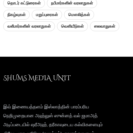
தொடர் கட்டுரைகள்
நபீமார்களின் வரலாறுகள்
நிகழ்வுகள்
மறுப்புரைகள்
மௌலித்கள்
வலீமார்களின் வரலாறுகள்
வெளியீடுகள்
ஸலவாதுகள்
SHUMS MEDIA UNIT
இவ் இணையத்தளம் இஸ்லாத்தின் பாரம்பரிய
நெறிமுறையான அஹ்லுஸ் ஸுன்னத் வல் ஜமாஅத்
அடிப்படையில் ஷரீஅஹ், தரீகாவுடைய கல்விகளையும்