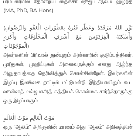
பரம்பரையில் தோன்றிய தைக்கா ஷுஐப் ஆலிம் ஹழ்றத்
(MA, PhD, BA Hons)
(نَوَّرَ اللهُ مَرْقَدَهُ وَعَطَّرَ قَبْرَهُ بِعَطُوْرَاتِ الْعَفْوِ وَالرِّضْوَانِ
وَأَسْكَنَهُ الْفِرْدَوْسَ مَعَ أَشْرَفِ الْمَخْلُوْقَاتِ وَأَكْرَمِ
الْمَوْجُوْدَاتِ)
அவர்களின் பிரிவால் துன்புறும் அன்னாரின் குடும்பத்தினர்,
முரீதுகள், முஹிப்புகள் அனைவருக்கும் எனது ஆழ்ந்த
அனுதாபத்தை தெரிவித்துக் கொள்கின்றேன். இவர்களின்
இழப்பு இலங்கை நாட்டில் மட்டுமன்றி இந்தியாவிலும் கூட
ஸுன்னத் வல்ஜமாஅத் சத்தியக் கொள்கை சார்ந்தோருக்கு
ஒரு இழப்பாகும்.
مَوْتُ الْعَالِمِ مَوْتُ الْعَالَمِ
ஒரு “ஆலிம்” அறிஞனின் மரணம் அது “ஆலம்” அகிலத்தின்
மரணமாகும்.