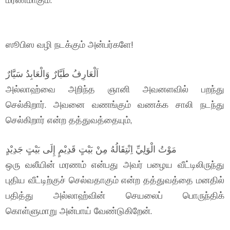
ஸூபிஸ வழி நடக்கும் அன்பர்களே!
اَلْعَارِفُ طَيَّارٌ وَالْعَابِدُ سَيَّارٌ
அல்லாஹ்வை அறிந்த ஞானி அவனளவில் பறந்து
செல்கிறார். அவனை வணங்கும் வணக்க சாலி நடந்து
செல்கிறார் என்ற தத்துவத்தையும்,
مَوْتُ الْوَلِيِّ اِنْتِقَالُهُ مِنْ بَيْتٍ قَدِيْمٍ إِلَى بَيْتٍ جَدِيْدٍ
ஒரு வலீயின் மரணம் என்பது அவர் பழைய வீட்டிலிருந்து
புதிய வீட்டிற்குச் செல்வதாகும் என்ற தத்துவத்தை மனதில்
பதித்து அல்லாஹ்வின் செயலைப் பொருந்திக்
கொள்ளுமாறு அன்பாய் வேண்டுகிறேன்.