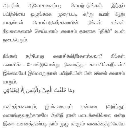
அவரின் ஆலோசனைப்படி செயற்படுங்கள். இந்தப்
பயிற்சியை ஒழுங்காக, முறைப்படி கற்று சுமார் ஆறு
மாதங்கள் செயல்படுவீர்களாயின் நீங்கள் உங்கள்
வேலைகளைச் செய்யலாம். சுவாசம் தானாக “திக்ர்” உடன்
நடைபெறும்.
நீங்கள் தற்போது சுவாசிக்கிறீர்களல்லவா? நீங்கள்
சுவாசிக்க வேண்டுமென்று நினைத்தா சுவாசிக்கறீர்கள்?
இல்லையே! இவ்வாறுதான் பயிற்சியின் பின் உங்கள் சுவாசம்
மாறும்.
وَمَا خَلَقْتُ الْجِنَّ وَالْإِنْسَ إِلَّا لِيَعْبُدُوْنِ
மனிதர்களையும், ஜின்களையும் என்னை (அறிந்து)
வணங்குவதற்காகவே அன்றி நான் படைக்கவில்லை என்ற
இறை வசனத்தின்படி நாம் முழு நாளும் வணக்கத்திலேயே