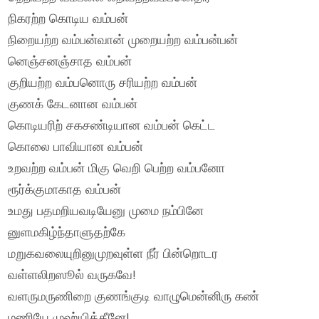
நிகரற்ற கொடிய வம்பன்
நிறையற்ற வம்பன்வான் முறையற்ற வம்பன்பன்
னெஞ்சனஞ்சாத வம்பன்
குறியற்ற வம்பனொரு சரியற்ற வம்பன்
குணக் கேடனான வம்பன்
கொடியரிற் சகசண்டியான வம்பன் கெட்ட
கொலை பாவியான வம்பன்
உறவற்ற வம்பன் மிகு வெறி பெற்ற வம்பனோ
ரூர்க்குமாகாத வம்பன்
உமது பதமறியவடியேனு முமை நம்பினே
னுளமகிழ்ந்தாளுதற்கே
மறுகவலையுறினுமுறவுள்ள நீர் பின்றொடர
வள்ளலிறஸூல் வருகவே!
வளருமருணிறை குணங்குடி வாழுமென்னிரு கண்
மணியே முஹ்யித்தீனே!