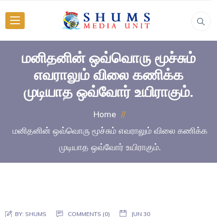
மனிதனின் ஒவ்வொரு மூச்சும்
எவராலும் விலை கணிக்க
முடியாத ஒவ்வோர் உயிராகும்.
Home
மனிதனின் ஒவ்வொரு மூச்சும் எவராலும் விலை கணிக்க
முடியாத ஒவ்வோர் உயிராகும்.
BY:
SHUMS
COMMENTS (0)
JUN 30