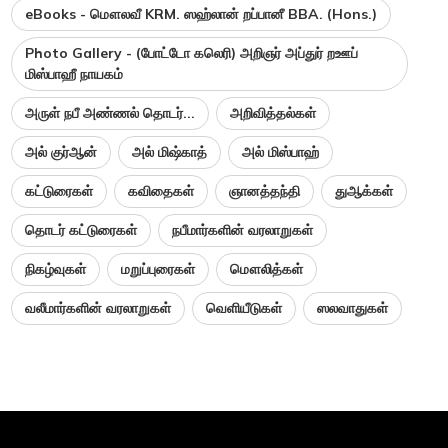
eBooks - மௌலவீ KRM. ஸஹ்லான் றப்பானீ BBA. (Hons.)
Photo Gallery - (போட்டோ கலெரி) அறிஞர் அப்துர் றஊப்
மிஸ்பாஹீ நாயகம்
அருள் நபீ அண்ணல் தொடர்...
அறிவித்தல்கள்
அல் குர்ஆன்
அல் மிஷ்காத்
அல் மிஸ்பாஹ்
கட்டுரைகள்
கவிதைகள்
ஞானத்தந்தி
துஆக்கள்
தொடர் கட்டுரைகள்
நபீமார்களின் வரலாறுகள்
நிகழ்வுகள்
மறுப்புரைகள்
மௌலித்கள்
வலீமார்களின் வரலாறுகள்
வெளியீடுகள்
ஸலவாதுகள்