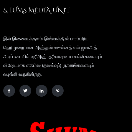
SHUMS MEDIA UNIT
இவ் இணையத்தளம் இஸ்லாத்தின் பாரம்பரிய
நெறிமுறையான அஹ்லுஸ் ஸுன்னத் வல் ஜமாஅத்
அடிப்படையில் ஷரீஅஹ், தரீகாவுடைய கல்விகளையும்
விஷேடமாக ஸூபிஸ (தஸவ்வுப்) ஞானங்களையும்
வழங்கி வருகின்றது.