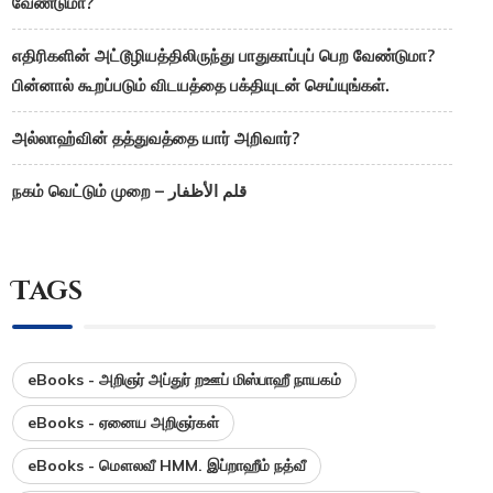
வேண்டுமா?
எதிரிகளின் அட்டூழியத்திலிருந்து பாதுகாப்புப் பெற வேண்டுமா?
பின்னால் கூறப்படும் விடயத்தை பக்தியுடன் செய்யுங்கள்.
அல்லாஹ்வின் தத்துவத்தை யார் அறிவார்?
நகம் வெட்டும் முறை – قلم الأظفار
Tags
eBooks - அறிஞர் அப்துர் றஊப் மிஸ்பாஹீ நாயகம்
eBooks - ஏனைய அறிஞர்கள்
eBooks - மௌலவீ HMM. இப்றாஹீம் நத்வீ