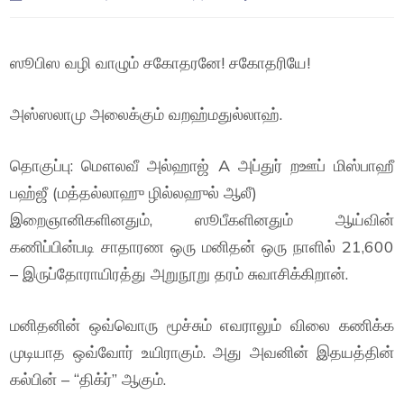
ஸூபிஸ வழி வாழும் சகோதரனே! சகோதரியே!
அஸ்ஸலாமு அலைக்கும் வறஹ்மதுல்லாஹ்.
தொகுப்பு: மௌலவீ அல்ஹாஜ் A அப்துர் றஊப் மிஸ்பாஹீ
பஹ்ஜீ (மத்தல்லாஹு ழில்லஹுல் ஆலீ)
இறைஞானிகளினதும், ஸூபீகளினதும் ஆய்வின்
கணிப்பின்படி சாதாரண ஒரு மனிதன் ஒரு நாளில் 21,600
– இருப்தோராயிரத்து அறுநூறு தரம் சுவாசிக்கிறான்.
மனிதனின் ஒவ்வொரு மூச்சும் எவராலும் விலை கணிக்க
முடியாத ஒவ்வோர் உயிராகும். அது அவனின் இதயத்தின்
கல்பின் – “திக்ர்” ஆகும்.