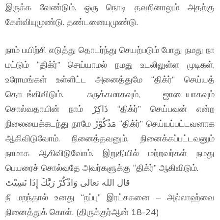
இருக்க வேண்டும். ஒரு நொடி தவறினாலும் அதற்கு
கேள்வியுமுண்டு. தண்டனையுமுண்டு.
நாம் பயிற்சி எடுத்து தொடர்ந்து செயற்படும் போது நமது நா
மட்டும் “திக்ர்” செய்யாமல் நமது உடலிலுள்ள முடிகள்,
உரோமங்கள் உள்ளிட்ட அனைத்துமே “திக்ர்” செய்யத்
தொடங்கிவிடும். சுருக்கமாகவும், ஜாடையாகவும்
சொல்வதாயின் நாம் ذَاكِرْ “திக்ர்” செய்பவன் என்ற
நிலையைக்கடந்து நாமே مَذْكُوْرْ “திக்ர்” செய்யப்பட்டவனாக
ஆகிவிடுவோம். நினைத்தவனும், நினைக்கப்பட்டவனும்
நாமாக ஆகிவிடுவோம். இறுதியில் மற்றவர்கள் நமது
பெயரைச் சொல்வதே அவர்களுக்கு “திக்ர்” ஆகிவிடும்.
قال الله تعالى وَاذْكُرْ رَبَّكَ إِذَا نَسِيْتَ
நீ மறந்தால் உனது “றப்பு” இரட்சகனை – அல்லாஹ்வை
நினைத்துக் கொள். (திருக்குர்ஆன் 18-24)