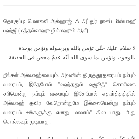
தொகுப்பு: மௌலவீ அல்ஹாஜ் A அப்துர் றஊப் மிஸ்பாஹீ
பஹ்ஜீ (மத்தல்லாஹு ழில்லஹுல் ஆலீ)
لا سلام عليك حتّى تؤمن بالله وبرسوله وتؤمن بوحدة
الوجود، وتؤمن بما سوى الله أنّه عدمٌ محض فى الحقيقة،
நீங்கள் அல்லாஹ்வையும், அவனின் திருத்தூதரையும் நம்பும்
வரையும், இதேபோல் “வஹ்ததுல் வுஜூத்” கொள்கை
சரியென்று நம்பும் வரையும், இதேபோல் எதார்த்தத்தில்
அல்லாஹ் தவிர வேறொன்றுமே இல்லையென்று நம்பும்
வரையும் உங்களுக்கு எனது “ஸலாம்” கிடையாது. அது
சொல்லவும் முடியாது.