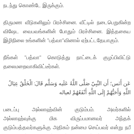
நடந்து கொண்டே இருக்கும்.
திருமண வீடுகளிலும் பிரச்சினை. வீட்டில் நடைபெறுகின்ற
விஷேட வைபவங்களின் போதும் பிரச்சினை. இத்தகைய
இழிநிலை உங்களின் “பத்வா”வினால் ஏற்பட்டதேயாகும்.
நீங்கள் “பத்வா” கொடுத்து நாட்டைக் குழப்பிவிட்டு
தலைமறைவாகிவிட்டீர்கள்.
عَن أَنَس؛ أَن النَّبِيّ صَلَّى اللَّهُ عَلَيه وَسَلَّم قَالَ: الْخَلْقُ عِيَالُ
اللَّهِ وَأَحَبُّهُمْ إِلَى اللَّهِ أَنْفَعُهُمْ لعياله
படைப்பு அல்லாஹ்வின் குடும்பம். அவர்களில்
அல்லாஹ்வுக்கு மிக விருப்பமானவர் அந்தக்
குடும்பத்தவர்களுக்கு அதிகம் நன்மை செய்பவர் என்று நபீ