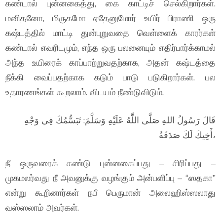
கண்டால் புன்னகைத்து, கை காட்டிச் செல்கிறார்கள்.
மனிதனோ, மிருகமோ ஏதேனுமோர் உயிர் பிராணி ஒரு
கஷ்டத்தில் மாட்டி துன்புறுவதை வெள்ளைக் காரர்கள்
கண்டால் எவரிடமும், எந்த ஒரு பலனையும் எதிர்பார்க்காமல்
அந்த உயிரைக் காப்பாற்றுவதற்காக, அதன் கஷ்டத்தை
நீக்கி வைப்பதற்காக கடும் பாடு படுகிறார்கள். பல
உதாரணங்கள் கூறலாம். விடயம் நீண்டுவிடும்.
قَالَ رَسُولُ اللهِ صَلَّى اللَّهُ عَلَيْهِ وَسَلَّمَ: تَبَسُّمُكَ فِي وَجْهِ
أَخِيكَ لَكَ صَدَقَةٌ،
நீ ஒருவரைக் கண்டு புன்னகைப்பது – சிரிப்பது –
முகமலர்வது நீ அவனுக்கு வழங்கும் அன்பளிப்பு – “ஸதகா”
என்று கூறினார்கள் நபீ பெருமான் அலைஹிஸ்ஸலாது
வஸ்ஸலாம் அவர்கள்.