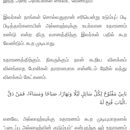
இந்த அரை அவியல்கள் கைவிட வேண்டும்.
இவர்கள் நாங்கள் சொல்வதுதான் சரியென்று உடும்புப் பிடி
பிடித்தார்களாயின் அல்லாஹ்வுக்கு உயர்வான உதாரணம்
உண்டு என்ற திரு வசனத்திற்கு இவர்கள் பதில் கூற
வேண்டும். கூற முடியாது.
உதாரணத்திற்கும், நிகருக்கும் நான் கூறிய விளக்கம்
விளங்காத போலிகள் தாராளமாக என்னிடம் நேரில் வந்து
விளக்கம் கேட்கலாம்.
بَابِيْ مَفْتُوْحٌ لِكُلِّ سَائِلٍ لَيْلًا وَنَهَارًا، صَبَاحًا وَمَسَاءًا، فَمَنْ دَقَّ
الْبَابَ فُتِحَ لَهُ،
எனவே, அல்லாஹ்வுக்கு உதாரணம் கூற முடியுமாதலால்
“படைப்பு அல்லாஹ்வின் குடும்பம்” என்பதற்கு ஓர் உதாரணம்