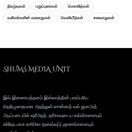
நிகழ்வுகள்
மறுப்புரைகள்
மௌலித்கள்
வலீமார்களின் வரலாறுகள்
வெளியீடுகள்
ஸலவாதுகள்
SHUMS MEDIA UNIT
இவ் இணையத்தளம் இஸ்லாத்தின் பாரம்பரிய
நெறிமுறையான அஹ்லுஸ் ஸுன்னத் வல் ஜமாஅத்
அடிப்படையில் ஷரீஅஹ், தரீகாவுடைய கல்விகளையும்
விஷேடமாக ஸூபிஸ (தஸவ்வுப்) ஞானங்களையும்