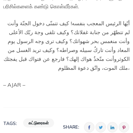
பரிசில்களைக் கண்டு கொள்வீர்கள்.
أيّها الرئيس المعجب بنفسه! كيف تتمنّى دخول الجنّة وأنت
لم تتطهّر من جنابة غفلاتك؟ وكيف تلقى وجهَ ربّك الأعلى
وأنت منغمس بحر شهواتك؟ وكيف ترى وجه الرسول يوم
المعاد وأنت تاركٌ سبيله وصراطه؟ وكيف تريد الغسل من
الكوثروأنت متّخذٌ هواك إلهك؟ فارجع عن فتواك قبل يفجئك
ملك الموت، واتّق دعوة المظلوم،
– AJAR –
கட்டுரைகள்
TAGS:
SHARE: