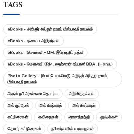
Tags
eBooks - அறிஞர் அப்துர் றஊப் மிஸ்பாஹீ நாயகம்
eBooks - ஏனைய அறிஞர்கள்
eBooks - மௌலவீ HMM. இப்றாஹீம் நத்வீ
eBooks - மௌலவீ KRM. ஸஹ்லான் றப்பானீ BBA. (Hons.)
Photo Gallery - (போட்டோ கலெரி) அறிஞர் அப்துர் றஊப்
மிஸ்பாஹீ நாயகம்
அருள் நபீ அண்ணல் தொடர்...
அறிவித்தல்கள்
அல் குர்ஆன்
அல் மிஷ்காத்
அல் மிஸ்பாஹ்
கட்டுரைகள்
கவிதைகள்
ஞானத்தந்தி
துஆக்கள்
தொடர் கட்டுரைகள்
நபீமார்களின் வரலாறுகள்