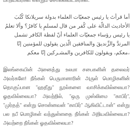
أما قرأتَ يا رئيس جمعيّات العلماء بدولة سريلانكا كُتُبَ
الأحاديث الدالّة على كُفر من قال لمسلمٍ يا كافرُ؟ وألا تعلمُ
يا رئيس رؤساء جمعيّات العلماء أنّ لفظة الكافر تشمل
المرتدَّ والزِّنديقَ والمنافقين الّذين يقولون للمؤمنين إنّا
معكم، ويقولون للكافرين والمشـركين إنّا معكم،
இலங்கையின் அனைத்து உலமா சபைகளின் தலைவர்
அவர்களே! நீங்கள் பெருமானாரின் அருள் மொழிகளின்
தொகுப்பான “ஹதீது” நூல்களை வாசிக்கவில்லையா?
ஓதவில்லையா? அவற்றில், “ஒரு முஸ்லிமை “காபிர்”,
“முர்தத்” என்று சொன்னவன் “காபிர்” ஆகிவிட்டான்” என்று
பல நபீ மொழிகள் வந்துள்ளதை நீங்கள் அறியவில்லையா?
அவற்றை நீங்கள் ஓதவில்லையா?