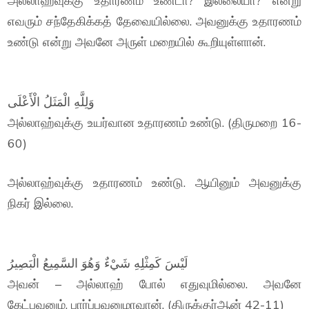
அல்லாஹ்வுக்கு உதாரணம் உண்டா? இல்லையா? என்று
எவரும் சந்தேகிக்கத் தேவையில்லை. அவனுக்கு உதாரணம்
உண்டு என்று அவனே அருள் மறையில் கூறியுள்ளான்.
وَلِلَّهِ الْمَثَلُ الْأَعْلَى
அல்லாஹ்வுக்கு உயர்வான உதாரணம் உண்டு. (திருமறை 16-
60)
அல்லாஹ்வுக்கு உதாரணம் உண்டு. ஆயினும் அவனுக்கு
நிகர் இல்லை.
لَيْسَ كَمِثْلِهِ شَيْءٌ وَهُوَ السَّمِيعُ الْبَصِيرُ
அவன் – அல்லாஹ் போல் எதுவுமில்லை. அவனே
கேட்பவனும், பார்ப்பவனுமாவான். (திருக்குர்ஆன் 42-11)