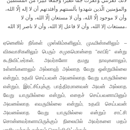
لأنّك كفّرتني وكفّرتَ جما غفيرا وجمعا كبيرا من المسلمين
والمؤمنين الّذين شهدوا بألسنتهم وأفئدتهم أن لا إله إلّا الله،
وأن لا موجود إلّا الله، وأن لا مستعان إلّا الله، وأن لا
مستغاث إلا الله، وأن لا فاعل إلا الله، وأن لا ناصر إلا الله،
ஏனெனில் நீங்கள் முஸ்லிம்களிலும், முஃமின்களிலும் –
விசுவாசிகளிலும் பெரும் சமுகமொன்றை “காபிர்” என்று
கூறிவிட்டீர்கள். அவர்களோ தமது நாவுகளாலும்,
உள்ளங்களாலும் அல்லாஹ் அல்லாத வேறு ஒன்றுமில்லை
என்றும், உதவி செய்பவன் அவனல்லாத வேறு யாருமில்லை
என்றும், இரட்சிப்புக்கு பாத்திரமானவன் அவன் அல்லாத
வேறு யாருமில்லை என்றும், எதைச் செய்பவனாயினும்
அவனல்லாத எவருமில்லை என்றும், உதவி செய்பவன்
அவனல்லாத வேறு யாருமில்லை என்றும் சாட்சி
சொன்னவர்களாயிருக்கும் நிலையில் அவர்களை மதம்
மாறியவர்கள் என்றும் சொல்லிவிட்டீர்கள்.