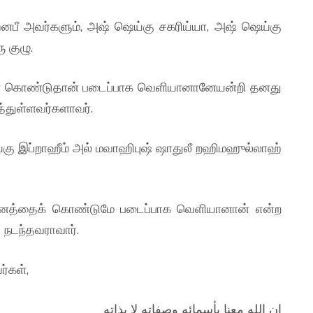
னபீ அவர்களும், அஷ் ஷெய்கு சகரிய்யா, அஷ் ஷெய்கு
 குழு.
கள் கொண்டுதான் படைப்பாக வெளியானானேயன்றி தனது
்துள்ளவர்களாவர்.
ஷெய்கு இப்றாஹீம் அல் மவாஹிபுஷ் ஷாதுலீ றஹிமஹுல்லாஹ்
அனைத்தைக் கொண்டுமே படைப்பாக வெளியானான் என்ற
 நடந்தவராவார்.
ர்கள்,
إن الله معنا بأسمائه وصفاتِه لا بذاتِه