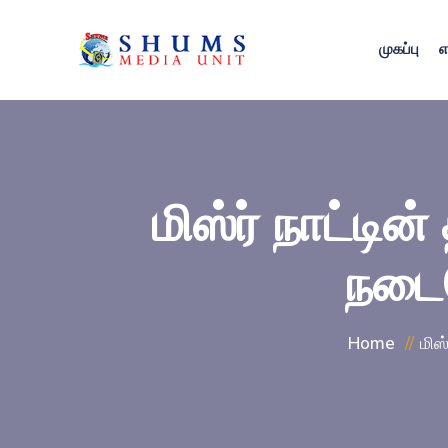
முகப்பு
எ
மிஸ்ர் நாட்டி
நடைப
Home
மிஸ