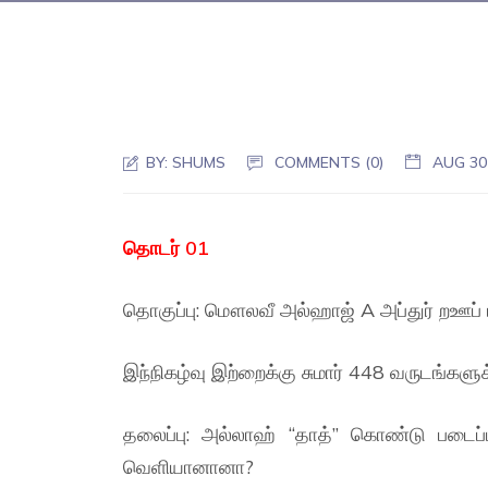
BY:
SHUMS
COMMENTS (0)
AUG 30
தொடர் 01
தொகுப்பு: மௌலவீ அல்ஹாஜ் A அப்துர் றஊப் 
இந்நிகழ்வு இற்றைக்கு சுமார் 448 வருடங்களுக
தலைப்பு: அல்லாஹ் “தாத்” கொண்டு படை
வெளியானானா?