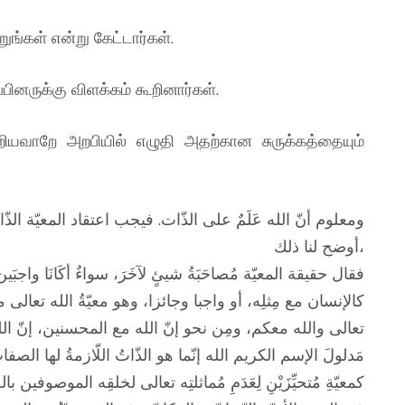
ுங்கள் என்று கேட்டார்கள்.
பினருக்கு விளக்கம் கூறினார்கள்.
ியவாறே அறபியில் எழுதி அதற்கான சுருக்கத்தையும்
ومعلوم أنّ الله عَلَمٌ على الذّات. فيجب اعتقاد المعيّة الذّات
أوضح لنا ذلك،
فقال حقيقة المعيّة مُصاحَبَةُ شيئٍ لآخَرَ، سواءٌ أكَانَا وا،
كالإنسان مع مِثلِه، أو واجبا وجائزا، وهو معيّةُ الله تعال
تعالى والله معكم، ومِن نحو إنّ الله مع المحسنين، إنّ الله
مَدلولَ الإسم الكريم الله إنّما هو الذّاتُ اللّازمةُ لها الصفات
كمعيّةِ مُتحيِّزَيْنِ لِعَدَمِ مُماثلتِه تعالى لخلقِه الموصوفين ب