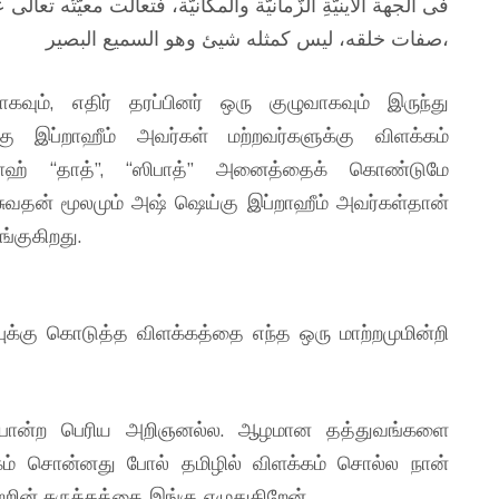
فى الجهة الأينيّةِ الزّمانيّة والمكانيّة، فتعالت معيّتُه تعالى
صفات خلقه، ليس كمثله شيئ وهو السميع البصير،
ும், எதிர் தரப்பினர் ஒரு குழுவாகவும் இருந்து
ு இப்றாஹீம் அவர்கள் மற்றவர்களுக்கு விளக்கம்
லாஹ் “தாத்”, “ஸிபாத்” அனைத்தைக் கொண்டுமே
ுவதன் மூலமும் அஷ் ஷெய்கு இப்றாஹீம் அவர்கள்தான்
ங்குகிறது.
புக்கு கொடுத்த விளக்கத்தை எந்த ஒரு மாற்றமுமின்றி
 போன்ற பெரிய அறிஞனல்ல. ஆழமான தத்துவங்களை
்கம் சொன்னது போல் தமிழில் விளக்கம் சொல்ல நான்
றின் சுருக்கத்தை இங்கு எழுதுகிறேன்.