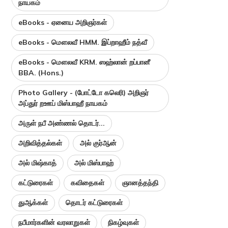
நாயகம்
eBooks - ஏனைய அறிஞர்கள்
eBooks - மௌலவீ HMM. இப்றாஹீம் நத்வீ
eBooks - மௌலவீ KRM. ஸஹ்லான் றப்பானீ
BBA. (Hons.)
Photo Gallery - (போட்டோ கலெரி) அறிஞர்
அப்துர் றஊப் மிஸ்பாஹீ நாயகம்
அருள் நபீ அண்ணல் தொடர்...
அறிவித்தல்கள்
அல் குர்ஆன்
அல் மிஷ்காத்
அல் மிஸ்பாஹ்
கட்டுரைகள்
கவிதைகள்
ஞானத்தந்தி
துஆக்கள்
தொடர் கட்டுரைகள்
நபீமார்களின் வரலாறுகள்
நிகழ்வுகள்