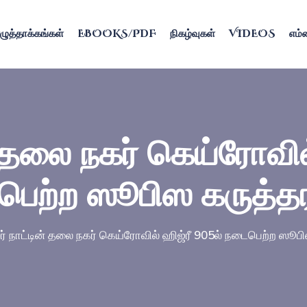
ழுத்தாக்கங்கள்
EBOOKS/PDF
நிகழ்வுகள்
VIDEOS
எம்ம
ன் தலை நகர் கெய்ரோவில
ெற்ற ஸூபிஸ கருத்தர
்ர் நாட்டின் தலை நகர் கெய்ரோவில் ஹிஜ்ரீ 905ல் நடைபெற்ற ஸூபி