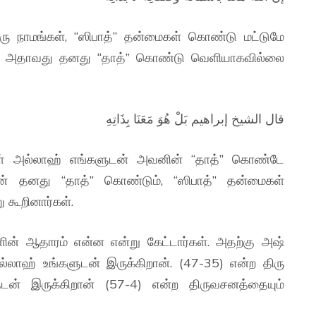
ு நாமங்கள், “ஸிபாத்” தன்மைகள் கொண்டு மட்டுமே
கள். அதாவது தனது “தாத்” கொண்டு வெளியாகவில்லை
قال الشيخ إبراهيم بَلْ هُوَ مَعَنَا بِذَاتِهِ
ள் அல்லாஹ் எங்களுடன் அவனின் “தாத்” கொண்டே
வன் தனது “தாத்” கொண்டும், “ஸிபாத்” தன்மைகள்
 கூறினார்கள்.
களின் ஆதாரம் என்ன என்று கேட்டார்கள். அதற்கு அஷ்