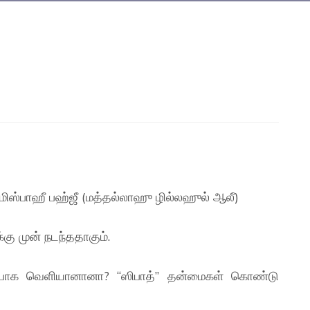
மிஸ்பாஹீ பஹ்ஜீ (மத்தல்லாஹு ழில்லஹுல் ஆலீ)
்கு முன் நடந்ததாகும்.
ப்பாக வெளியானானா? “ஸிபாத்” தன்மைகள் கொண்டு