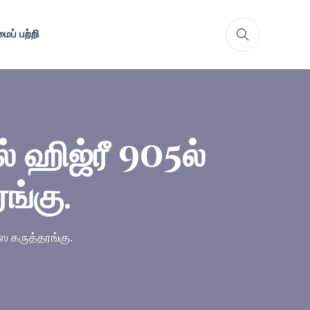
ைப் பற்றி
் ஹிஜ்ரீ 905ல்
ங்கு.
ஸ கருத்தரங்கு.