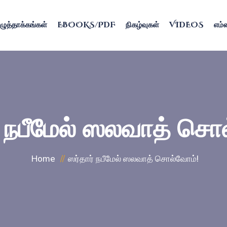
ழுத்தாக்கங்கள்
EBOOKS/PDF
நிகழ்வுகள்
VIDEOS
எம்ம
் நபீமேல் ஸலவாத் சொ
Home
ஸர்தார் நபீமேல் ஸலவாத் சொல்வோம்!