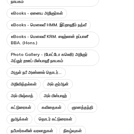
நாயகம்
eBooks - ஏனைய அறிஞர்கள்
eBooks - மௌலவீ HMM. இப்றாஹீம் நத்வீ
eBooks - மௌலவீ KRM. ஸஹ்லான் றப்பானீ
BBA. (Hons.)
Photo Gallery - (போட்டோ கலெரி) அறிஞர்
அப்துர் றஊப் மிஸ்பாஹீ நாயகம்
அருள் நபீ அண்ணல் தொடர்...
அறிவித்தல்கள்
அல் குர்ஆன்
அல் மிஷ்காத்
அல் மிஸ்பாஹ்
கட்டுரைகள்
கவிதைகள்
ஞானத்தந்தி
துஆக்கள்
தொடர் கட்டுரைகள்
நபீமார்களின் வரலாறுகள்
நிகழ்வுகள்