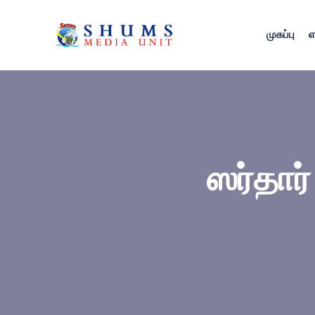
முகப்பு
எ
ஸர்தார