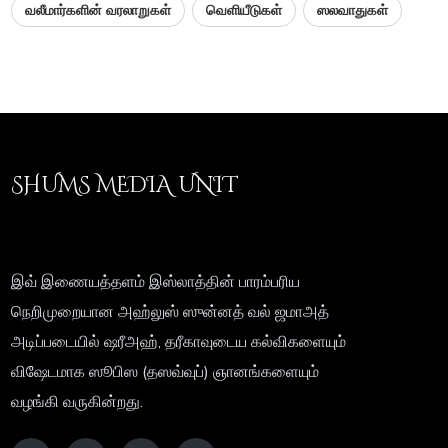
வலீமார்களின் வரலாறுகள்
வெளியீடுகள்
ஸலவாதுகள்
SHUMS MEDIA UNIT
இவ் இணையத்தளம் இஸ்லாத்தின் பாரம்பரிய
நெறிமுறையான அஹ்லுஸ் ஸுன்னத் வல் ஜமாஅத்
அடிப்படையில் ஷரீஅஹ், தரீகாவுடைய கல்விகளையும்
விஷேடமாக ஸூபிஸ (தஸவ்வுப்) ஞானங்களையும்
வழங்கி வருகின்றது.