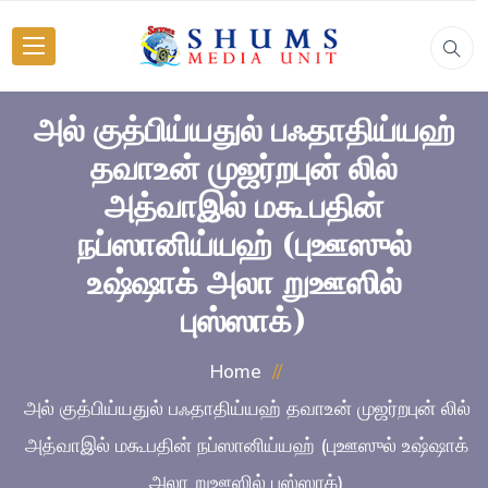
அல் குத்பிய்யதுல் பஃதாதிய்யஹ்
தவாஉன் முஜர்றபுன் லில்
அத்வாஇல் மகூபதின்
நப்ஸானிய்யஹ் (புஊஸுல்
உஷ்ஷாக் அலா றுஊஸில்
புஸ்ஸாக்)
Home
அல் குத்பிய்யதுல் பஃதாதிய்யஹ் தவாஉன் முஜர்றபுன் லில்
அத்வாஇல் மகூபதின் நப்ஸானிய்யஹ் (புஊஸுல் உஷ்ஷாக்
அலா றுஊஸில் புஸ்ஸாக்)