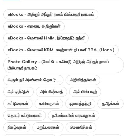
eBooks - அறிஞர் அப்துர் றஊப் மிஸ்பாஹீ நாயகம்
eBooks - ஏனைய அறிஞர்கள்
eBooks - மௌலவீ HMM. இப்றாஹீம் நத்வீ
eBooks - மௌலவீ KRM. ஸஹ்லான் றப்பானீ BBA. (Hons.)
Photo Gallery - (போட்டோ கலெரி) அறிஞர் அப்துர் றஊப்
மிஸ்பாஹீ நாயகம்
அருள் நபீ அண்ணல் தொடர்...
அறிவித்தல்கள்
அல் குர்ஆன்
அல் மிஷ்காத்
அல் மிஸ்பாஹ்
கட்டுரைகள்
கவிதைகள்
ஞானத்தந்தி
துஆக்கள்
தொடர் கட்டுரைகள்
நபீமார்களின் வரலாறுகள்
நிகழ்வுகள்
மறுப்புரைகள்
மௌலித்கள்