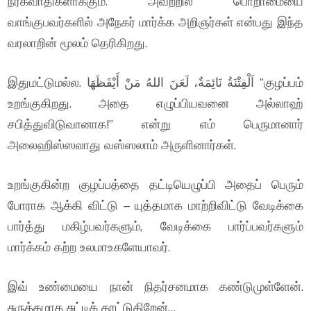
நரகவாதிகளாக்கும். அவற்றில் பொறாமையை
வாங்குபவர்களில் அநேகர் மார்க்க அறிஞர்கள் என்பது இந்த
வரலாறின் மூலம் தெரிகிறது.
இதுமட்டுமல்ல. اَلْفِتْنَةُ نَائِمَةٌ، لَعَنَ اللهُ مَنْ أَيْقَظَهَا “குழப்பம்
உறங்குகிறது. அதை எழுப்பியவனை அல்லாஹ்
சபித்துவிடுவானாக!” என்று எம் பெருமானார்
அலைஹிஸ்ஸலாது வஸ்ஸலாம் அருளினார்கள்.
உறங்குகின்ற குழப்பத்தை தட்டியெழுப்பி அதைப் பெரும்
போராக ஆக்கி விட்டு – யுத்தமாக மாற்றிவிட்டு வேடிக்கை
பார்த்து மகிழ்பவர்களும், வேடிக்கை பார்ப்பவர்களும்
மார்க்கம் கற்ற உலமாஉகளேயாவர்.
இவ் உண்மையை நான் நிதர்சனமாக கண்டுமுள்ளேன்.
சுருக்கமாக சுட்டிக் காட்டுகிறேன்…