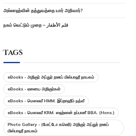
அல்லாஹ்வின் தத்துவத்தை யார் அறிவார்?
நகம் வெட்டும் முறை – قلم الأظفار
Tags
eBooks - அறிஞர் அப்துர் றஊப் மிஸ்பாஹீ நாயகம்
eBooks - ஏனைய அறிஞர்கள்
eBooks - மௌலவீ HMM. இப்றாஹீம் நத்வீ
eBooks - மௌலவீ KRM. ஸஹ்லான் றப்பானீ BBA. (Hons.)
Photo Gallery - (போட்டோ கலெரி) அறிஞர் அப்துர் றஊப்
மிஸ்பாஹீ நாயகம்