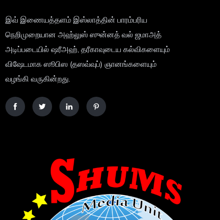
இவ் இணையத்தளம் இஸ்லாத்தின் பாரம்பரிய
நெறிமுறையான அஹ்லுஸ் ஸுன்னத் வல் ஜமாஅத்
அடிப்படையில் ஷரீஅஹ், தரீகாவுடைய கல்விகளையும்
விஷேடமாக ஸூபிஸ (தஸவ்வுப்) ஞானங்களையும்
வழங்கி வருகின்றது.