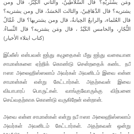
ومَن يشْتَريْهِ؟ قال السَّلَاطِينُ، والثاني الْكِبْرُ، قال ومن
يشتريه؟ قال الدَّهَاقِينُ، والثالث الحَسَدُ، قال ومن يشتريه؟
قال العُلماء، والرابعُ الخِيانةُ، قال ومن يشتريها؟ قال عُمَّالُ
التُّجّارِ، والخامس الكَيْدُ ، قال ومَن يشتريه؟ قال النِّساءُ.
(كتاب ابتلاء الأخيار)
இப்லீஸ் என்பவன் ஐந்து கழுதைகள் மீது ஐந்து வகையான
சாமான்களை ஏற்றிக் கொண்டு சென்றதைக் கண்ட நபீ
ஈஸா அலைஹிஸ்ஸலாம் அவர்கள் அவனிடம் இவை என்ன
சாமான்கள் என்று கேட்டார்கள். அதற்கவன் இவை
வியாபாரப் பொருட்கள். வாங்குவோருக்கு விற்பனை
செய்வதற்காக கொண்டு வருகிறேன் என்றான்.
அவை என்ன சாமான்கள் என்று நபீ ஈஸா அலைஹிஸ்ஸலாம்
அவர்கள் அவனிடம் கேட்டார்கள். அதற்கவன் ஒன்று