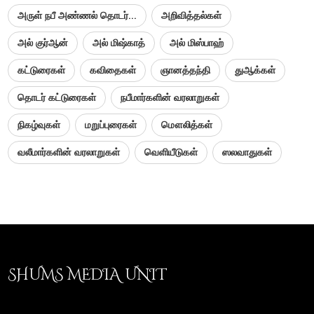
அருள் நபீ அண்ணல் தொடர்...
அறிவித்தல்கள்
அல் குர்ஆன்
அல் மிஷ்காத்
அல் மிஸ்பாஹ்
கட்டுரைகள்
கவிதைகள்
ஞானத்தந்தி
துஆக்கள்
தொடர் கட்டுரைகள்
நபீமார்களின் வரலாறுகள்
நிகழ்வுகள்
மறுப்புரைகள்
மௌலித்கள்
வலீமார்களின் வரலாறுகள்
வெளியீடுகள்
ஸலவாதுகள்
SHUMS MEDIA UNIT