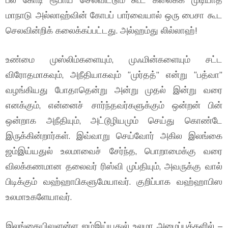
மாநாடு அல்லாஹ்வின் கோபப் பார்வையால் ஒரு பைசா கூட
செலவின்றிக் கலைக்கப்பட்டது. அல்ஹம்து லில்லாஹ்!
உண்மை முஸ்லிம்களையும், முஃமின்களையும் சட்ட
விரோதமாகவும், அநீதியாகவும் “முர்தத்” என்று “பத்வா”
வழங்கியது போதாதென்று அன்று முதல் இன்று வரை
எனக்கும், என்னைச் சார்ந்தவர்களுக்கும் ஒன்றன் பின்
ஒன்றாக அநீதியும், அட்டூழியமும் செய்து கொண்டே
இருக்கின்றார்கள். இவ்வாறு செய்வோர் அகில இலங்கை
ஜம்இய்யதுல் உலமாவைச் சேர்ந்த, பொறாமைக்கு வரை
விலக்கணமான தலைவர் ரிஸ்வி முப்தியும், அவருக்கு வால்
பிடிக்கும் வஹ்ஹாபிகளுமேயாவர். குறிப்பாக வஹ்ஹாபிஸ
உலமாஉகளேயாவர்.
இலங்கையிலுளன்ள ஜம்இய்யதுல் உலமா அமைப்புக்களில் –