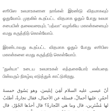
ஸூபிஸ உலமாஉகளான நாங்கள் இரண்டு விதமாகவும்
ஓதுவோம். முதலில் கூறப்பட்ட விதமாக ஓதும் போது உலமா
சபையின் தலைவரையும், “பத்வா” வழங்கிய மகான்களையும்
எமது கருத்திற் கொள்வோம்.
இரண்டாவது கூறப்பட்ட விதமாக ஓதும் போது ஸூபிஸ
மகான்களை எமது கருத்திற் கொள்வோம்.
“துன்யா” உடைய உலமாஉகள் எத்தகையோர் என்பதை
பின்வரும் நிகழ்வு எடுத்துக் காட்டுகிறது.
أنّ عيسى عليه السلام لَقِيَ إبليسَ، وهو يَسُوق خمسةَ
أحمُرٍ، عليها أحمالٌ، فسئله عن الأحمال، فقال تجارةٌ، أطلبُ
لها مُشْتَرِين، قال وما هي التّجارةُ؟ قال أحدُها الجُوْرُ، قال