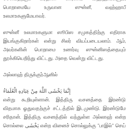
பொறாமையே உருவான ஸுன்னீ, வஹ்ஹாபீ
உலமாஉகளுமேயாவர்.
ஸுன்னீ உலமாஉகளுமா ஸூபிஸ சமுகத்திற்கு எதிராக
இயங்குகிறார்கள் என்று சிலர் வியப்படையலாம். ஆம்,
அவர்களின் பொறாமை உணர்வு ஸுன்னிஸத்தையும்
தூக்கியெறிந்து விட்டது. அதை வென்று விட்டது.
அல்லாஹ் திருக்குர்ஆனில்
إِنَّمَا يَخْشَى اللَّهَ مِنْ عِبَادِهِ الْعُلَمَاءُ
என்று கூறியுள்ளான். இத்திரு வசனத்தை இரண்டு
விதமாக ஓதுவதற்குச் சட்டத்தில் இடமுண்டு. இரண்டுமே
சரிதான். இத்திரு வசனத்தில் வந்துள்ள அல்லாஹ் என்ற
சொல்லை يَخْشَى என்ற வினைச் சொல்லுக்கு “பாஇல்” செய்