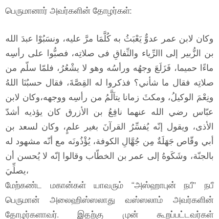
பெருமானார் அவர்களின் தோழர்கள்:
وكان لابن عمر عدوٌّ يَعْبَثُ به كُلَّمَا مرَّ عليه، ونسَبُوْا عبدَ الله
بن الزُّبير إلى االرِّياء والنِّفاقِ فى صلاتِه، فصبُّوا على رأسِه
ماءًا حميما، فَزَلَعَ وجهُه ورأسُه وهو لا يشْعُرُ، فلمّا سلّم من
صلاتِه فقال ما شأني؟ فذكروا له القِصَّةَ، فقال حسبُنَا اللهُ
ونِعْمَ الوكيلُ، ومكثَ زمانا يتاَلَّمُ من رأسِه ووجهه،وكان لابن
عبّاس رضي الله عنهما نافِعُ بن الأزرق كان يؤذيه أشدّ
الأذى، ويقول إنّه يُفسِّرُ القرآنَ بغير علمٍ، وكان لسعد بن
أبي وقّاص جَهَلَةٌ مِن جُهَّالِ الكوفة، يُؤْذُونَه مع أنّه مشهود له
بالجنّة، وشَكَوهُ إلى عمر بن الخطّاب وقالوا إنّه لا يُحسن أن
يصلِّيَ،
மேற்கண்ட மகான்கள் யாவரும் “அஸ்ஹாபுன் நபீ” நபீ
பெருமான் அலைஹிஸ்ஸலாது வஸ்ஸலாம் அவர்களின்
தோழர்களாவர். இதற்கு முன் கூறப்பட்டவர்கள்