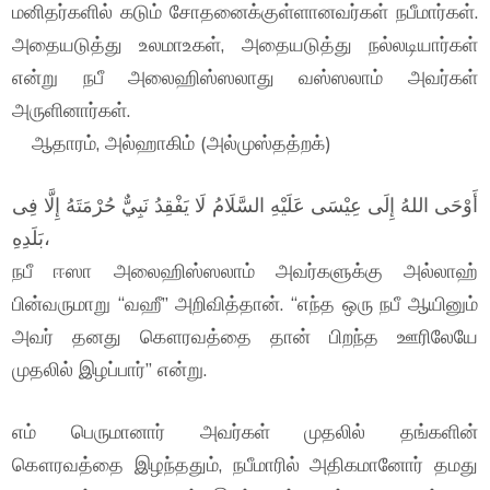
மனிதர்களில் கடும் சோதனைக்குள்ளானவர்கள் நபீமார்கள்.
அதையடுத்து உலமாஉகள், அதையடுத்து நல்லடியார்கள்
என்று நபீ அலைஹிஸ்ஸலாது வஸ்ஸலாம் அவர்கள்
அருளினார்கள்.
ஆதாரம், அல்ஹாகிம் (அல்முஸ்தத்றக்)
أَوْحَى اللهُ إِلَى عِيْسَى عَلَيْهِ السَّلَامُ لَا يَفْقِدُ نَبِيٌّ حُرْمَتَهُ إِلَّا فِى
بَلَدِهِ،
நபீ ஈஸா அலைஹிஸ்ஸலாம் அவர்களுக்கு அல்லாஹ்
பின்வருமாறு “வஹீ” அறிவித்தான். “எந்த ஒரு நபீ ஆயினும்
அவர் தனது கௌரவத்தை தான் பிறந்த ஊரிலேயே
முதலில் இழப்பார்” என்று.
எம் பெருமானார் அவர்கள் முதலில் தங்களின்
கௌரவத்தை இழந்ததும், நபீமாரில் அதிகமானோர் தமது