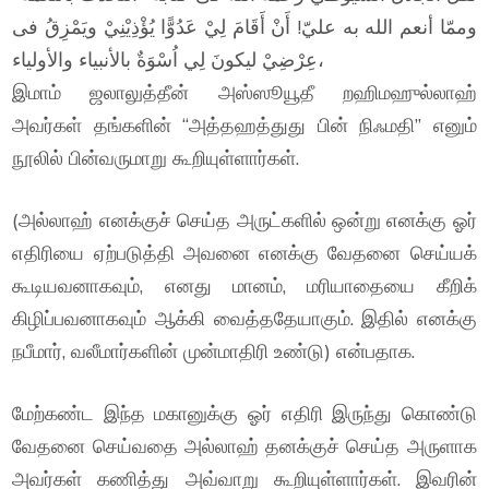
وممّا أنعم الله به عليّ! أَنْ أَقَامَ لِيْ عَدُوًّا يُؤْذِيْنِيْ ويَمْزِقُ فى
عِرْضِيْ ليكونَ لِي اُسْوَةٌ بالأنبياء والأولياء،
இமாம் ஜலாலுத்தீன் அஸ்ஸூயூதீ றஹிமஹுல்லாஹ்
அவர்கள் தங்களின் “அத்தஹத்துது பின் நிஃமதி” எனும்
நூலில் பின்வருமாறு கூறியுள்ளார்கள்.
(அல்லாஹ் எனக்குச் செய்த அருட்களில் ஒன்று எனக்கு ஓர்
எதிரியை ஏற்படுத்தி அவனை எனக்கு வேதனை செய்யக்
கூடியவனாகவும், எனது மானம், மரியாதையை கீறிக்
கிழிப்பவனாகவும் ஆக்கி வைத்ததேயாகும். இதில் எனக்கு
நபீமார், வலீமார்களின் முன்மாதிரி உண்டு) என்பதாக.
மேற்கண்ட இந்த மகானுக்கு ஓர் எதிரி இருந்து கொண்டு
வேதனை செய்வதை அல்லாஹ் தனக்குச் செய்த அருளாக
அவர்கள் கணித்து அவ்வாறு கூறியுள்ளார்கள். இவரின்