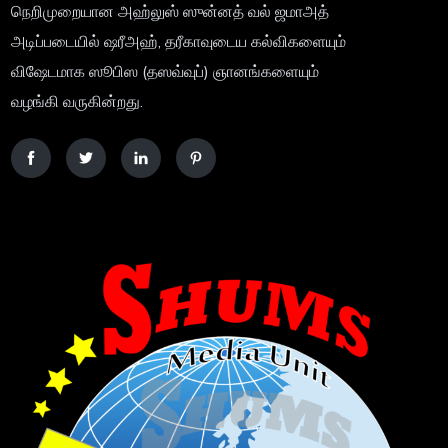
நெறிமுறையான அஹ்லுஸ் ஸுன்னத் வல் ஜமாஅத்
அடிப்படையில் ஷரீஅஹ், தரீகாவுடைய கல்விகளையும்
விஷேடமாக ஸூபிஸ (தஸவ்வுப்) ஞானங்களையும்
வழங்கி வருகின்றது.