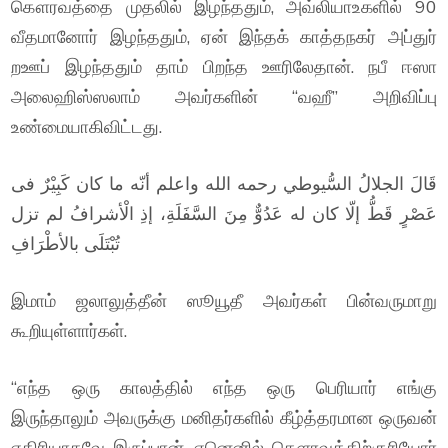
கௌரவத்தை முதலில் இழந்ததும், அவ்லியாஉகளில் 90
வீதமானோர் இழந்ததும், ஏன் இந்தக் காத்தநகர் அப்துர்
றஊப் இழந்ததும் தாம் பிறந்த ஊரிலேதான். நபீ ஈஸா
அலைஹிஸ்ஸலாம் அவர்களின் “வஹீ” அறிவிப்பு
உண்மையாகிவிட்டது.
قَالَ الجلالُ السُّيوطي رحمه الله واعلم أنّه ما كان كَبِيْرٌ فى
عَصْرٍ قَطُّ إلّا كان له عَدُوٌّ مِنَ السَّفَلَةِ، إذِ الْأشرافُ لم تزل
تُبْتَلَى بالأطْرَافِ
இமாம் ஜலாலுத்தீன் ஸூயூதீ அவர்கள் பின்வருமாறு
கூறியுள்ளார்கள்.
“எந்த ஒரு காலத்தில் எந்த ஒரு பெரியார் எங்கு
இருந்தாலும் அவருக்கு மனிதர்களில் கீழ்த்தரமான ஒருவன்
எதிரியாகவே இருப்பான். ஏனெனில் கௌரவத்திற்குரியோர்