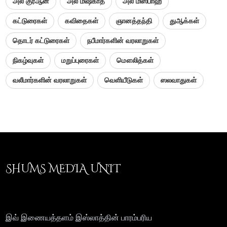
அல் குர்ஆன்
அல் மிஷ்காத்
அல் மிஸ்பாஹ்
கட்டுரைகள்
கவிதைகள்
ஞானத்தந்தி
துஆக்கள்
தொடர் கட்டுரைகள்
நபீமார்களின் வரலாறுகள்
நிகழ்வுகள்
மறுப்புரைகள்
மௌலித்கள்
வலீமார்களின் வரலாறுகள்
வெளியீடுகள்
ஸலவாதுகள்
SHUMS MEDIA UNIT
இவ் இணையத்தளம் இஸ்லாத்தின் பாரம்பரிய