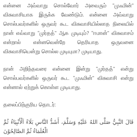
என்னை அவ்வாறு சொல்வோர் அவைரும் “முஃமின்”
விசுவாசியாக இருக்க வேண்டும். என்னை அவ்வாறு
சொல்பவர்களில் ஒருவர் கூட விசுவாசியில்லாத நிலையில்
நான் எவ்வாறு “முர்தத்” ஆக முடியும்? “ஈமான்” விசுவாசம்
என்றால் என்னவென்றே தெரியாத ஒருவனை
விசுவாசியென்று சொல்ல முடியுமா? முடியாது.
நான் அறிந்தவரை என்னை இன்று “முர்தத்” என்று
சொல்பவர்களில் ஒருவர் கூட “முஃமின்” விசுவாசி என்று
என்னால் ஏற்றுக் கொள்ள முடியாது.
தலைப்பிற்குரிய தொடர்:
قَالَ النَّبِيُّ صَلَّى اللهُ عَلَيْهِ وَسَلَّمَ، أَشَدُّ النَّاسِ بَلَاءً اَلْأَنْبِيَاءُ ثُمَّ
الْعُلَمَاءُ ثُمَّ الصَّالِحُوْنَ