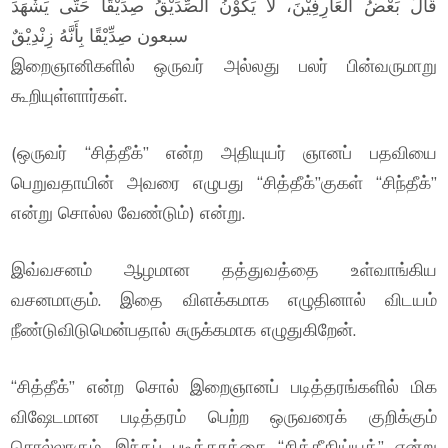
قَالَ بَعْضُ الْعَارِفِيْنَ، لَا يَكُوْنُ الصِّدِّيْقُ صِدِّيْقًا حَتَّى يَشْهَدَ
سبعون صِدِّيْقًا بِأَنَّهُ زِنْدِيْقٌ
இறைஞானிகளில் ஒருவர் அல்லது பலர் பின்வருமாறு
கூறியுள்ளார்கள்.
(ஒருவர் “சித்தீக்” என்ற அதியுயர் ஞானப் பதவியை
பெறுவதாயின் அவரை எழுபது “சித்தீக்”குகள் “சிந்தீக்”
என்று சொல்ல வேண்டும்) என்று.
இவ்வசனம் ஆழமான தத்துவத்தை உள்வாங்கிய
வசனமாகும். இதை விளக்கமாக எழுதினால் விடயம்
நீண்டுவிடுமென்பதால் சுருக்கமாக எழுதுகிறேன்.
“சித்தீக்” என்ற சொல் இறைஞானப் படித்தரங்களில் மிக
விஷேடமான படித்தரம் பெற்ற ஒருவரைக் குறிக்கும்
சொல்லாகும். இந்தப் படித்தரத்தை “சித்தீகிய்யத்” என்று