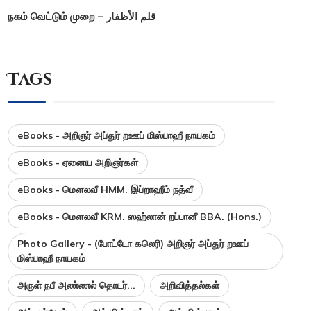
நகம் வெட்டும் முறை – قلم الأظفار
Tags
eBooks - அறிஞர் அப்துர் றஊப் மிஸ்பாஹீ நாயகம்
eBooks - ஏனைய அறிஞர்கள்
eBooks - மௌலவீ HMM. இப்றாஹீம் நத்வீ
eBooks - மௌலவீ KRM. ஸஹ்லான் றப்பானீ BBA. (Hons.)
Photo Gallery - (போட்டோ கலெரி) அறிஞர் அப்துர் றஊப்
மிஸ்பாஹீ நாயகம்
அருள் நபீ அண்ணல் தொடர்...
அறிவித்தல்கள்