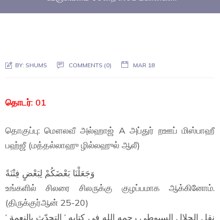
BY:
SHUMS
COMMENTS (0)
MAR 18
தொடர்: 01
தொகுப்பு: மௌலவீ அல்ஹாஜ் A அப்துர் றஊப் மிஸ்பாஹீ
பஹ்ஜீ (மத்தல்லாஹு ழில்லஹுல் ஆலீ)
وَجَعَلْنَا بَعْضَكُمْ لِبَعْضٍ فِتْنَةً
உங்களில் சிலரை சிலருக்கு குழப்பமாக ஆக்கினோம்.
(திருக்குர்ஆன் 25-20)
نقل الجلال السيوطي رحمه الله فى كتابه ‘ التحدّث بالنعمة ‘