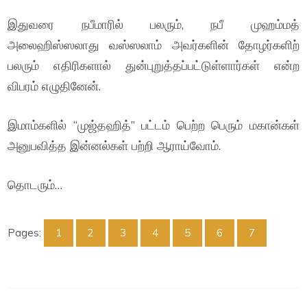
இதுவரை நபீமாரில் பலரும், நபீ முஹம்மத்
அலைஹிஸ்ஸலாது வஸ்ஸலாம் அவர்களின் தோழர்களிற்
பலரும் எதிரிகளால் துன்புறுத்தப்பட்டுள்ளார்கள் என்ற
விபரம் எழுதினேன்.
இமாம்களில் “முஜ்தஹித்” பட்டம் பெற்ற பெரும் மகான்கள்
அனுபவித்த இன்னல்கள் பற்றி ஆராய்வோம்.
தொடரும்…
Pages:
1
2
3
4
5
6
7