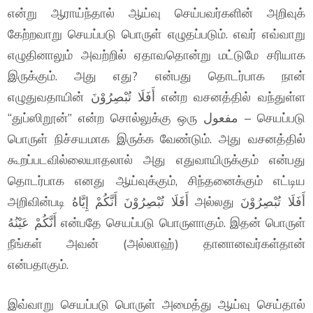
என்று ஆராய்ந்தால் ஆய்வு செய்பவர்களின் அறிவுக்
கேற்றவாறு செயப்படு பொருள் எழுதப்படும். எவர் எவ்வாறு
எழுதினாலும் அவற்றில் ஏதாவதொன்று மட்டுமே சரியாக
இருக்கும். அது எது? என்பது தொடர்பாக நான்
எழுதுவதாயின் أَفَلَا تُبْصِرُوْنَ என்ற வசனத்தில் வந்துள்ள
“துப்ஸிறூன்” என்ற சொல்லுக்கு ஒரு مفعول – செயப்படு
பொருள் நிச்சயமாக இருக்க வேண்டும். அது வசனத்தில்
கூறப்படவில்லையாதலால் அது எதுவாயிருக்கும் என்பது
தொடர்பாக எனது ஆய்வுக்கும், சிந்தனைக்கும் எட்டிய
அறிவின்படி أَفَلَا تُبْصِرُوْنَ أَنَّكُمْ إِيَّاهُ அல்லது أَفَلَا تُبْصِرُوْنَ
أَنَّكُمْ عَيْنُهُ என்பதே செயப்படு பொருளாகும். இதன் பொருள்
நீங்கள் அவன் (அல்லாஹ்) தானானவர்கள்தான்
என்பதாகும்.
இவ்வாறு செயப்படு பொருள் அமைத்து ஆய்வு செய்தால்