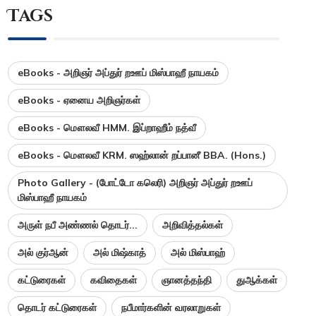
Tags
eBooks - அறிஞர் அப்துர் றஊப் மிஸ்பாஹீ நாயகம்
eBooks - ஏனைய அறிஞர்கள்
eBooks - மௌலவீ HMM. இப்றாஹீம் நத்வீ
eBooks - மௌலவீ KRM. ஸஹ்லான் றப்பானீ BBA. (Hons.)
Photo Gallery - (போட்டோ கலெரி) அறிஞர் அப்துர் றஊப்
மிஸ்பாஹீ நாயகம்
அருள் நபீ அண்ணல் தொடர்...
அறிவித்தல்கள்
அல் குர்ஆன்
அல் மிஷ்காத்
அல் மிஸ்பாஹ்
கட்டுரைகள்
கவிதைகள்
ஞானத்தந்தி
துஆக்கள்
தொடர் கட்டுரைகள்
நபீமார்களின் வரலாறுகள்