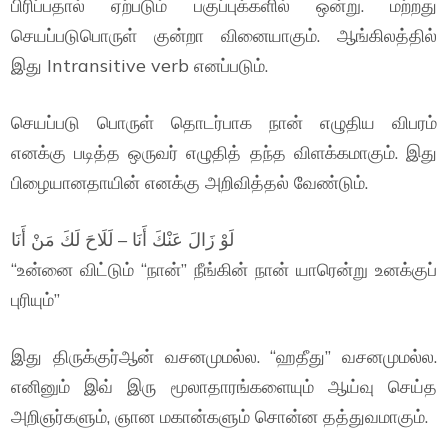
பிரிப்பதால் ஏற்படும் பகுப்புக்களில் ஒன்று. மற்றது
செயப்படுபொருள் குன்றா வினையாகும். ஆங்கிலத்தில்
இது Intransitive verb எனப்படும்.
செயப்படு பொருள் தொடர்பாக நான் எழுதிய விபரம்
எனக்கு படித்த ஒருவர் எழுதித் தந்த விளக்கமாகும். இது
பிழையானதாயின் எனக்கு அறிவித்தல் வேண்டும்.
لَوْ زَالَ عَنْكَ أَنَا – لَلَاحَ لَكَ مَنْ أَنَا
“உன்னை விட்டும் “நான்” நீங்கின் நான் யாரென்று உனக்குப்
புரியும்”
இது திருக்குர்ஆன் வசனமுமல்ல. “ஹதீது” வசனமுமல்ல.
எனினும் இவ் இரு மூலாதாரங்களையும் ஆய்வு செய்த
அறிஞர்களும், ஞான மகான்களும் சொன்ன தத்துவமாகும்.