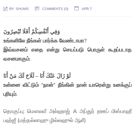
BY:
SHUMS
COMMENTS (0)
APR 7
وَفِي أَنْفُسِكُمْ أَفَلَا تُبْصِرُونَ
உங்களிலே நீங்கள் பார்க்க வேண்டாமா?
இவ்வசனம் எதை என்று செயப்படு பொருள் கூறப்படாத
வசனமாகும்.
لَوْ زَالَ عَنْكَ أَنَا – لَلَاحَ لَكَ مَنْ أَنَا
உன்னை விட்டும் “நான்” நீங்கின் நான் யாரென்று உனக்குப்
புரியும்.
தொகுப்பு: மௌலவீ அல்ஹாஜ் A அப்துர் றஊப் மிஸ்பாஹீ
பஹ்ஜீ (மத்தல்லாஹு ழில்லஹுல் ஆலீ)