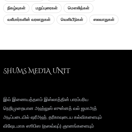
நிகழ்வுகள்
மறுப்புரைகள்
மௌலித்கள்
வலீமார்களின் வரலாறுகள்
வெளியீடுகள்
ஸலவாதுகள்
SHUMS MEDIA UNIT
இவ் இணையத்தளம் இஸ்லாத்தின் பாரம்பரிய
நெறிமுறையான அஹ்லுஸ் ஸுன்னத் வல் ஜமாஅத்
அடிப்படையில் ஷரீஅஹ், தரீகாவுடைய கல்விகளையும்
விஷேடமாக ஸூபிஸ (தஸவ்வுப்) ஞானங்களையும்