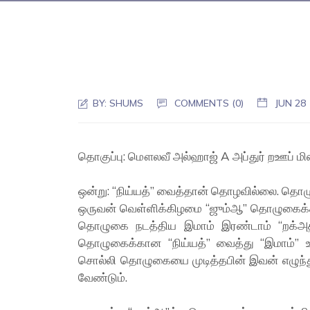
BY:
SHUMS
COMMENTS (0)
JUN 28
தொகுப்பு: மௌலவீ அல்ஹாஜ் A அப்துர் றஊப் மி
ஒன்று: “நிய்யத்” வைத்தான் தொழவில்லை. தொழு
ஒருவன் வெள்ளிக்கிழமை “ஜும்ஆ” தொழுகைக்கா
தொழுகை நடத்திய இமாம் இரண்டாம் “றக்அத்”த
தொழுகைக்கான “நிய்யத்” வைத்து “இமாம்” உட
சொல்லி தொழுகையை முடித்தபின் இவன் எழுந்
வேண்டும்.