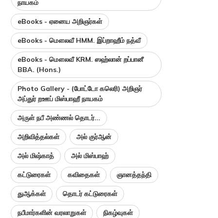
நாயகம்
eBooks - ஏனைய அறிஞர்கள்
eBooks - மௌலவீ HMM. இப்றாஹீம் நத்வீ
eBooks - மௌலவீ KRM. ஸஹ்லான் றப்பானீ
BBA. (Hons.)
Photo Gallery - (போட்டோ கலெரி) அறிஞர்
அப்துர் றஊப் மிஸ்பாஹீ நாயகம்
அருள் நபீ அண்ணல் தொடர்...
அறிவித்தல்கள்
அல் குர்ஆன்
அல் மிஷ்காத்
அல் மிஸ்பாஹ்
கட்டுரைகள்
கவிதைகள்
ஞானத்தந்தி
துஆக்கள்
தொடர் கட்டுரைகள்
நபீமார்களின் வரலாறுகள்
நிகழ்வுகள்