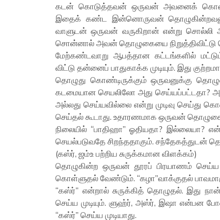
கடன் கொடுத்தவன் ஒருவன் அவனைக் கொலை 
இதைக் கண்ட இன்னொருவன் தொழுகின்றவனு
வாளுடன் ஒருவன் வருகிறான் என்று சொல்லி அ
சொன்னால் அவன் தொழுகையை நிறுத்திவிட்டு கொ
மேற்கண்டவாறு ஆபத்தான கட்டங்களில் மட்ட
விட்டு தன்னைப் பாதுகாக்க முடியும். இது குற்றம
தொழுது கொண்டிருக்கும் ஒருவனுக்கு தொழ
கடமையான செயலிலோ அது செய்யப்பட்டதா? அல்லத
அல்லது செய்யவில்லை என்று முடிவு செய்து கொ
செய்தல் கூடாது. உதாரணமாக ஒருவன் தொழுகையி
நிலையில் “பாதிஹா” ஓதியதா? இல்லையா? என்று
செயல்படுவதே சிறந்ததாகும். சந்தேகத்துடன் த
(கஸ்ர், ஜம்உ பற்றிய சுருக்கமான விளக்கம்)
தொழுகின்ற ஒருவன் தூரப் பிரயாணம் செய்ய 
கொள்ளுதல் வேண்டும். “கழா”வாக்குதல் பாவமாக
“கஸ்ர்” என்றால் சுருக்கித் தொழுதல். இது 
செய்ய முடியும். ளுஹ்ர், அஸ்ர், இஷா என்பன 
“கஸ்ர்” செய்ய முடியாது.