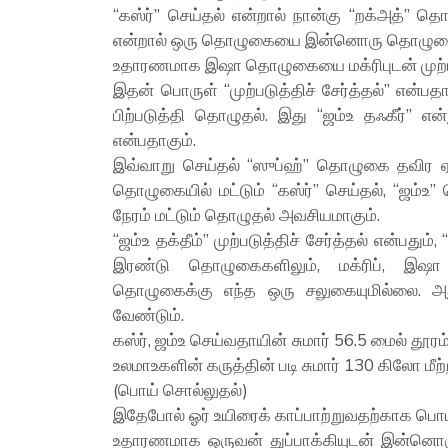
“கஸ்ர்” செய்தல் என்றால் நான்கு “றக்அத்” த
என்றால் ஒரு தொழுகையை இன்னொரு தொழுகையுட
உதாரணமாக இஷா தொழுகையை மக்ரிபுடன் முற்படுத
இதன் பொருள் “முற்படுத்திச் சேர்த்தல்” என
பிற்படுத்தி தொழுதல். இது “ஜம்உ தஃகீர்” என்
என்பதாகும்.
இவ்வாறு செய்தல் “ஸுப்ஹ்” தொழுகை தவிர ஏன
தொழுகையில் மட்டும் “கஸ்ர்” செய்தல், “ஜம்உ”
நேரம் மட்டும் தொழுதல் அவசியமாகும்.
“ஜம்உ தக்தீம்” முற்படுத்திச் சேர்த்தல் என்பதும், 
இரண்டு தொழுகைகளிலும், மக்ரிப், இஷா
தொழுகைக்கு எந்த ஒரு சலுகையுமில்லை. அ
வேண்டும்.
கஸ்ர், ஜம்உ செய்வதாயின் சுமார் 56.5 மைல் தூர
உலமாஉகளின் கருத்தின் படி சுமார் 130 கிலோ மீற்
(பொய் சொல்லுதல்)
இதேபோல் ஓர் உயிரைக் காப்பாற்றுவதற்காக பொய் 
உதாரணமாக ஒருவன் துப்பாக்கியுடன் இன்னொர