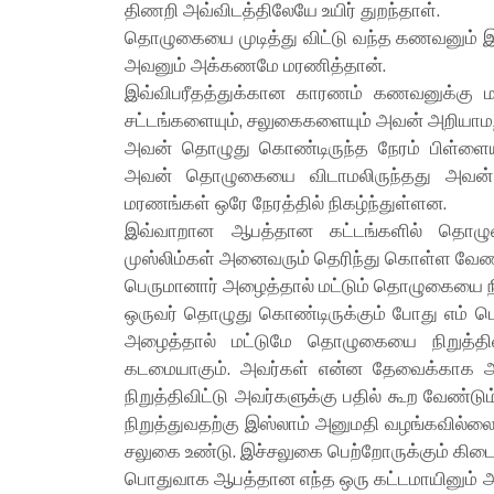
திணறி அவ்விடத்திலேயே உயிர் துறந்தாள்.
தொழுகையை முடித்து விட்டு வந்த கணவனும் இக
அவனும் அக்கணமே மரணித்தான்.
இவ்விபரீதத்துக்கான காரணம் கணவனுக்கு ம
சட்டங்களையும், சலுகைகளையும் அவன் அறியாம
அவன் தொழுது கொண்டிருந்த நேரம் பிள்ளையின
அவன் தொழுகையை விடாமலிருந்தது அவன் ச
மரணங்கள் ஒரே நேரத்தில் நிகழ்ந்துள்ளன.
இவ்வாறான ஆபத்தான கட்டங்களில் தொழுக
முஸ்லிம்கள் அனைவரும் தெரிந்து கொள்ள வேண்
பெருமானார் அழைத்தால் மட்டும் தொழுகையை நி
ஒருவர் தொழுது கொண்டிருக்கும் போது எம்
அழைத்தால் மட்டுமே தொழுகையை நிறுத்திவி
கடமையாகும். அவர்கள் என்ன தேவைக்காக
நிறுத்திவிட்டு அவர்களுக்கு பதில் கூற வேண
நிறுத்துவதற்கு இஸ்லாம் அனுமதி வழங்கவில்லை.
சலுகை உண்டு. இச்சலுகை பெற்றோருக்கும் கிடை
பொதுவாக ஆபத்தான எந்த ஒரு கட்டமாயினும் அ