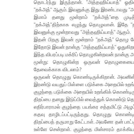
தொடர்ந்து இருந்தான். “அத்தஹிய்யாத்” ஓத
“றக்அத்” ஆகும். இவனுக்கு இது இரண்டாவது “அ
இமாம் தனது மூன்றாம் “றக்அத்”தை முட
“றக்அத்”திற்காக எழுந்து தொழுவான். இதே “
இவனுக்கு மூன்றாவது “அத்தஹிய்யாத்” ஆகும்.
இதன் பிறகு இவன் மூன்றாம் “றக்அத்” தொழ வ
இதோடு இவன் நான்கு “அத்தஹிய்யாத்” ஓதுகிறா
இந்த விபரப்படி மக்ரிப் தொழுகின்றவன் நான்கு 
மூன்று: தொழுகின்ற ஒருவன் தொழுகையை 
தேவைக்காக விடலாம்?
ஒருவன் தொழுது கொண்டிருக்கிறான். அவனின் 
இரண்டு வயதுப் பிள்ளை படுக்கை அறையில் உறங்
குழந்தை படுக்கை அறையில் உறங்கிக் கொண்ட
திறப்பை தனது இடுப்பில் வைத்துக் கொண்டு 
எதிர்பாராமல் குழந்தை பயங்கர சத்தமிட்டு அழு
கதவு தாழிடப்பட்டிருந்தது. தொழுது கொண்
திறப்பைத் தருமாறு கேட்டாள். அவனோ தன் பா
உள்ளே சென்றாள். குழந்தை மின்சாரம் தாக்கிய