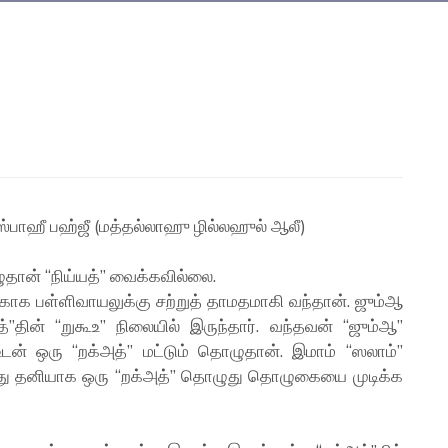
ஸ்பாஹீ பஹ்ஜீ (மத்தல்லாஹு ழில்லஹுல் ஆலீ)
தான் “நிய்யத்” வைக்கவில்லை.
க பள்ளிவாயலுக்கு சற்றுத் தாமதமாகி வந்தான். ஜும்ஆ
ின் “றுகூஉ” நிலையில் இருந்தார். வந்தவன் “ஜும்ஆ”
ன் ஒரு “றக்அத்” மட்டும் தொழுதான். இமாம் “ஸலாம்”
து தனியாக ஒரு “றக்அத்” தொழுது தொழுகையை முடிக்க