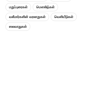
மறுப்புரைகள்
மௌலித்கள்
வலீமார்களின் வரலாறுகள்
வெளியீடுகள்
ஸலவாதுகள்