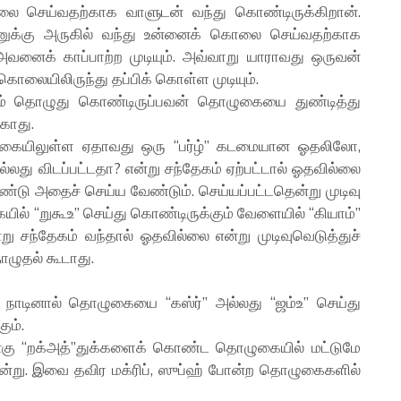
செய்வதற்காக வாளுடன் வந்து கொண்டிருக்கிறான்.
க்கு அருகில் வந்து உன்னைக் கொலை செய்வதற்காக
வனைக் காப்பாற்ற முடியும். அவ்வாறு யாராவது ஒருவன்
லையிலிருந்து தப்பிக் கொள்ள முடியும்.
ும் தொழுது கொண்டிருப்பவன் தொழுகையை துண்டித்து
ாகாது.
ுகையிலுள்ள ஏதாவது ஒரு “பர்ழ்” கடமையான ஓதலிலோ,
ு விடப்பட்டதா? என்று சந்தேகம் ஏற்பட்டால் ஓதவில்லை
ண்டு அதைச் செய்ய வேண்டும். செய்யப்பட்டதென்று முடிவு
ல் “றுகூஉ” செய்து கொண்டிருக்கும் வேளையில் “கியாம்”
 சந்தேகம் வந்தால் ஓதவில்லை என்று முடிவுவெடுத்துச்
ொழுதல் கூடாது.
நாடினால் தொழுகையை “கஸ்ர்” அல்லது “ஜம்உ” செய்து
ும்.
நான்கு “றக்அத்”துக்களைக் கொண்ட தொழுகையில் மட்டுமே
போன்று. இவை தவிர மக்ரிப், ஸுப்ஹ் போன்ற தொழுகைகளில்