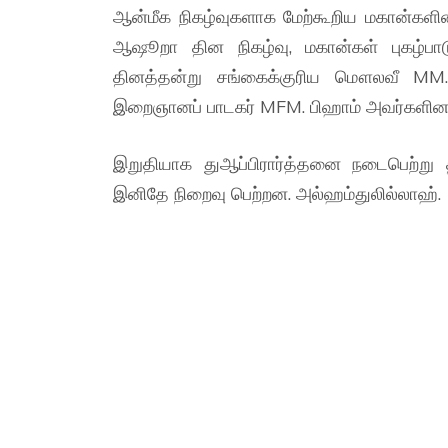
ஆன்மீக நிகழ்வுகளாக மேற்கூறிய மகான்களி
ஆஷூறா தின நிகழ்வு, மகான்கள் புகழ்ப
தினத்தன்று சங்கைக்குரிய மௌலவீ MM. ஜ
இறைஞானப் பாடகர் MFM. பிஹாம் அவர்களினால்
இறுதியாக துஆப்பிரார்த்தனை நடைபெற்று த
இனிதே நிறைவு பெற்றன. அல்ஹம்துலில்லாஹ்.