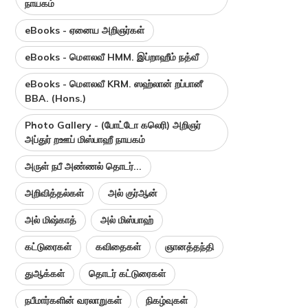
நாயகம்
eBooks - ஏனைய அறிஞர்கள்
eBooks - மௌலவீ HMM. இப்றாஹீம் நத்வீ
eBooks - மௌலவீ KRM. ஸஹ்லான் றப்பானீ
BBA. (Hons.)
Photo Gallery - (போட்டோ கலெரி) அறிஞர்
அப்துர் றஊப் மிஸ்பாஹீ நாயகம்
அருள் நபீ அண்ணல் தொடர்...
அறிவித்தல்கள்
அல் குர்ஆன்
அல் மிஷ்காத்
அல் மிஸ்பாஹ்
கட்டுரைகள்
கவிதைகள்
ஞானத்தந்தி
துஆக்கள்
தொடர் கட்டுரைகள்
நபீமார்களின் வரலாறுகள்
நிகழ்வுகள்