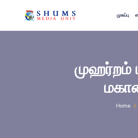
முகப்பு
எ
முஹர்றம் 
மகான
Home