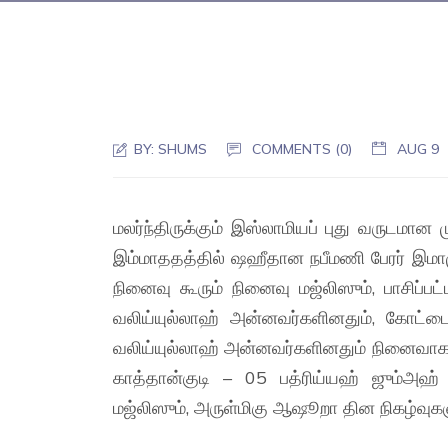
BY:
SHUMS
COMMENTS (0)
AUG 9
மலர்ந்திருக்கும் இஸ்லாமியப் புது வருடமான 
இம்மாததத்தில் ஷஹீதான நபீமணி பேரர் 
நினைவு கூரும் நினைவு மஜ்லிஸும், பாசிப்ப
வலிய்யுல்லாஹ் அன்னவர்களினதும், கோட்டைப
வலிய்யுல்லாஹ் அன்னவர்களினதும் நினைவாக
காத்தான்குடி – 05 பத்ரிய்யஹ் ஜும்அஹ
மஜ்லிஸும், அருள்மிகு ஆஷூறா தின நிகழ்வுகள