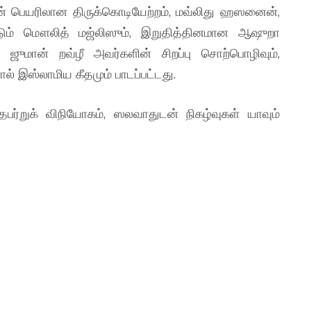
ன் பெயரிலான திருக்கொடியேற்றம், மவ்லிது ஹஸனைன்,
ாடும் மௌலித் மஜ்லிஸும், இறுதித்தினமான ஆஷுறா
ுமான் றவ்ழீ அவர்களின் சிறப்பு சொற்பொழிவும்,
 இஸ்லாமிய கீதமும் பாடப்பட்டது.
பர்றுக் விநியோகம், ஸலவாதுடன் நிகழ்வுகள் யாவும்