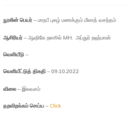
நூலின் பெயர்
– மாநபீ புகழ் மணக்கும் மீலாத் வசந்தம்
ஆசிரியர்
– ஆஷிகே றஸூல் MH. அப்துர் றஹ்மான்
வெளியீடு
–
வெளியீட்டுத் திகதி
– 09.10.2022
விலை
– இலவசம்
தறவிறக்கம் செய்ய
–
Click