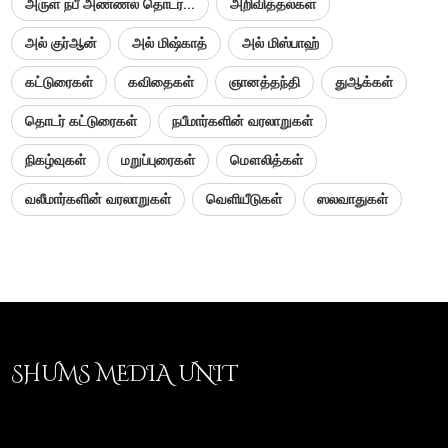
அருள் நபீ அண்ணல் தொடர்...
அறிவித்தல்கள்
அல் குர்ஆன்
அல் மிஷ்காத்
அல் மிஸ்பாஹ்
கட்டுரைகள்
கவிதைகள்
ஞானத்தந்தி
துஆக்கள்
தொடர் கட்டுரைகள்
நபீமார்களின் வரலாறுகள்
நிகழ்வுகள்
மறுப்புரைகள்
மௌலித்கள்
வலீமார்களின் வரலாறுகள்
வெளியீடுகள்
ஸலவாதுகள்
SHUMS MEDIA UNIT