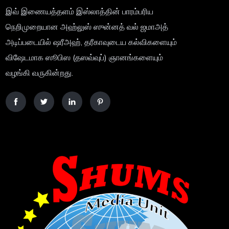
இவ் இணையத்தளம் இஸ்லாத்தின் பாரம்பரிய
நெறிமுறையான அஹ்லுஸ் ஸுன்னத் வல் ஜமாஅத்
அடிப்படையில் ஷரீஅஹ், தரீகாவுடைய கல்விகளையும்
விஷேடமாக ஸூபிஸ (தஸவ்வுப்) ஞானங்களையும்
வழங்கி வருகின்றது.