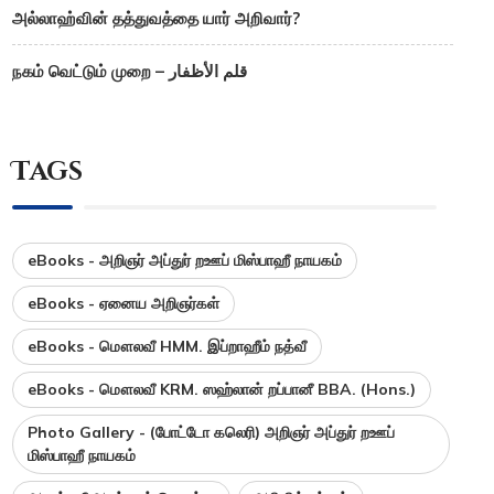
அல்லாஹ்வின் தத்துவத்தை யார் அறிவார்?
நகம் வெட்டும் முறை – قلم الأظفار
Tags
eBooks - அறிஞர் அப்துர் றஊப் மிஸ்பாஹீ நாயகம்
eBooks - ஏனைய அறிஞர்கள்
eBooks - மௌலவீ HMM. இப்றாஹீம் நத்வீ
eBooks - மௌலவீ KRM. ஸஹ்லான் றப்பானீ BBA. (Hons.)
Photo Gallery - (போட்டோ கலெரி) அறிஞர் அப்துர் றஊப்
மிஸ்பாஹீ நாயகம்