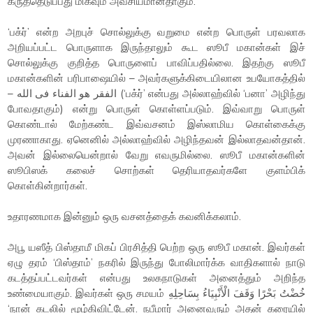
கருத்தெடுப்பது மிகவும் அவசியமானதாகும்.
‘பக்ர்’ என்ற அறபுச் சொல்லுக்கு வறுமை என்ற பொருள் பரவலாக
அறியப்பட்ட பொருளாக இருந்தாலும் கூட ஸூபீ மகான்கள் இச்
சொல்லுக்கு குறித்த பொருளைப் பாவிப்பதில்லை. இதற்கு ஸூபீ
மகான்களின் பரிபாஷையில் – அவர்களுக்கிடையிலான உபயோகத்தில்
– الفقر هو الفناء فى الله (‘பக்ர்’ என்பது அல்லாஹ்வில் ‘பனா’ அழிந்து
போவதாகும்) என்று பொருள் கொள்ளப்படும். இவ்வாறு பொருள்
கொண்டால் மேற்கண்ட இவ்வசனம் இஸ்லாமிய கொள்கைக்கு
முரணாகாது. ஏனெனில் அல்லாஹ்வில் அழிந்தவன் இல்லாதவன்தான்.
அவன் இல்லையென்றால் வேறு எவருமில்லை. ஸூபீ மகான்களின்
ஸூபிஸக் கலைச் சொற்கள் தெரியாதவர்களே குளம்பிக்
கொள்கின்றார்கள்.
உதாரணமாக இன்னும் ஒரு வசனத்தைக் கவனிக்கலாம்.
அபூ யஸீத் பிஸ்தாமீ மிகப் பிரசித்தி பெற்ற ஒரு ஸூபீ மகான். இவர்கள்
ஏழு தரம் ‘பிஸ்தாம்’ நகரில் இருந்து போலிமார்க்க வாதிகளால் நாடு
கடத்தப்பட்டவர்கள் என்பது உலகநாடுகள் அனைத்தும் அறிந்த
உண்மையாகும். இவர்கள் ஒரு சமயம் خُضْتُ بَحْرًا وَقَفَ الْأَنْبِيَاءُ بِسَاحِلِهِ
‘நான் கடலில் மூழ்கிவிட்டேன். நபீமார் அனைவரும் அதன் கரையில்