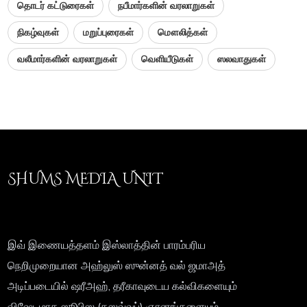
தொடர் கட்டுரைகள்
நபீமார்களின் வரலாறுகள்
நிகழ்வுகள்
மறுப்புரைகள்
மௌலித்கள்
வலீமார்களின் வரலாறுகள்
வெளியீடுகள்
ஸலவாதுகள்
SHUMS MEDIA UNIT
இவ் இணையத்தளம் இஸ்லாத்தின் பாரம்பரிய
நெறிமுறையான அஹ்லுஸ் ஸுன்னத் வல் ஜமாஅத்
அடிப்படையில் ஷரீஅஹ், தரீகாவுடைய கல்விகளையும்
விஷேடமாக ஸூபிஸ (தஸவ்வுப்) ஞானங்களையும்