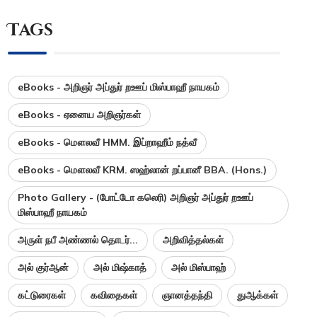
Tags
eBooks - அறிஞர் அப்துர் றஊப் மிஸ்பாஹீ நாயகம்
eBooks - ஏனைய அறிஞர்கள்
eBooks - மௌலவீ HMM. இப்றாஹீம் நத்வீ
eBooks - மௌலவீ KRM. ஸஹ்லான் றப்பானீ BBA. (Hons.)
Photo Gallery - (போட்டோ கலெரி) அறிஞர் அப்துர் றஊப்
மிஸ்பாஹீ நாயகம்
அருள் நபீ அண்ணல் தொடர்...
அறிவித்தல்கள்
அல் குர்ஆன்
அல் மிஷ்காத்
அல் மிஸ்பாஹ்
கட்டுரைகள்
கவிதைகள்
ஞானத்தந்தி
துஆக்கள்