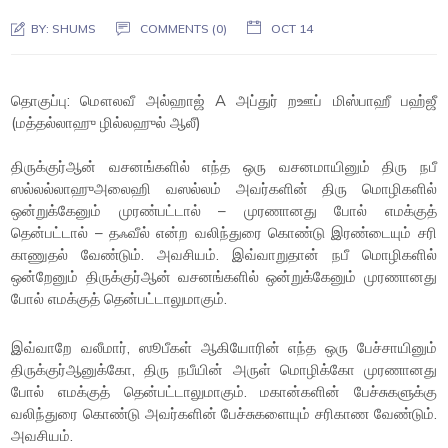
BY:
SHUMS
COMMENTS (0)
OCT 14
தொகுப்பு: மௌலவீ அல்ஹாஜ் A அப்துர் றஊப் மிஸ்பாஹீ பஹ்ஜீ
(மத்தல்லாஹு ழில்லஹுல் ஆலீ)
திருக்குர்ஆன் வசனங்களில் எந்த ஒரு வசனமாயினும் திரு நபீ
ஸல்லல்லாஹுஅலைஹி வஸல்லம் அவர்களின் திரு மொழிகளில்
ஒன்றுக்கேனும் முரண்பட்டால் – முரணானது போல் எமக்குத்
தென்பட்டால் – தஃவீல் என்ற வலிந்துரை கொண்டு இரண்டையும் சரி
காணுதல் வேண்டும். அவசியம். இவ்வாறுதான் நபீ மொழிகளில்
ஒன்றேனும் திருக்குர்ஆன் வசனங்களில் ஒன்றுக்கேனும் முரணானது
போல் எமக்குத் தென்பட்டாலுமாகும்.
இவ்வாறே வலீமார், ஸூபீகள் ஆகியோரின் எந்த ஒரு பேச்சாயினும்
திருக்குர்ஆனுக்கோ, திரு நபீயின் அருள் மொழிக்கோ முரணானது
போல் எமக்குத் தென்பட்டாலுமாகும். மகான்களின் பேச்சுகளுக்கு
வலிந்துரை கொண்டு அவர்களின் பேச்சுகளையும் சரிகாண வேண்டும்.
அவசியம்.