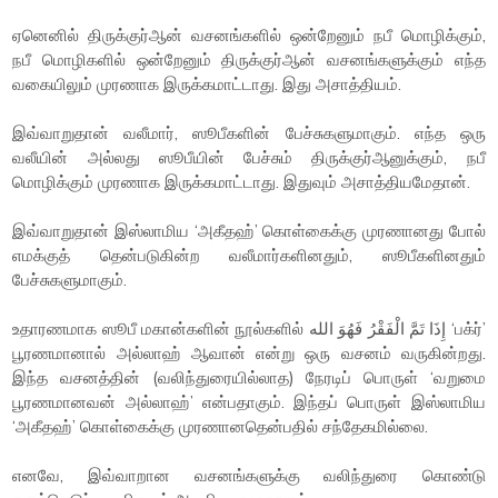
ஏனெனில் திருக்குர்ஆன் வசனங்களில் ஒன்றேனும் நபீ மொழிக்கும்,
நபீ மொழிகளில் ஒன்றேனும் திருக்குர்ஆன் வசனங்களுக்கும் எந்த
வகையிலும் முரணாக இருக்கமாட்டாது. இது அசாத்தியம்.
இவ்வாறுதான் வலீமார், ஸூபீகளின் பேச்சுகளுமாகும். எந்த ஒரு
வலீயின் அல்லது ஸூபீயின் பேச்சும் திருக்குர்ஆனுக்கும், நபீ
மொழிக்கும் முரணாக இருக்கமாட்டாது. இதுவும் அசாத்தியமேதான்.
இவ்வாறுதான் இஸ்லாமிய ‘அகீதஹ்’ கொள்கைக்கு முரணானது போல்
எமக்குத் தென்படுகின்ற வலீமார்களினதும், ஸூபீகளினதும்
பேச்சுகளுமாகும்.
உதாரணமாக ஸூபீ மகான்களின் நூல்களில் إِذَا تَمَّ الْفَقْرُ فَهُوَ الله ‘பக்ர்’
பூரணமானால் அல்லாஹ் ஆவான் என்று ஒரு வசனம் வருகின்றது.
இந்த வசனத்தின் (வலிந்துரையில்லாத) நேரடிப் பொருள் ‘வறுமை
பூரணமானவன் அல்லாஹ்’ என்பதாகும். இந்தப் பொருள் இஸ்லாமிய
‘அகீதஹ்’ கொள்கைக்கு முரணானதென்பதில் சந்தேகமில்லை.
எனவே, இவ்வாறான வசனங்களுக்கு வலிந்துரை கொண்டு