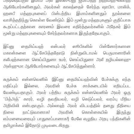
அஷ்ஷெய்குல் இமாம் அல் இஸ்ஸுப்னு ஜமாஅஹ் றஹிமஹுல்லாஹ்
ஆகியோர்களினதும், அவர்கள் காலத்தைச் சேர்ந்த ஷாபிஈ, மாலிக்,
ஹனபீ மத்ஹபுகளைப் பின்பற்றிய இமாம்களினதும் நூல்களை
வாசித்தறிந்து கொள்ள வேண்டும். இம் மூன்று மத்ஹபுகளும் குறிப்பாக
கூறப்பட்டதற்கான காரணம் இவரை எதிர்த்தவர்களில் அநேகர் இம்
மூன்று மத்ஹபுகளையும் சேர்ந்தவர்களாக இருந்ததேயாகும்.
இப்னு தைமிய்யஹ் என்பவர் ஸூபீகளில் பின்னோர்களான
மகான்களை ஆட்சேபித்ததோடு நின்றுவிடாமல் பெருமானாரின்
கலீபஹ்களான ஸெய்யிதுனா உமர், ஸெய்யிதுனா அலீ றழியல்லாஹு
அன்ஹுமா ஆகியோர்களையும் ஆட்சேபித்துள்ளார்.
சுருக்கம் என்னவெனில் (இப்னு தைமிய்யஹ்வின் பேச்சுக்கு எந்த
மதிப்பும் இல்லை, அவரின் பேச்சு சாக்கடையில் எறியப்பட
வேண்டியதாகும். அவர் பற்றிய சுருக்கம் என்னவெனில் அவர் ஒரு
“பித்அத்” காரர், வழி தவறியவர், வழி கெடுப்பவர், வரம்பு மீறிய
அறிவிலி என்பதாகும். அல்லாஹ் அவர் விடயத்தில் தனது நீதியை
நிலை நாட்டுவானாக! அவரின் கொள்கையில் இருந்து
எம்மனைவரையும் பாதுகாப்பானாக!) மேலே எழுதிய அறபு பந்திகளின்
தமிழாக்கம் இதோடு முடிவடைகிறது.