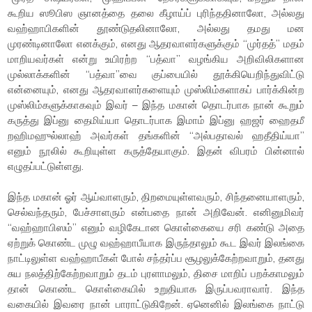
கூறிய ஸூபிஸ ஞானத்தை தலை கீழாய்ப் புரிந்ததினாலோ, அல்லது
வஹ்ஹாபிகளின் தூண்டுதலினாலோ, அல்லது தமது மன
முரண்டினாலோ எனக்கும், எனது ஆதரவாளர்களுக்கும் “முர்தத்” மதம்
மாறியவர்கள் என்று உயிரற்ற “பத்வா” வழங்கிய அறிவிலிகளான
முல்லாக்களின் “பத்வா”வை குப்பையில் தூக்கியெறிந்துவிட்டு
என்னையும், எனது ஆதரவாளர்களையும் முஸ்லிம்களாகப் பார்க்கின்ற
முஸ்லிம்களுக்காகவும் இவர் – இந்த மகான் தொடர்பாக நான் கூறும்
கருத்து இப்னு தைமிய்யா தொடர்பாக இமாம் இப்னு ஹஜர் ஹைதமீ
றஹிமஹுல்லாஹ் அவர்கள் தங்களின் “அல்பதாவல் ஹதீதிய்யா”
எனும் நூலில் கூறியுள்ள கருத்தேயாகும். இதன் விபரம் பின்னால்
எழுதப்பட்டுள்ளது.
இந்த மகான் ஓர் ஆய்வாளரும், திறமையுள்ளவரும், சிந்தனையாளரும்,
செல்வந்தரும், பேச்சாளரும் என்பதை நான் அறிவேன். எனினுமிவர்
“வஹ்ஹாபிஸம்” எனும் வழிகேடான கொள்கையை சரி கண்டு அதை
ஏற்றுக் கொண்ட முழு வஹ்ஹாபீயாக இருந்தாலும் கூட இவர் இலங்கை
நாட்டிலுள்ள வஹ்ஹாபீகள் போல் சந்தர்ப்ப சூழலுக்கேற்றவாறும், தனது
சுய நலத்திற்கேற்றவாறும் தடம் புரளாமலும், திசை மாறிப் பறக்காமலும்
தான் கொண்ட கொள்கையில் உறுதியாக இருப்பவராவார். இந்த
வகையில் இவரை நான் பாராட்டுகிறேன். ஏனெனில் இலங்கை நாட்டு