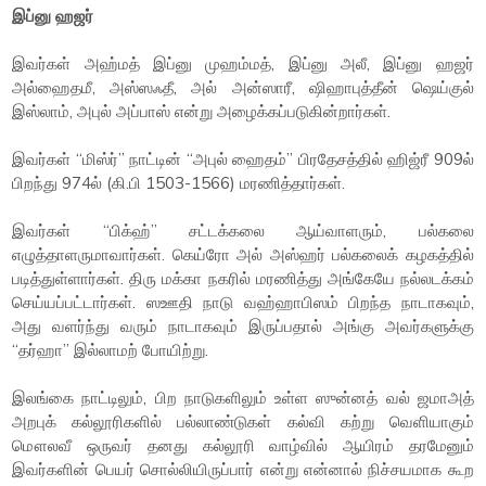
இப்னு ஹஜர்
இவர்கள் அஹ்மத் இப்னு முஹம்மத், இப்னு அலீ, இப்னு ஹஜர்
அல்ஹைதமீ, அஸ்ஸஃதீ, அல் அன்ஸாரீ, ஷிஹாபுத்தீன் ஷெய்குல்
இஸ்லாம், அபுல் அப்பாஸ் என்று அழைக்கப்படுகின்றார்கள்.
இவர்கள் “மிஸ்ர்” நாட்டின் “அபுல் ஹைதம்” பிரதேசத்தில் ஹிஜ்ரீ 909ல்
பிறந்து 974ல் (கி.பி 1503-1566) மரணித்தார்கள்.
இவர்கள் “பிக்ஹ்” சட்டக்கலை ஆய்வாளரும், பல்கலை
எழுத்தாளருமாவார்கள். கெய்ரோ அல் அஸ்ஹர் பல்கலைக் கழகத்தில்
படித்துள்ளார்கள். திரு மக்கா நகரில் மரணித்து அங்கேயே நல்லடக்கம்
செய்யப்பட்டார்கள். ஸஊதி நாடு வஹ்ஹாபிஸம் பிறந்த நாடாகவும்,
அது வளர்ந்து வரும் நாடாகவும் இருப்பதால் அங்கு அவர்களுக்கு
“தர்ஹா” இல்லாமற் போயிற்று.
இலங்கை நாட்டிலும், பிற நாடுகளிலும் உள்ள ஸுன்னத் வல் ஜமாஅத்
அறபுக் கல்லூரிகளில் பல்லாண்டுகள் கல்வி கற்று வெளியாகும்
மௌலவீ ஒருவர் தனது கல்லூரி வாழ்வில் ஆயிரம் தரமேனும்
இவர்களின் பெயர் சொல்லியிருப்பார் என்று என்னால் நிச்சயமாக கூற