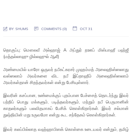
BY:
SHUMS
COMMENTS (0)
OCT 31
தொகுப்பு: மௌலவீ அல்ஹாஜ் A அப்துர் றஊப் மிஸ்பாஹீ பஹ்ஜீ
(மத்தல்லாஹு ழில்லஹுல் ஆலீ)
அண்மையில் யாரோ ஒருவர் நபீகட்கரசர் முஹம்மத் அலைஹிஸ்ஸலாது
வஸ்ஸலாம் அவர்களை விட நபீ இப்றாஹீம் அலைஹிஸ்ஸலாம்
அவர்கள்தான் சிறந்தவர்கள் என்று பேசியுள்ளார்.
இவரின் கசப்பான, உண்மைக்குப் புறம்பான பேச்சைத் தொடர்ந்து இவர்
பற்றிப் பொது மக்களும், படித்தவர்களும், மற்றும் நபீ பெருமானின்
காதலர்களும் பலவிதமாகப் பேசிக் கொள்கிறார்கள். இவர் சல்மான்
றுஷ்தியின் மறு உருவமோ என்று கூட சந்தேகம் கொள்கிறார்கள்.
இவர் கலப்பில்லாத வஹ்ஹாபிஸக் கொள்கை உடையவர் என்றும், தமிழ்