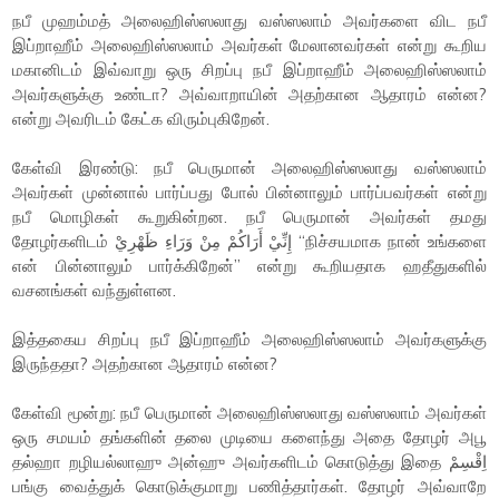
நபீ முஹம்மத் அலைஹிஸ்ஸலாது வஸ்ஸலாம் அவர்களை விட நபீ
இப்றாஹீம் அலைஹிஸ்ஸலாம் அவர்கள் மேலானவர்கள் என்று கூறிய
மகானிடம் இவ்வாறு ஒரு சிறப்பு நபீ இப்றாஹீம் அலைஹிஸ்ஸலாம்
அவர்களுக்கு உண்டா? அவ்வாறாயின் அதற்கான ஆதாரம் என்ன?
என்று அவரிடம் கேட்க விரும்புகிறேன்.
கேள்வி இரண்டு: நபீ பெருமான் அலைஹிஸ்ஸலாது வஸ்ஸலாம்
அவர்கள் முன்னால் பார்ப்பது போல் பின்னாலும் பார்ப்பவர்கள் என்று
நபீ மொழிகள் கூறுகின்றன. நபீ பெருமான் அவர்கள் தமது
தோழர்களிடம் إِنِّيْ أَرَاكُمْ مِنْ وَرَاءِ ظَهْرِيْ “நிச்சயமாக நான் உங்களை
என் பின்னாலும் பார்க்கிறேன்” என்று கூறியதாக ஹதீதுகளில்
வசனங்கள் வந்துள்ளன.
இத்தகைய சிறப்பு நபீ இப்றாஹீம் அலைஹிஸ்ஸலாம் அவர்களுக்கு
இருந்ததா? அதற்கான ஆதாரம் என்ன?
கேள்வி மூன்று: நபீ பெருமான் அலைஹிஸ்ஸலாது வஸ்ஸலாம் அவர்கள்
ஒரு சமயம் தங்களின் தலை முடியை களைந்து அதை தோழர் அபூ
தல்ஹா றழியல்லாஹு அன்ஹு அவர்களிடம் கொடுத்து இதை اِقْسِمْ
பங்கு வைத்துக் கொடுக்குமாறு பணித்தார்கள். தோழர் அவ்வாறே