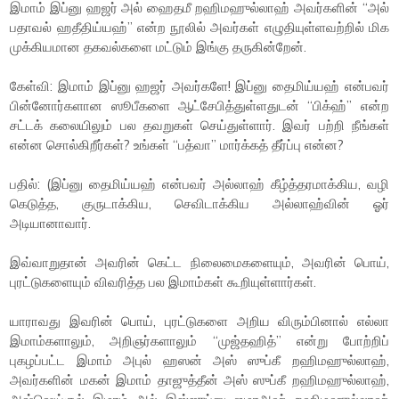
இமாம் இப்னு ஹஜர் அல் ஹைதமீ றஹிமஹுல்லாஹ் அவர்களின் “அல்
பதாவல் ஹதீதிய்யஹ்” என்ற நூலில் அவர்கள் எழுதியுள்ளவற்றில் மிக
முக்கியமான தகவல்களை மட்டும் இங்கு தருகின்றேன்.
கேள்வி: இமாம் இப்னு ஹஜர் அவர்களே! இப்னு தைமிய்யஹ் என்பவர்
பின்னோர்களான ஸூபீகளை ஆட்சேபித்துள்ளதுடன் “பிக்ஹ்” என்ற
சட்டக் கலையிலும் பல தவறுகள் செய்துள்ளார். இவர் பற்றி நீங்கள்
என்ன சொல்கிறீர்கள்? உங்கள் “பத்வா” மார்க்கத் தீர்ப்பு என்ன?
பதில்: (இப்னு தைமிய்யஹ் என்பவர் அல்லாஹ் கீழ்த்தரமாக்கிய, வழி
கெடுத்த, குருடாக்கிய, செவிடாக்கிய அல்லாஹ்வின் ஓர்
அடியானாவார்.
இவ்வாறுதான் அவரின் கெட்ட நிலைமைகளையும், அவரின் பொய்,
புரட்டுகளையும் விவரித்த பல இமாம்கள் கூறியுள்ளார்கள்.
யாராவது இவரின் பொய், புரட்டுகளை அறிய விரும்பினால் எல்லா
இமாம்களாலும், அறிஞர்களாலும் “முஜ்தஹித்” என்று போற்றிப்
புகழப்பட்ட இமாம் அபுல் ஹஸன் அஸ் ஸுப்கீ றஹிமஹுல்லாஹ்,
அவர்களின் மகன் இமாம் தாஜுத்தீன் அஸ் ஸுப்கீ றஹிமஹுல்லாஹ்,