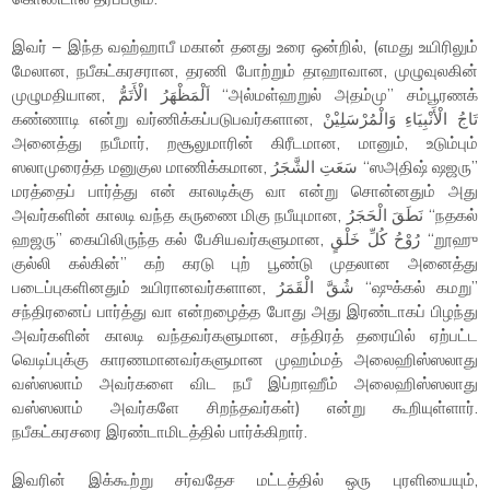
இவர் – இந்த வஹ்ஹாபீ மகான் தனது உரை ஒன்றில், (எமது உயிரிலும்
மேலான, நபீகட்கரசரான, தரணி போற்றும் தாஹாவான, முழுவுலகின்
முழுமதியான, اَلْمَظْهَرُ الْأَتَمُّ “அல்மள்ஹறுல் அதம்மு” சம்பூரணக்
கண்ணாடி என்று வர்ணிக்கப்படுபவர்களான, تَاجُ الْأَنْبِيَاءِ وَالْمُرْسَلِيْنْ
அனைத்து நபீமார், றசூலுமாரின் கிரீடமான, மானும், உடும்பும்
ஸலாமுரைத்த மனுகுல மாணிக்கமான, سَعَتِ الشَّجَرُ “ஸஅதிஷ் ஷஜரு”
மரத்தைப் பார்த்து என் காலடிக்கு வா என்று சொன்னதும் அது
அவர்களின் காலடி வந்த கருணை மிகு நபீயுமான, نَطَقَ الْحَجَرُ “நதகல்
ஹஜரு” கையிலிருந்த கல் பேசியவர்களுமான, رُوْحُ كُلِّ خَلْقٍ “றூஹு
குல்லி கல்கின்” கற் கரடு புற் பூண்டு முதலான அனைத்து
படைப்புகளினதும் உயிரானவர்களான, شُقَّ الْقَمَرُ “ஷுக்கல் கமறு”
சந்திரனைப் பார்த்து வா என்றழைத்த போது அது இரண்டாகப் பிழந்து
அவர்களின் காலடி வந்தவர்களுமான, சந்திரத் தரையில் ஏற்பட்ட
வெடிப்புக்கு காரணமானவர்களுமான முஹம்மத் அலைஹிஸ்ஸலாது
வஸ்ஸலாம் அவர்களை விட நபீ இப்றாஹீம் அலைஹிஸ்ஸலாது
வஸ்ஸலாம் அவர்களே சிறந்தவர்கள்) என்று கூறியுள்ளார்.
நபீகட்கரசரை இரண்டாமிடத்தில் பார்க்கிறார்.
இவரின் இக்கூற்று சர்வதேச மட்டத்தில் ஒரு புரளியையும்,