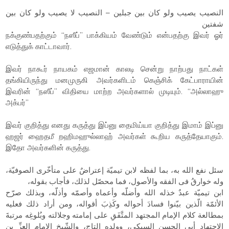
النصيب يصيب ولو كان بين جبلين – النصيب لا يصيب ولو كان بين
شفتين
நக்குண்பதற்கும் “நஸீப்” பாக்கியம் வேண்டும் என்பதற்கு இவர் ஓர்
எடுத்துக் காட்டாவார்.
இவர் நாகூர் நாயகம் எஜமான் காலடி சென்று நாற்பது நாட்கள்
தங்கியிருந்து மனமுருகி அவர்களிடம் கெஞ்சிக் கேட்பாராயின்
இவரின் “நஸீப்” விதியை மாற்ற அவர்களால் முடியும். “அல்லாஹு
அக்பர்”
இவர் குறித்து எனது கருத்து இப்னு தைமிய்யா குறித்து இமாம் இப்னு
ஹஜர் ஹைதமீ றஹிமஹுல்லாஹ் அவர்கள் கூறிய கருத்தேயாகும்.
இதோ அவர்களின் கருத்து.
سئل نفع الله به، بما لفظه لابن تيميّة إعتراضٌ على متأخّرى الصوفيّة،
وله خوارقُ فى الفقه والأصول، فما محصّل لذلك، فأجاب بقوله،
ابن تيميّة عبدٌ خذله الله وأضلّه وأعماه وأصمّه وأذلّه، وبذلك صرّح
الأئمّة الّذين بيّنوا فسادَ أحواله وكَذِبَ أقواله، ومن أراد ذلك فعليه
بمطالعة كلام الإمام المجتهد المتَّفَقِ على إمامته وجلالته وبُلوغِه مرتبةَ
الإجتهاد أبى الحسن السبكي، وولده التاج، والشّيخِ الإمامِ العِزِّ بن