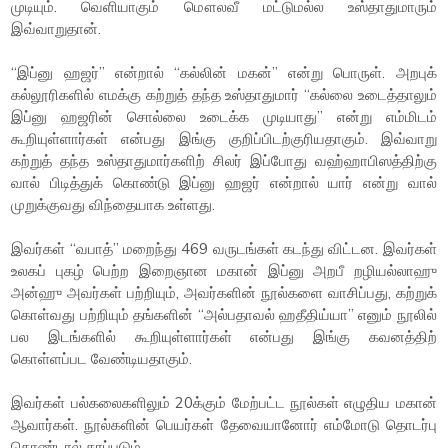
முடியும். வெளியாகும் மௌலவீ மட்டுமல்ல உஸ்தாதுமாரும்
இவ்வாறுதான்.
“இப்னு ஹஜர்” என்றால் “கல்லின் மகன்” என்று பொருள். அறபுக்
கல்லூரிகளில் எமக்கு கற்றுத் தந்த உஸ்தாதுமார் “கல்லை உடைத்தாலும்
இப்னு ஹஜரின் சொல்லை உடைக்க முடியாது” என்று எம்மிடம்
கூறியுள்ளார்கள் என்பது இங்கு குறிப்பிடற்குரியதாகும். இவ்வாறு
கற்றுத் தந்த உஸ்தாதுமார்களிற் சிலர் இப்போது வஹ்ஹாபிஸத்திற்கு
வால் பிடித்துக் கொண்டு இப்னு ஹஜர் என்றால் யார் என்று வால்
முறுக்குவது விந்தையாக உள்ளது.
இவர்கள் “வபாத்” மறைந்து 469 வருடங்கள் கடந்து விட்டன. இவர்கள்
உலகப் புகழ் பெற்ற இறைஞான மகான் இப்னு அறபீ றழியல்லாஹு
அன்ஹு அவர்கள் பற்றியும், அவர்களின் நூல்களை வாசிப்பது, கற்றுக்
கொள்வது பற்றியும் தங்களின் “அல்பதாவல் ஹதீதிய்யா” எனும் நூலில்
பல இடங்களில் கூறியுள்ளார்கள் என்பது இங்கு கவனத்திற்
கொள்ளப்பட வேண்டியதாகும்.
இவர்கள் பல்கலைகளிலும் 20க்கும் மேற்பட்ட நூல்கள் எழுதிய மகான்
ஆவார்கள். நூல்களின் பெயர்கள் தேவையானோர் எம்மோடு தொடர்பு
கொண்டால் தரப்படும்.