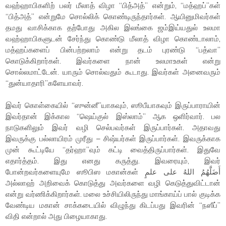
வஹ்ஹாபிகளிற் பலர் மீலாத் விழா “பித்அத்” என்றும், “மத்ஹப்”கள்
“பித்அத்” என்றுமே சொல்லிக் கொண்டிருந்தார்கள். ஆயினுமிவர்கள்
தமது வாசிக்காக தற்போது அகில இலங்கை ஜம்இய்யதுல் உலமா
வஹ்ஹாபிகளுடன் சேர்ந்து கொண்டு மீலாத் விழா கொண்டாலாம்,
மத்ஹப்களைப் பின்பற்றலாம் என்று தடம் புரண்டு “பத்வா”
கொடுக்கிறார்கள். இவர்களை நான் உலமாஉகள் என்று
சொல்லமாட்டேன். யாரும் சொல்வதும் கூடாது. இவர்கள் அனைவரும்
“துன்யாதாரி”களேயாவர்.
இவர் கொள்கையில் “ஸுன்னீ”யாகவும், ஸூபீயாகவும் இருப்பாராயின்
இவர்தான் இக்கால “ஷெய்குல் இஸ்லாம்” ஆக ஒளிர்வார். பல
நாடுகளிலும் இவர் வழி செல்பவர்கள் இருப்பார்கள். அதாவது
இவருக்கு பல்லாயிரம் முரீது – சிஷ்யர்கள் இருப்பார்கள். இவருக்காக
முன் கூட்டியே “தர்ஹா”வும் கட்டி வைத்திருப்பார்கள். இதுவே
எதார்த்தம். இது எனது கருத்து. இவரையும், இவர்
போன்றவர்களையுமே ஸூபிஸ மகான்கள் أَضَلَّهُمُ اللهُ على علمٍ
அல்லாஹ் அறிவைக் கொடுத்து அவர்களை வழி கெடுத்துவிட்டான்
என்று வர்ணிக்கிறார்கள். மலை உச்சியிலிருந்து மாங்காய்ப் பால் குடிக்க
வேண்டிய மகான் சாக்கடையில் விழுந்து கிடப்பது இவரின் “நஸீப்”
விதி என்றால் அது பிழையாகாது.