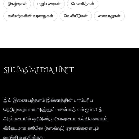
நிகழ்வுகள்
மறுப்புரைகள்
மௌலித்கள்
வலீமார்களின் வரலாறுகள்
வெளியீடுகள்
ஸலவாதுகள்
SHUMS MEDIA UNIT
இவ் இணையத்தளம் இஸ்லாத்தின் பாரம்பரிய
நெறிமுறையான அஹ்லுஸ் ஸுன்னத் வல் ஜமாஅத்
அடிப்படையில் ஷரீஅஹ், தரீகாவுடைய கல்விகளையும்
விஷேடமாக ஸூபிஸ (தஸவ்வுப்) ஞானங்களையும்
வழங்கி வருகின்றது.