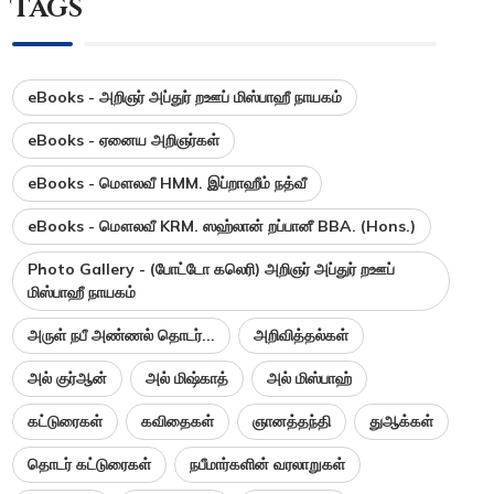
Tags
eBooks - அறிஞர் அப்துர் றஊப் மிஸ்பாஹீ நாயகம்
eBooks - ஏனைய அறிஞர்கள்
eBooks - மௌலவீ HMM. இப்றாஹீம் நத்வீ
eBooks - மௌலவீ KRM. ஸஹ்லான் றப்பானீ BBA. (Hons.)
Photo Gallery - (போட்டோ கலெரி) அறிஞர் அப்துர் றஊப்
மிஸ்பாஹீ நாயகம்
அருள் நபீ அண்ணல் தொடர்...
அறிவித்தல்கள்
அல் குர்ஆன்
அல் மிஷ்காத்
அல் மிஸ்பாஹ்
கட்டுரைகள்
கவிதைகள்
ஞானத்தந்தி
துஆக்கள்
தொடர் கட்டுரைகள்
நபீமார்களின் வரலாறுகள்