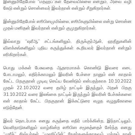
இன்னுமிதேபோல் “மத்ஹப்”கள் தேவையில்லை என்றும், அவை வழி
கேடு என்றும் சொன்னவர் இவர்தான் என்றும் சீறுகிறார்கள்.
இன்னுமிதேபோல் ஸூபிஸமுமில்லை, ஸூபீகளுமில்லை என்று சொன்ன
முதல் மனிதன் இவர்தான் என்றும் குமுறுகிறார்கள்.
இவ்வாறு “ஷரீஆ” சட்டங்களிலும், திருக்குர்ஆன், ஹதீதுகளின்
விளக்கங்களிலும் புதிய கருத்துக்கள் கூறியவர் இவர்தான் என்றும்
எரிகிறார்கள்.
பொது மக்கள் பேசுவதை ஆதாரமாகக் கொண்டு இவரை எடை
போடாமலும், எதிர்க்காமலும் இவரின் பேச்சை நானும் என் காதால்
கேட்ட பிறகுதான் முடிவு செய்ய வேண்டும் என்பதற்காக 10.10.2022
முதல் 22.10.2022 வரை தமிழ் நாட்டில் இருந்தும், அதன் பிறகு
31.10.2022 வரை இலங்கை நாட்டில் இருந்தும் இவரின் பேச்சுக்களை
என் காதால் கேட்ட பிறகுதான் இக்கட்டுரை எழுத எழுதுகோலை
எடுத்தேன்.
இவர் தொடர்பாக எனது கருத்தை எதிர் பார்க்கின்ற, இந்நாட்டிலும்,
வெளிநாடுகளிலும் வாழ்கின்ற ஸூபிஸ சமூகத்தைச் சேர்ந்த எனது
“முரீத்” சிஷ்யர்கள், “முஹிப்பீன்” நேசர்களுக்காகவும், மற்றும் நான்