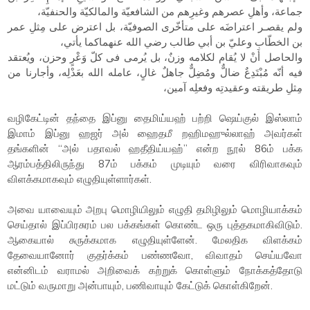
جماعة، وأهلِ عصرهم وغيرِهم من الشافعيّة والمالكيّة والحنفيّة،
ولم يقصـر اعتراضَه على متأخّرى الصوفيّة، بل اعترض على مِثلِ عمر
بن الخطّاب وعليّ بن أبي طالب رضي الله عنهماكما يأتي،
والحاصل أَنْ لا يُقام لكلامه وزنٌ، بل يُرمى فى كلّ وَعْرٍ وحزن، ويُعتقد
فيه أنّه مُبْتَدِعٌ ضالٌّ ومُضِلٌّ جاهلٌ غالٍ، عامله الله بعَدْلِه، وأجارنا من
مِثلِ طريقته وعقيدتِه وفعلِه آمين،
வழிகேட்டின் தந்தை இப்னு தைமிய்யஹ் பற்றி ஷெய்குல் இஸ்லாம்
இமாம் இப்னு ஹஜர் அல் ஹைதமீ றஹிமஹுல்லாஹ் அவர்கள்
தங்களின் “அல் பதாவல் ஹதீதிய்யஹ்” என்ற நூல் 86ம் பக்க
ஆரம்பத்திலிருந்து 87ம் பக்கம் முடியும் வரை விரிவாகவும்
விளக்கமாகவும் எழுதியுள்ளார்கள்.
அவை யாவையும் அறபு மொழியிலும் எழுதி தமிழிலும் மொழியாக்கம்
செய்தால் இப்பிரசுரம் பல பக்கங்கள் கொண்ட ஒரு புத்தகமாகிவிடும்.
ஆகையால் சுருக்கமாக எழுதியுள்ளேன். மேலதிக விளக்கம்
தேவையானோர் குதர்க்கம் பண்ணவோ, விவாதம் செய்யவோ
என்னிடம் வராமல் அறிவைக் கற்றுக் கொள்ளும் நோக்கத்தோடு
மட்டும் வருமாறு அன்பாயும், பணிவாயும் கேட்டுக் கொள்கிறேன்.