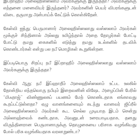
இப்றாஹீம் அலைஹிஸ்ஸலாம் அவர்களுக்கு இருந்ததா? அவர்களுக்கு
எத்தனை மனைவியர் இருந்தனர்? அவர்களின் பெயர் விபரங்களுடன்
விடை தருமாறு அன்பாய்க் கேட்டுக் கொள்கிறேன்.
கேள்வி ஐந்து: பெருமானார் அலைஹிஸ்ஸலாது வஸ்ஸலாம் அவர்கள்
மூக்குச் சிந்தினால் அல்லது உமிழ்ந்தால் அதை தோழர்கள் போட்டி
போட்டு தமது கைகளில் எடுத்து தமது உடல்களில் தடவிக்
கொண்டார்கள் என்று பல நபீ மொழிகள் கூறுகின்றன.
இப்படியொரு சிறப்பு நபீ இப்றாஹீம் அலைஹிஸ்ஸலாது வஸ்ஸலாம்
அவர்களுக்கு இருந்ததா?
கேள்வி ஆறு: நபீ இப்ஹாறீம் அலைஹிஸ்ஸலாம் உட்பட உலகில்
தோன்றிய எந்தவொரு நபீயும் இறைவனின் விஷேட அழைப்பின் பேரில்
“மிஃறாஜ்” விண்ணுலகப் பயணம் மேற் கொண்டதாக எங்காவது
கூறப்பட்டுள்ளதா? ஏழு வானங்களையும் கடந்து வானவர் ஜிப்ரீல்
அலைஹிஸ்ஸலாம் அவர்கள் கூட செல்ல முடியாத இடம் சென்று
அல்லாஹ்வைக் கண்டதாக, அவனுடன் உரையாடியதாக, தனது
விருந்தினரான பெருமானாருக்கு தொழுகையை பரிசாக வழங்கியது
போல் பரிசு வழங்கியதாக வரலாறுண்டா?