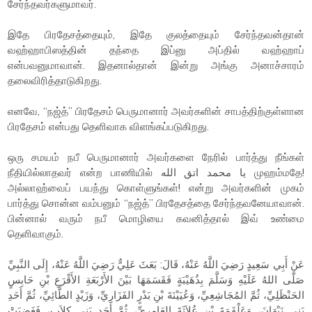
சேர்ந்தவர்களுமாவர்.
இதே பிரதேசத்தையும், இதே குலத்தையும் சேர்ந்தவன்தான்
வஹ்ஹாபிஸத்தின் தந்தை இப்னு அப்தில் வஹ்ஹாப்
என்பவனுமாவான். இதனால்தான் இன்று அங்கு அனாச்சாரம்
தலைவிரித்தாடுகிறது.
எனவே, “நஜ்த்” பிரதேசம் பெருமானார் அவர்களின் சாபத்திற்குள்ளான
பிரதேசம் என்பது தெளிவாக விளங்கப்படுகிறது.
ஒரு சமயம் நபீ பெருமானார் அவர்களை நேரில் பார்த்து நீங்கள்
நீதியில்லாதவர் என்ற பாணியில் يا محمد اتق الله முஹம்மதே!
அல்லாஹ்வைப் பயந்து கொள்ளுங்கள்! என்று அவர்களின் முகம்
பார்த்து சொன்ன வம்பனும் “நஜ்த்” பிரதேசத்தை சேர்ந்தவனேயாவான்.
பின்னால் வரும் நபீ மொழியை கவனித்தால் இவ் உண்மை
தெளிவாகும்.
عَنْ أَبِي سَعِيدٍ رَضِيَ اللَّهُ عَنْهُ، قَالَ: بَعَثَ عَلِيٌّ رَضِيَ اللَّهُ عَنْهُ، إِلَى النَّبِيِّ
صَلَّى اللهُ عَلَيْهِ وَسَلَّمَ بِذُهَيْبَةٍ فَقَسَمَهَا بَيْنَ الأَرْبَعَةِ الأَقْرَعِ بْنِ حَابِسٍ
الحَنْظَلِيِّ، ثُمَّ المُجَاشِعِيِّ، وَعُيَيْنَةَ بْنِ بَدْرٍ الفَزَارِيِّ، وَزَيْدٍ الطَّائِيِّ، ثُمَّ أَحَدِ
بَنِي نَبْهَانَ، وَعَلْقَمَةَ بْنِ عُلاَثَةَ العَامِرِيِّ، ثُمَّ أَحَدِ بَنِي كِلاَبٍ، فَغَضِبَتْ