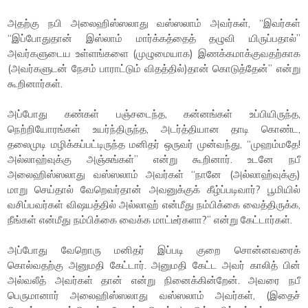
அதற்கு நபி அலைஹிஸ்ஸலாது வஸ்ஸலாம் அவர்கள், “இவர்கள்
“இப்போதுதான் இஸ்லாம் மார்க்கத்தைத் தழுவி யிருப்பதால்”
அவர்களுடைய உள்ளங்களை (முழுமையாக) இணக்கமாக்குவதற்காக
(அவர்களுடன் நேசம் பாராட்டும் விதத்தில்)தான் கொடுத்தேன்” என்று
கூறினார்கள்.
அப்போது கண்கள் பஞ்சடைந்த, கன்னங்கள் உப்பியிருந்த,
நெற்றியோரங்கள் உயர்ந்திருந்த, அடர்த்தியான தாடி கொண்ட,
தலைமுடி மழிக்கப்பட்டிருந்த மனிதர் ஒருவர் முன்வந்து, “முஹம்மதே!
அல்லாஹ்வுக்கு அஞ்சுங்கள்” என்று கூறினார். உடனே நபீ
அலைஹிஸ்ஸலாது வஸ்ஸலாம் அவர்கள் “நானே (அல்லாஹ்வுக்கு)
மாறு செய்தால் வேறெவர்தான் அவனுக்குக் கீழ்ப்படிவார்? பூமியில்
வசிப்பவர்கள் விஷயத்தில் அல்லாஹ் என்மீது நம்பிக்கை வைத்திருக்க,
நீங்கள் என்மீது நம்பிக்கை வைக்க மாட்டீர்களா?” என்று கேட்டார்கள்.
அப்போது வேறொரு மனிதர் இப்படி குறை சொன்னவரைக்
கொல்வதற்கு அனுமதி கேட்டார். அனுமதி கேட்ட அவர் காலித் பின்
அல்வலீத் அவர்கள் தான் என்று நினைக்கின்றேன். அவரை நபீ
பெருமானார் அலைஹிஸ்ஸலாது வஸ்ஸலாம் அவர்கள், (இதைச்