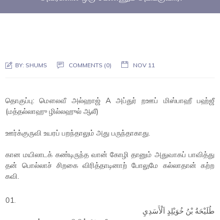
BY:
SHUMS
COMMENTS (0)
NOV 11
தொகுப்பு: மௌலவீ அல்ஹாஜ் A அப்துர் றஊப் மிஸ்பாஹீ பஹ்ஜீ
(மத்தல்லாஹு ழில்லஹுல் ஆலீ)
ஊர்க்குருவி உயரப் பறந்தாலும் அது பருந்தாகாது.
கான மயிலாடக் கண்டிருந்த வான் கோழி தானும் அதுவாகப் பாவித்து
தன் பொல்லாச் சிறகை விரித்தாடினாற் போலுமே கல்லாதான் கற்ற
கவி.
01.
طُلَيْحَةُ بْنُ خُوَيْلِدٍ اَلْأَسَدِيِ