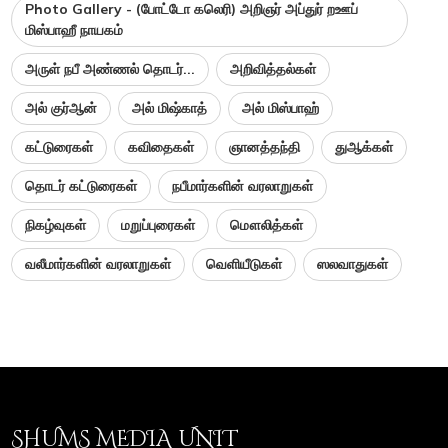
Photo Gallery - (போட்டோ கலெரி) அறிஞர் அப்துர் றஊப்
மிஸ்பாஹீ நாயகம்
அருள் நபீ அண்ணல் தொடர்...
அறிவித்தல்கள்
அல் குர்ஆன்
அல் மிஷ்காத்
அல் மிஸ்பாஹ்
கட்டுரைகள்
கவிதைகள்
ஞானத்தந்தி
துஆக்கள்
தொடர் கட்டுரைகள்
நபீமார்களின் வரலாறுகள்
நிகழ்வுகள்
மறுப்புரைகள்
மௌலித்கள்
வலீமார்களின் வரலாறுகள்
வெளியீடுகள்
ஸலவாதுகள்
SHUMS MEDIA UNIT