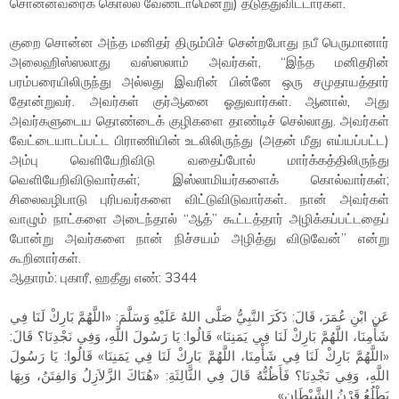
சொன்னவரைக் கொல்ல வேண்டாமென்று) தடுத்துவிட்டார்கள்.
குறை சொன்ன அந்த மனிதர் திரும்பிச் சென்றபோது நபீ பெருமானார்
அலைஹிஸ்ஸலாது வஸ்ஸலாம் அவர்கள், “இந்த மனிதரின்
பரம்பரையிலிருந்து அல்லது இவரின் பின்னே ஒரு சமுதாயத்தார்
தோன்றுவர். அவர்கள் குர்ஆனை ஓதுவார்கள். ஆனால், அது
அவர்களுடைய தொண்டைக் குழிகளை தாண்டிச் செல்லாது. அவர்கள்
வேட்டையாடப்பட்ட பிராணியின் உடலிலிருந்து (அதன் மீது எய்யப்பட்ட)
அம்பு வெளியேறிவிடு வதைப்போல் மார்க்கத்திலிருந்து
வெளியேறிவிடுவார்கள்; இஸ்லாமியர்களைக் கொல்வார்கள்;
சிலைவழிபாடு புரிபவர்களை விட்டுவிடுவார்கள். நான் அவர்கள்
வாழும் நாட்களை அடைந்தால் “ஆத்” கூட்டத்தார் அழிக்கப்பட்டதைப்
போன்று அவர்களை நான் நிச்சயம் அழித்து விடுவேன்” என்று
கூறினார்கள்.
ஆதாரம்: புகாரீ, ஹதீது எண்: 3344
عَنِ ابْنِ عُمَرَ، قَالَ: ذَكَرَ النَّبِيُّ صَلَّى اللهُ عَلَيْهِ وَسَلَّمَ: «اللَّهُمَّ بَارِكْ لَنَا فِي
شَأْمِنَا، اللَّهُمَّ بَارِكْ لَنَا فِي يَمَنِنَا» قَالُوا: يَا رَسُولَ اللَّهِ، وَفِي نَجْدِنَا؟ قَالَ:
«اللَّهُمَّ بَارِكْ لَنَا فِي شَأْمِنَا، اللَّهُمَّ بَارِكْ لَنَا فِي يَمَنِنَا» قَالُوا: يَا رَسُولَ
اللَّهِ، وَفِي نَجْدِنَا؟ فَأَظُنُّهُ قَالَ فِي الثَّالِثَةِ: «هُنَاكَ الزَّلاَزِلُ وَالفِتَنُ، وَبِهَا
يَطْلُعُ قَرْنُ الشَّيْطَانِ»