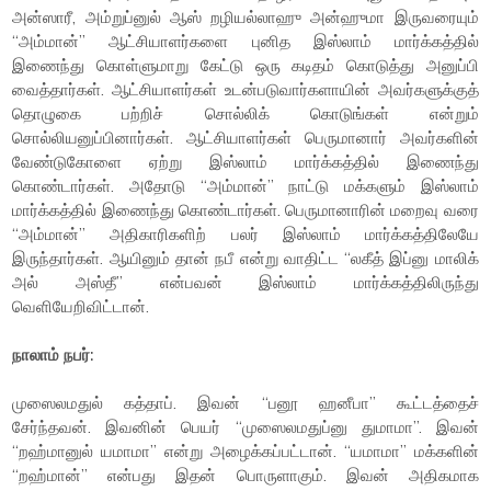
அன்ஸாரீ, அம்றுப்னுல் ஆஸ் றழியல்லாஹு அன்ஹுமா இருவரையும்
“அம்மான்” ஆட்சியாளர்களை புனித இஸ்லாம் மார்க்கத்தில்
இணைந்து கொள்ளுமாறு கேட்டு ஒரு கடிதம் கொடுத்து அனுப்பி
வைத்தார்கள். ஆட்சியாளர்கள் உடன்படுவார்களாயின் அவர்களுக்குத்
தொழுகை பற்றிச் சொல்லிக் கொடுங்கள் என்றும்
சொல்லியனுப்பினார்கள். ஆட்சியாளர்கள் பெருமானார் அவர்களின்
வேண்டுகோளை ஏற்று இஸ்லாம் மார்க்கத்தில் இணைந்து
கொண்டார்கள். அதோடு “அம்மான்” நாட்டு மக்களும் இஸ்லாம்
மார்க்கத்தில் இணைந்து கொண்டார்கள். பெருமானாரின் மறைவு வரை
“அம்மான்” அதிகாரிகளிற் பலர் இஸ்லாம் மார்க்கத்திலேயே
இருந்தார்கள். ஆயினும் தான் நபீ என்று வாதிட்ட “லகீத் இப்னு மாலிக்
அல் அஸ்தீ” என்பவன் இஸ்லாம் மார்க்கத்திலிருந்து
வெளியேறிவிட்டான்.
நாலாம் நபர்:
முஸைலமதுல் கத்தாப். இவன் “பனூ ஹனீபா” கூட்டத்தைச்
சேர்ந்தவன். இவனின் பெயர் “முஸைலமதுப்னு துமாமா”. இவன்
“றஹ்மானுல் யமாமா” என்று அழைக்கப்பட்டான். “யமாமா” மக்களின்
“றஹ்மான்” என்பது இதன் பொருளாகும். இவன் அதிகமாக