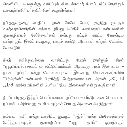
வெளியிட அவனுக்கு வாய்ப்புக் கிடைக்காமற் போய் விட்டதென்றும்
வரலாற்றாசிரியர்களிற் சிலர் கூறுகின்றனர்.
நபித்துவத்தை வாதிட்ட, நான் மேலே பெயர் குறித்த ஐவரும்
வஹ்ஹாபிஸத்தின் தந்தை இப்னு அப்தில் வஹ்ஹாப் என்பவனின்
குலவழியைச் சேர்ந்தவர்கள் என்பது சுட்டிக் காட்ட வேண்டிய
ஒன்றாகும். இதில் பலருக்கு பாடம் உண்டு. அவர்கள் கற்றுக் கொள்ள
வேண்டும்.
சிலர் நபித்துவத்தை வாதிட்டது போல் இன்னும் சிலர்
“றுபூபிய்யத்”தையும் வாதிட்டுள்ளார்கள். அதாவது நான் இறைவன் –
நான் “றப்பு” என்று சொன்னார்கள். இவ்வாறு சொன்னவர்களில்
“பிர்அவ்ன்” என்பவன் பிரசித்தி பெற்றவனாவான். அவன் أنا ربّكم
الأعلى நானே உங்களின் பெரிய “றப்பு” இறைவன் என்று கூறினான்.
திமிர் பிடித்த இந்தப் பொய்யனான “றப்”பை – பிர்அவ்னை மெய்யான
றப்பாகிய அல்லாஹ் கடலில் மூழ்கச் செய்து அவனை அழித்தான்.
தம்மை “நபீ” என்று வாதிட்ட ஐவரும் “நஜ்த்” என்ற பிரதேசத்தைச்
சேர்ந்தவர்களும், குலவழியில் “பனூ தமீம்” குலத்தைச்