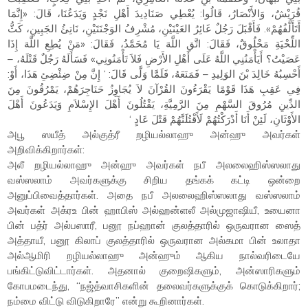
قُرَيْشٌ، وَالأَنْصَارُ، قَالُوا: يُعْطِي صَنَادِيدَ أَهْلِ نَجْدٍ وَيَدَعُنَا، قَالَ: «إِنَّمَا
أَتَأَلَّفُهُمْ». فَأَقْبَلَ رَجُلٌ غَائِرُ العَيْنَيْنِ، مُشْرِفُ الوَجْنَتَيْنِ، نَاتِئُ الجَبِينِ، كَثُّ
اللِّحْيَةِ مَحْلُوقٌ، فَقَالَ: اتَّقِ اللَّهَ يَا مُحَمَّدُ، فَقَالَ: «مَنْ يُطِعِ اللَّهَ إِذَا
عَصَيْتُ؟ أَيَأْمَنُنِي اللَّهُ عَلَى أَهْلِ الأَرْضِ فَلاَ تَأْمَنُونِي» فَسَأَلَهُ رَجُلٌ قَتْلَهُ، –
أَحْسِبُهُ خَالِدَ بْنَ الوَلِيدِ – فَمَنَعَهُ، فَلَمَّا وَلَّى قَالَ: ‘ إِنَّ مِنْ ضِئْضِئِ هَذَا، أَوْ:
فِي عَقِبِ هَذَا قَوْمًا يَقْرَءُونَ القُرْآنَ لاَ يُجَاوِزُ حَنَاجِرَهُمْ، يَمْرُقُونَ مِنَ
الدِّينِ مُرُوقَ السَّهْمِ مِنَ الرَّمِيَّةِ، يَقْتُلُونَ أَهْلَ الإِسْلاَمِ وَيَدَعُونَ أَهْلَ
الأَوْثَانِ، لَئِنْ أَنَا أَدْرَكْتُهُمْ لَأَقْتُلَنَّهُمْ قَتْلَ عَادٍ ‘
அபூ ஸயீத் அல்குத்ரீ றழியல்லாஹு அன்ஹு அவர்கள்
அறிவிக்கிறார்கள்:
அலீ றழியல்லாஹு அன்ஹு அவர்கள் நபீ அலலைஹிஸ்ஸலாது
வஸ்ஸலாம் அவர்களுக்கு சிறிய தங்கக் கட்டி ஒன்றை
அனுப்பிவைத்தார்கள். அதை நபீ அலலைஹிஸ்ஸலாது வஸ்ஸலாம்
அவர்கள் அக்ரஉ பின் ஹாபிஸ் அல்ஹன்ளலீ அல்முஜாஷியீ, உயைனா
பின் பத்ர் அல்பஸாரீ, பனூ நப்ஹான் குலத்தாரில் ஒருவரான ஸைத்
அத்தாயீ, பனூ கிலாப் குலத்தாரில் ஒருவரான அல்கமா பின் உலாதா
அல்ஆமிரி றழியல்லாஹு அன்ஹும் ஆகிய நால்வரிடையே
பங்கிட்டுவிட்டார்கள். அதனால் குறைஷிகளும், அன்ஸாரிகளும்
கோபமடைந்து, “நஜ்த்வாசிகளின் தலைவர்களுக்குக் கொடுக்கிறார்;
நம்மை விட்டு விடுகிறாரே” என்று கூறினார்கள்.