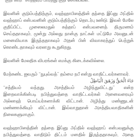
இவளின் குடும்பத்திற்கும், வஹ்ஹாபிஸத்தின் தந்தை இப்னு அப்தில்
வஹ்ஹாப் என்பவனின் குடும்பத்திற்கும் தொடர்பு உண்டு. இவள் மேலே
குறிப்பிட்ட முஸைலமதுல் கத்தாப் என்பவனைத் திருமணம்
செய்ததாகவும், மூன்று அல்லது நான்கு நாட்கள் மட்டுமே அவனுடன்
மனைவியாக இருந்ததாகவும் அதன் பின் விவாகரத்துப் பெற்றுக்
கொண்டதாகவும் வரலாறு கூறுகிறது.
இவளின் மேலதிக விபரங்கள் எமக்கு கிடைக்கவில்லை.
மேற்கண்ட ஐவரும் “நுபுவ்வத்” தம்மை நபீ என்று வாதிட்டவர்களாவர்.
جَاءَ الْحَقُّ وَزَهَقَ الْبَاطِلُ
“சத்தியம் வந்தது. அசத்தியம் அழிந்துவிட்டது” என்ற
இறைவாக்கின்படி நபித்துவத்தை வாதிட்டவர்கள் அனைவரையும்
அல்லாஹ் பொய்யர்களாக்கி விட்டான். அழித்து மண்ணுடன்
மண்ணாக்கியும் விட்டான். இவ்வாறுதான் அசத்தியவாதிகளின்
நிலைகளுமாகும்.
வஹ்ஹாபிஸத்தின் தந்தை இப்னு அப்தில் வஹ்ஹாப் என்பவனுக்கு
நபித்துவத்தை வாதிடும் திட்டம் மனதில் இருந்ததாகவும், அதை