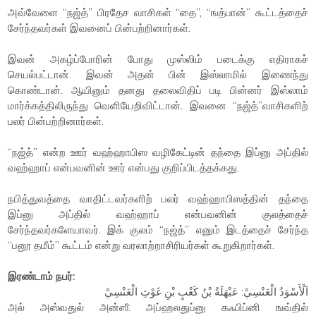
அவ்வேளை “நஜ்த்” பிரதேச வாசிகள் “தை”, “ஙத்பான்” கூட்டத்தைச்
சேர்ந்தவர்கள் இவனைப் பின்பற்றினார்கள்.
இவன் அகழ்ப்போரின் போது முஸ்லிம் படைக்கு எதிராகச்
செயல்பட்டான். இவன் அதன் பின் இஸ்லாமில் இணைந்து
கொண்டான். ஆயினும் தனது தலைவிதிப் படி பின்னர் இஸ்லாம்
மார்க்கத்திலிருந்து வெளியேறிவிட்டான். இவனை “நஜ்த்”வாசிகளிற்
பலர் பின்பற்றினார்கள்.
“நஜ்த்” என்ற ஊர் வஹ்ஹாபிஸ வழிகேட்டின் தந்தை இப்னு அப்தில்
வஹ்ஹாப் என்பவனின் ஊர் என்பது குறிப்பிடத்தக்கது.
நபித்துவத்தை வாதிட்டவர்களிற் பலர் வஹ்ஹாபிஸத்தின் தந்தை
இப்னு அப்தில் வஹ்ஹாப் என்பவனின் குலத்தைச்
சேர்ந்தவர்களேயாவர். இக் குலம் “நஜ்த்” எனும் இடத்தைச் சேர்ந்த
“பனூ தமீம்” கூட்டம் என்று வரலாற்றாசிரியர்கள் கூறுகிறார்கள்.
இரண்டாம் நபர்:
اَلْأَسْوَدُ الْعَنْسِيْ: عَبْهَلَةُ بْنُ كَعْبٍ بْنِ غَوْثِ الْعَنْسِيْ
அல் அஸ்வதுல் அன்ஸீ: அப்ஹலதுப்னு கஃபிப்னி ஙவ்தில்