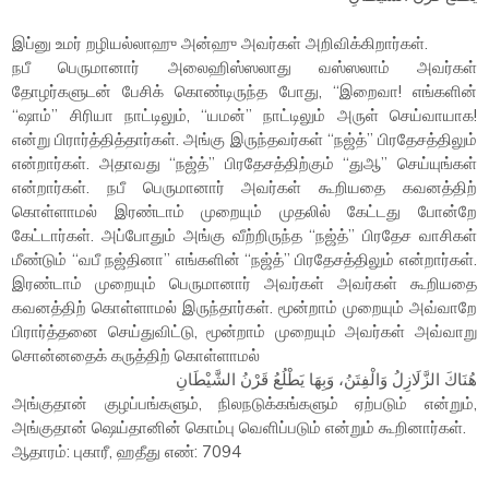
இப்னு உமர் றழியல்லாஹு அன்ஹு அவர்கள் அறிவிக்கிறார்கள்.
நபீ பெருமானார் அலைஹிஸ்ஸலாது வஸ்ஸலாம் அவர்கள்
தோழர்களுடன் பேசிக் கொண்டிருந்த போது, “இறைவா! எங்களின்
“ஷாம்” சிரியா நாட்டிலும், “யமன்” நாட்டிலும் அருள் செய்வாயாக!
என்று பிரார்த்தித்தார்கள். அங்கு இருந்தவர்கள் “நஜ்த்” பிரதேசத்திலும்
என்றார்கள். அதாவது “நஜ்த்” பிரதேசத்திற்கும் “துஆ” செய்யுங்கள்
என்றார்கள். நபீ பெருமானார் அவர்கள் கூறியதை கவனத்திற்
கொள்ளாமல் இரண்டாம் முறையும் முதலில் கேட்டது போன்றே
கேட்டார்கள். அப்போதும் அங்கு வீற்றிருந்த “நஜ்த்” பிரதேச வாசிகள்
மீண்டும் “வபீ நஜ்தினா” எங்களின் “நஜ்த்” பிரதேசத்திலும் என்றார்கள்.
இரண்டாம் முறையும் பெருமானார் அவர்கள் அவர்கள் கூறியதை
கவனத்திற் கொள்ளாமல் இருந்தார்கள். மூன்றாம் முறையும் அவ்வாறே
பிரார்த்தனை செய்துவிட்டு, மூன்றாம் முறையும் அவர்கள் அவ்வாறு
சொன்னதைக் கருத்திற் கொள்ளாமல்
هُنَاكَ الزَّلَازِلُ وَالْفِتَنُ، وَبِهَا يَطْلُعُ قَرْنُ الشَّيْطَانِ
அங்குதான் குழப்பங்களும், நிலநடுக்கங்களும் ஏற்படும் என்றும்,
அங்குதான் ஷெய்தானின் கொம்பு வெளிப்படும் என்றும் கூறினார்கள்.
ஆதாரம்: புகாரீ, ஹதீது எண்: 7094