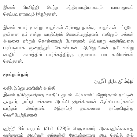
இவன் பிரசித்தி பெற்ற மந்திரவாதியாகவும், மாயாஜாலம்
செய்பவனாகவும் இருந்தான்.
இவன் சுமார் மூன்று மாதங்கள் அல்லது நான்கு மாதங்கள் மட்டுமே
தன்னை நபீ என்று வாதிட்டுக் கொண்டிருந்தான். எனினும் மக்கள்
அவனை ஏற்றுக் கொள்ளாமற் போனதால் அவ்வாறு வாதிடுவதை
படிப்படியாக குறைத்துக் கொண்டான். ஆயினுமிவன் நபீ என்று
வாதிட்ட காலத்தில் மார்க்கத்திற்கு முரணான பல காரியங்கள்
செய்தான்.
மூன்றாம் நபர்:
لَقِيْطُ بْنُ مَالِكٍ الْأَزْدِيْ
லகீத் இப்னு மாலிகில் அஸ்தீ
இவன் நபித்துவத்தை வாதிட்டதுடன் “அம்மான்” (ஜோர்தான் நாட்டின்
தலநகர்) நாட்டு மக்களை அடக்கி ஒடுக்கினான். ஆட்சியாளர்களில்
மாற்றம் செய்தான். அந்நாட்டு தலைவரை நாட்டிலிருந்து
வெளியேற்றினான்.
ஹிஜ்ரீ 8ம் வருடம் (கி.பி 629)ல் பெருமானார் அலைஹிஸ்ஸலாது
வஸ்ஸலாம் அவர்கள் தங்களின் தோழர்களான அபூ செய்த் அல்