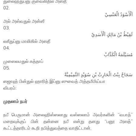
துலைஹதுப்னு குவைலிதில் அஸதீ
02.
اَلْأَسْوَدُ الْعَنْسِيْ
அல் அஸ்வதுல் அன்ஸீ
03.
لَقِيْطُ بْنُ مَالِكٍ اَلْأَسَدِيْ
லகீதுப்னு மாலிகில் அஸதீ
04.
مُسَيْلَمَةُ الْكَذَّابْ
முஸைலமதுல் கத்தாப்
05.
سَجَاحْ بِنْتُ الْحَارِثْ بْنِ سُوَيْدٍ التَّمِيْمِيَّةْ
ஸஜாஹ் பின்துல் ஹாரித் இப்னு ஸுவைத் அத்தமீமிய்யா
விபரம்:
முதலாம் நபர்
நபீ பெருமான் அலைஹிஸ்ஸலாது வஸ்ஸலாம் அவர்களின் “வபாத்”
மறைவுக்குப் பின் தன்னை நபீ என்று தனது “பனூ அஸத்”
கூட்டத்தாரிடம் கூறி நபித்துவத்தை வாதிட்டான்.