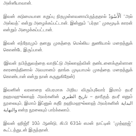
அன்ஸீயாவான்.
இவன் கடுமையான கறுப்பு நிறமுள்ளவனாயிருந்ததால் اَلْأَسْوَدْ “அல்
அஸ்வத்” என்று அழைக்கப்பட்டான். இன்னும் “பர்தா” முகமூடிக் காரன்
என்றும் அழைக்கப்பட்டான்.
இவன் எந்நேரமும் தனது முகத்தை மெல்லிய துணியால் மறைத்துக்
கொண்டே இருப்பான்.
(இவன் நபித்துவத்தை வாதிட்டு அல்லாஹ்வின் தண்டனைக்குள்ளான
காரணத்தினால் அவமானம் தாங்க முடியாமல் முகத்தை மறைத்துக்
கொண்டான் என்று நான் கருதுகிறேன்)
இவனின் வரலாறை விபரமாக அறிய விரும்புவோர் இமாம் தபரீ
றஹமஹுல்லாஹ் அவர்களின் تاريخ الطبري – தாரீகுத் தபரீ எனும்
நூலையும், இமாம் இப்னுல் கதீர் றஹிமஹுல்லாஹ் அவர்களின் البداية
والنهاية என்ற நூலையும் பார்க்கலாம்.
இவன் ஹிஜ்ரீ 10ம் ஆண்டு, கி.பி 631ல் எமன் நாட்டின் “முத்ஹஜ்”
கூட்டத்துடன் இருந்தான்.