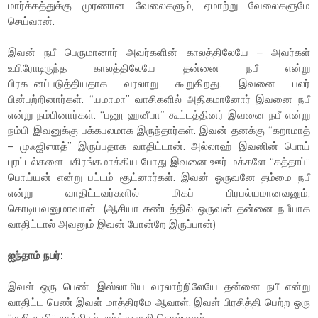
மார்க்கத்துக்கு முரணான வேலைகளும், ஏமாற்று வேலைகளுமே
செய்வான்.
இவன் நபீ பெருமானார் அவர்களின் காலத்திலேயே – அவர்கள்
உயிரோடிருந்த காலத்திலேயே தன்னை நபீ என்று
பிரகடனப்படுத்தியதாக வரலாறு கூறுகிறது. இவனை பலர்
பின்பற்றினார்கள். “யமாமா” வாசிகளில் அதிகமானோர் இவனை நபீ
என்று நம்பினார்கள். “பனூ ஹனீபா” கூட்டத்தினர் இவனை நபீ என்று
நம்பி இவனுக்கு பக்கபலமாக இருந்தார்கள். இவன் தனக்கு “கறாமாத்
– முஃஜிஸாத்” இருப்பதாக வாதிட்டான். அல்லாஹ் இவனின் பொய்
புரட்டல்களை பகிரங்கமாக்கிய போது இவனை ஊர் மக்களே “கத்தாப்”
பொய்யன் என்று பட்டம் சூட்னார்கள். இவன் ஓருவனே தம்மை நபீ
என்று வாதிட்டவர்களில் மிகப் பிரபல்யமானவனும்,
கொடியவனுமாவான். (ஆசியா கண்டத்தில் ஒருவன் தன்னை நபீயாக
வாதிட்டால் அவனும் இவன் போன்றே இருப்பான்)
ஐந்தாம் நபர்:
இவள் ஒரு பெண். இஸ்லாமிய வரலாற்றிலேயே தன்னை நபீ என்று
வாதிட்ட பெண் இவள் மாத்திரமே ஆவாள். இவள் பிரசித்தி பெற்ற ஒரு
“குறி காரி” சாத்திரம் பார்த்து குறி சொல்பவள்.