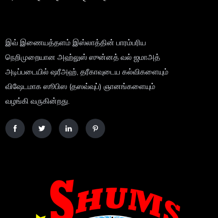
இவ் இணையத்தளம் இஸ்லாத்தின் பாரம்பரிய
நெறிமுறையான அஹ்லுஸ் ஸுன்னத் வல் ஜமாஅத்
அடிப்படையில் ஷரீஅஹ், தரீகாவுடைய கல்விகளையும்
விஷேடமாக ஸூபிஸ (தஸவ்வுப்) ஞானங்களையும்
வழங்கி வருகின்றது.