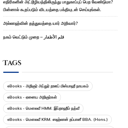
எதிரிகளின் அட்டூழியத்திலிருந்து பாதுகாப்புப் பெற வேண்டுமா?
பின்னால் கூறப்படும் விடயத்தை பக்தியுடன் செய்யுங்கள்.
அல்லாஹ்வின் தத்துவத்தை யார் அறிவார்?
நகம் வெட்டும் முறை – قلم الأظفار
Tags
eBooks - அறிஞர் அப்துர் றஊப் மிஸ்பாஹீ நாயகம்
eBooks - ஏனைய அறிஞர்கள்
eBooks - மௌலவீ HMM. இப்றாஹீம் நத்வீ
eBooks - மௌலவீ KRM. ஸஹ்லான் றப்பானீ BBA. (Hons.)