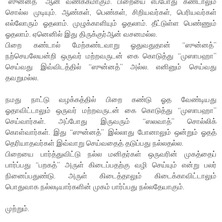
“ஸுன்னத்” ஆன வணக்கமாகும். பிறையை எப்போது கண்டாலும்
சொல்ல முடியும். ஆண்கள், பெண்கள், சிறியவர்கள், பெரியவர்கள்
எல்லோரும் ஓதலாம். முழுக்காளியும் ஓதலாம். தீட்டுள்ள பெண்ணும்
ஓதலாம். ஏனெனில் இது திருக்குர்ஆன் வசனமல்ல.
பிறை கண்டால் மேற்கண்டவாறு ஓதுவதுதான் “ஸுன்னத்”
நற்செயலேயன்றி ஒருவர் மற்றவருடன் கை கொடுத்து “முஸாபஹா”
செய்வது இவ்விடத்தில் “ஸுன்னத்” அல்ல. எனினும் செய்வது
தவறுமல்ல.
நமது நாட்டு வழக்கத்தில் பிறை கண்டு ஓத வேண்டியது
ஓதாவிட்டாலும் ஒருவர் மற்றவருடன் கை கொடுத்து “முஸாபஹா”
செய்வார்கள். அப்போது இருவரும் “ஸலவாத்” சொல்லிக்
கொள்வார்கள். இது “ஸுன்னத்” இல்லாது போனாலும் ஒன்றும் ஓதத்
தெரியாதவர்கள் இவ்வாறு செய்வதைத் தடுப்பது நல்லதல்ல.
பிறையை பார்த்துவிட்டு நல்ல மனிதர்கள் ஒருவரின் முகத்தைப்
பார்ப்பது “பறகத்” அருள் கிடைப்பதற்கு வழி செய்யும் என்று பலர்
நினைப்பதுண்டு. அருள் கிடைத்தாலும் கிடைக்காவிட்டாலும்
பொதுவாக நல்லடியார்களின் முகம் பார்ப்பது நல்லதேயாகும்.
முற்றும்.