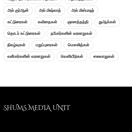
அல் குர்ஆன்
அல் மிஷ்காத்
அல் மிஸ்பாஹ்
கட்டுரைகள்
கவிதைகள்
ஞானத்தந்தி
துஆக்கள்
தொடர் கட்டுரைகள்
நபீமார்களின் வரலாறுகள்
நிகழ்வுகள்
மறுப்புரைகள்
மௌலித்கள்
வலீமார்களின் வரலாறுகள்
வெளியீடுகள்
ஸலவாதுகள்
SHUMS MEDIA UNIT