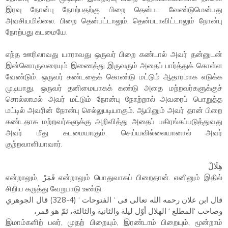
இரவு நோன்பு நோற்பதற்கு பிறை தென்பட வேண்டுமென்பது
அவசியமில்லை. பிறை தென்பட்டாலும், தென்படாவிட்டாலும் நோன்பு
நோற்பது கடமையே.
எந்த ஊரிலாவது யாராவது ஒருவர் பிறை கண்டால் அவர் தன்னுடன்
இன்னொருவரையும் இணைத்து இருவரும் அதைப் பார்த்துக் கொள்ள
வேண்டும். ஒருவர் கண்டதைக் கொண்டு மட்டும் ஆதாரமாக எடுக்க
முடியாது. ஒருவர் தனிமையாகக் கண்டு அதை மற்றவர்களுக்குச்
சொல்லாமல் அவர் மட்டும் நோன்பு நோற்றால் அவரைப் பொறுத்த
மட்டில் அவரின் நோன்பு செல்லுபடியாகும். ஆயினும் அவர் தான் பிறை
கண்டதாக மற்றவர்களுக்கு அறிவித்து அதைப் பகிரங்கப்படுத்துவது
அவர் மீது கடமையாகும். செய்யவில்லையானால் அவர்
குற்றவாளியாவார்.
هِلَالْ
என்றாலும், قَمَرْ என்றாலும் பொதுவாகப் பிறைதான். எனினும் இதில்
சிறிய கருத்து வேறுபாடு உண்டு.
قال ابن علان رحمه الله تعالى فى ‘ الفتوحات ‘ (4-328) قال الجوهري
وصاحب ‘المطلع ‘ الهلال أوّل ليلة والثانية والثالثة، ثمّ هو قمر،
இமாம்களிற் பலர், முதற் பிறையும், இரண்டாம் பிறையும், மூன்றாம்