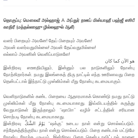
தொகுப்பு: மௌலவீ அல்ஹாஜ் A அப்துர் றஊப் மிஸ்பாஹீ பஹ்ஜீ ஸூபீ
காதிரீ (மத்தல்லாஹு ழில்லஹுல் ஆலீ)
வளர் பிறையும் அவனே! தேய் பிறையும் அவனே!
அவன் வளர்வதுமில்லை! அவன் தேய்வதுமில்லை!
எல்லாம் அவனின் வெளிப்பாடுகளே!
هو الآن كما كان
இன்றிரவு ஸஊதியிலும், இன்னும் பல நாடுகளிலும் நோன்பு
நோற்கிறார்கள். நமது இலங்கைத் திரு நாட்டில் எந்த ஊரிலாவது பிறை
தென்பட்டால் இந்நாட்டு முஸ்லிம்கள் மீது நோன்பு கடமையாகும்.
வெளிநாடுகளில் கண்ட பிறையை ஆதாரமாகக் கொண்டு நமது நாட்டு
முஸ்லிம்கள் மீது நோன்பு கடமையாகாது. இவ்விடயத்தில் கருத்து
வேறுபாடுகள் இருந்தாலும் “ஷாபிஈ” வழிச் சட்டத்தின் சரியான
சொற்படி நோன்பு கடமையாகாது.
இன்றிரவு يَوْمُ الشَّكِّ “ஷக்கு” உடைய நாள் என்று சொல்லப்படும்.
சந்தேகத்திற்குரிய நாள் என்று சொல்லப்படும். பிறை கண்டால் மட்டுமே
நோன்பு நோற்க முடியும். இன்றிரவு பிறை தென்படாவிட்டால் நாளை