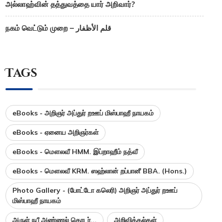
அல்லாஹ்வின் தத்துவத்தை யார் அறிவார்?
நகம் வெட்டும் முறை – قلم الأظفار
Tags
eBooks - அறிஞர் அப்துர் றஊப் மிஸ்பாஹீ நாயகம்
eBooks - ஏனைய அறிஞர்கள்
eBooks - மௌலவீ HMM. இப்றாஹீம் நத்வீ
eBooks - மௌலவீ KRM. ஸஹ்லான் றப்பானீ BBA. (Hons.)
Photo Gallery - (போட்டோ கலெரி) அறிஞர் அப்துர் றஊப்
மிஸ்பாஹீ நாயகம்
அருள் நபீ அண்ணல் தொடர்...
அறிவித்தல்கள்