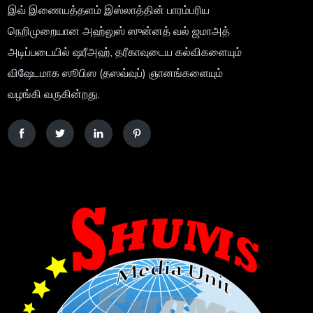
இவ் இணையத்தளம் இஸ்லாத்தின் பாரம்பரிய
நெறிமுறையான அஹ்லுஸ் ஸுன்னத் வல் ஜமாஅத்
அடிப்படையில் ஷரீஅஹ், தரீகாவுடைய கல்விகளையும்
விஷேடமாக ஸூபிஸ (தஸவ்வுப்) ஞானங்களையும்
வழங்கி வருகின்றது.