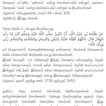
பிறையும் மட்டுமே “ஹிலால்” என்று சொல்லப்படும் என்றும், ஏனைய
பிறைகள் “கமர்” என்று சொல்லப்படும் என்றும் கூறியுள்ளார்கள்.
ஆதாரம்: அல்புதூஹாத், பாகம்: 04, பக்கம் 328,
ஆசிரியர்: இப்னு அலான்.
பிறை தென்பட்டால் ஓத வேண்டியது:
عَنْ طَلْحَةَ بْنِ عُبَيْدِ اللَّهِ، أَنَّ النَّبِيَّ صَلَّى اللَّهُ عَلَيْهِ وَسَلَّمَ كَانَ إِذَا رَأَى
الهِلَالَ قَالَ: «اللَّهُمَّ أَهْلِلْهُ عَلَيْنَا بِاليُمْنِ وَالإِيمَانِ وَالسَّلَامَةِ وَالإِسْلَامِ، رَبِّي
وَرَبُّكَ اللَّهُ»
நபீ பெருமானார் அலைஹிஸ்ஸலாது வஸ்ஸலாம் அவர்கள் பிறையைக்
கண்டார்களாயின் மேற்கண்டவாறு சொல்வார்கள்.
இதன் பொருள்: “யா அல்லாஹ்! இந்தப் பிறையை எங்களுக்கு அருள்
உள்ள பிறையாகவும், ஈமான் உள்ள பிறையாகவும் ஆக்கி வைப்பாயாக!
இன்னும் ஈடேற்றம், இஸ்லாம் உள்ள பிறையாகவும் ஆக்கி வைப்பாயாக!
பிறையே! உனது இறைவனும், எனது இறைவனும் அல்லாஹ்தான்.
ஆதாரம்: தாரமீ, ஹதீது எண்: 1730, துர்முதீ: 3451
குறிப்பு: அறபு வசனம் சொல்லத் தெரியாதவர்கள் அதன்
தமிழாக்கத்தைச் சொல்லலாம். அல்லது அவர்களுக்கு ஒருவர் அறபு
மொழியில் சொல்லிக் கொடுக்க அவர்கள் சொல்லலாம். இது